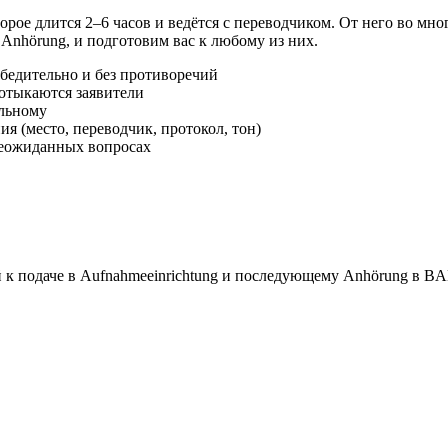
рое длится 2–6 часов и ведётся с переводчиком. От него во мн
 Anhörung, и подготовим вас к любому из них.
бедительно и без противоречий
отыкаются заявители
альному
я (место, переводчик, протокол, тон)
неожиданных вопросах
 к подаче в Aufnahmeeinrichtung и последующему Anhörung в B