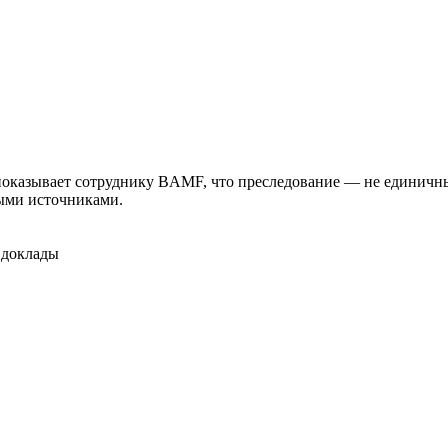
показывает сотруднику BAMF, что преследование — не единичны
ными источниками.
 доклады