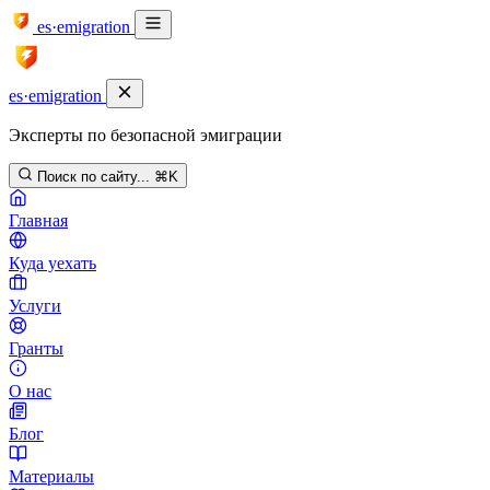
es·emigration
es·emigration
Эксперты по безопасной эмиграции
Поиск по сайту...
⌘K
Главная
Куда уехать
Услуги
Гранты
О нас
Блог
Материалы