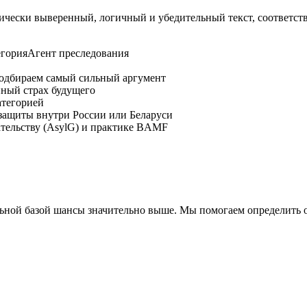
ически выверенный, логичный и убедительный текст, соответс
егория
Агент преследования
одбираем самый сильный аргумент
ный страх будущего
атегорией
защиты внутри России или Беларуси
ательству (AsylG) и практике BAMF
альной базой шансы значительно выше. Мы помогаем определить