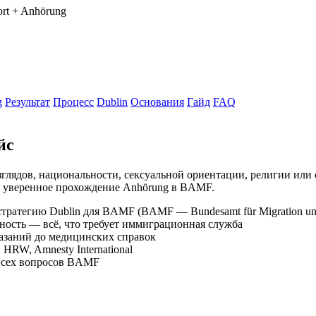
rt + Anhörung
g
Результат
Процесс
Dublin
Основания
Гайд
FAQ
йс
зглядов, национальности, сексуальной ориентации, религии или
и уверенное прохождение Anhörung в BAMF.
ратегию Dublin для BAMF (BAMF — Bundesamt für Migration und 
ность — всё, что требует иммиграционная служба
казаний до медицинских справок
HRW, Amnesty International
 всех вопросов BAMF