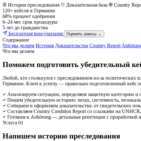
История преследования
Доказательная база
Country Repo
120+
кейсов в Германии
68%
процент одобрения
6–24 мес
срок процедуры
5 лет
до гражданства
Бесплатная консультация
Оценить шансы →
Содержание
Что мы делаем
История
Доказательства
Country Report
Anhörun
Что мы делаем
Поможем подготовить убедительный ке
Любой, кто столкнулся с преследованием из-за политических в
Германии. Ключ к успеху — правильно подготовленный кейс 
Анализируем ситуацию, определяем защитную категорию и ст
Пишем убедительную историю: nexus, системность, нелокаль
Собираем и оформляем доказательства: от свидетельских по
Составляем Country Condition Report со ссылками на UNHCR, 
Готовим к Anhörung — детальные репетиции с проработкой
Услуга 01
Напишем историю преследования