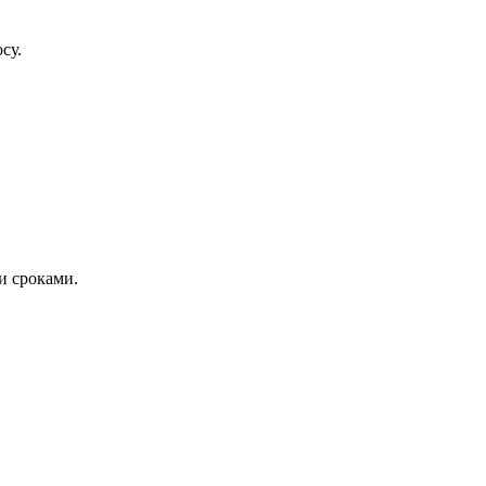
су.
и сроками.