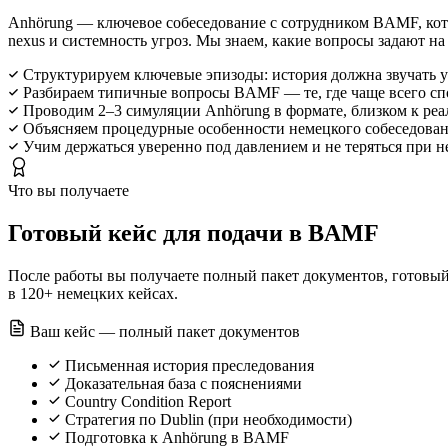
Anhörung — ключевое собеседование с сотрудником BAMF, кото
nexus и системность угроз. Мы знаем, какие вопросы задают на
Структурируем ключевые эпизоды: история должна звучать у
Разбираем типичные вопросы BAMF — те, где чаще всего сп
Проводим 2–3 симуляции Anhörung в формате, близком к ре
Объясняем процедурные особенности немецкого собеседовани
Учим держаться уверенно под давлением и не теряться при 
Что вы получаете
Готовый кейс для подачи в BAMF
После работы вы получаете полный пакет документов, готовый
в 120+ немецких кейсах.
Ваш кейс — полный пакет документов
Письменная история преследования
Доказательная база с пояснениями
Country Condition Report
Стратегия по Dublin (при необходимости)
Подготовка к Anhörung в BAMF