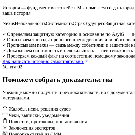
История — фундамент всего кейса. Мы помогаем создать юрид
ваша история.
Nexus
Нелокальность
Системность
Страх будущего
Защитная кат
Определяем защитную категорию и основание по AsylG — п
Описываем эпизоды прошлого преследования или обоснован
Прописываем nexus — связь между событиями и защитной к
Доказываем системность и нелокальность — невозможность 
Проверяем каждый факт на соответствие немецкому законод
Как написать историю самостоятельно
Услуга 02
Поможем собрать доказательства
Убежище можно получить и без доказательств, но с документ
материалами.
Жалобы, иски, решения судов
Чеки, выписки, уведомления
Повестки, протоколы, постановления
Заключения экспертов
Подборка статей из СМИ