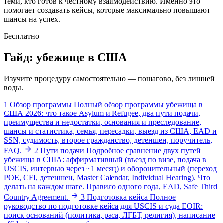
теми, кто готов к честному взаимодействию. Именно это
помогает создавать кейсы, которые максимально повышают
шансы на успех.
Бесплатно
Гайд: убежище в США
Изучите процедуру самостоятельно — пошагово, без лишней
воды.
1
Обзор программы
Полный обзор программы убежища в
США 2026: что такое Asylum и Refugee, два пути подачи,
преимущества и недостатки, основания и преследование,
шансы и статистика, семья, пересадки, выезд из США, EAD и
SSN, судимость, второе гражданство, детеншен, поручитель,
FAQ.
2
Пути подачи
Подробное сравнение двух путей
убежища в США: аффирмативный (въезд по визе, подача в
USCIS, интервью через ~1 месяц) и оборонительный (переход
POE, CFI, детеншен, Master Calendar, Individual Hearing). Что
делать на каждом шаге. Правило одного года, EAD, Safe Third
Country Agreement.
3
Подготовка кейса
Полное
руководство по подготовке кейса для USCIS и суда EOIR:
поиск оснований (политика, раса, ЛГБТ, религия), написание