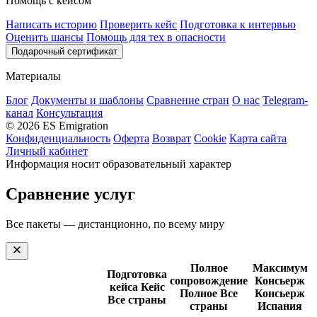
Помощь с кейсом
Написать историю
Проверить кейс
Подготовка к интервью
Оценить шансы
Помощь для тех в опасности
Подарочный сертификат
Материалы
Блог
Документы и шаблоны
Сравнение стран
О нас
Telegram-
канал
Консультация
© 2026 ES Emigration
Конфиденциальность
Оферта
Возврат
Cookie
Карта сайта
Личный кабинет
Информация носит образовательный характер
Сравнение услуг
Все пакеты — дистанционно, по всему миру
Полное
Максимум
Подготовка
сопровождение
Консьерж
кейса
Кейс
Полное
Все
Консьерж
Все страны
страны
Испания