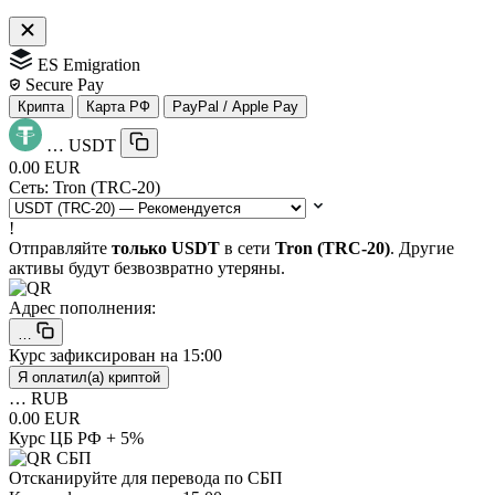
ES Emigration
Secure Pay
Крипта
Карта РФ
PayPal / Apple Pay
…
USDT
0.00 EUR
Сеть:
Tron (TRC-20)
!
Отправляйте
только USDT
в сети
Tron (TRC-20)
. Другие
активы будут безвозвратно утеряны.
Адрес пополнения:
…
Курс зафиксирован на
15:00
Я оплатил(а) криптой
…
RUB
0.00 EUR
Курс ЦБ РФ + 5%
Отсканируйте для перевода по СБП