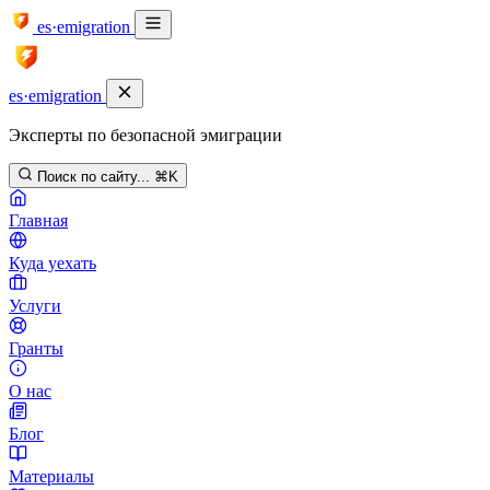
es·emigration
es·emigration
Эксперты по безопасной эмиграции
Поиск по сайту...
⌘K
Главная
Куда уехать
Услуги
Гранты
О нас
Блог
Материалы