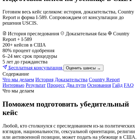
Готовим весь кейс целиком: история, доказательства, Country
Report и форма I-589. Сопровождаем от консультации до
решения USCIS.
История преследования
Доказательная база
Country
Report + I-589
200+
кейсов в США
80%
процент одобрения
6–24 мес
срок процедуры
5 лет
до гражданства
Бесплатная консультация
Оценить шансы →
Содержание
Что мы делаем
История
Доказательства
Country Report
Интервью
Результат
Процесс
Два пути
Основания
Гайд
FAQ
Что мы делаем
Поможем подготовить убедительный
кейс
Любой, кто столкнулся с преследованием из-за политических
взглядов, национальности, сексуальной ориентации, религии
или антивоенной позиции, может подать на убежище в США.