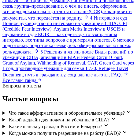
affidavit — история на убежище, системность и нелокальность,
связь группа–преследование, о чём не писать, оформление,
все виды доказательств, отчёты о стране (CCR), как привезти
документы, что передаётся на родину.
4
Интервью и суд
Полное руководство по интервью на убежище в США: CFI
(Credible Fear Interview), Asylum Merits Interview в USCIS и
слушание в суде EOIR — как одеться, что взять, этапы
интервью, все типы вопросов с примерами ответов, 8 методов
подготовки, подготовка семьи, как офицеры выявляют ложь,
роль адвоката.
5
Решения и жизнь после
Виды решений по
убежищу в США, апелляция в BIA и Federal Circuit Court,
Grant of Asylum, Withholding of Removal, CAT, Green Card через
1 год, производное убежище для семьи I-730, Refugee Travel
Document, путь к гражданству, социальные льготы, FAQ.
Все главы гайда
Вопросы и ответы
Частые вопросы
Что такое аффирмативное и оборонительное убежище?
Какой дедлайн для подачи на убежище в США?
Какие шансы у граждан России и Беларуси?
Когда можно получить разрешение на работу (EAD)?