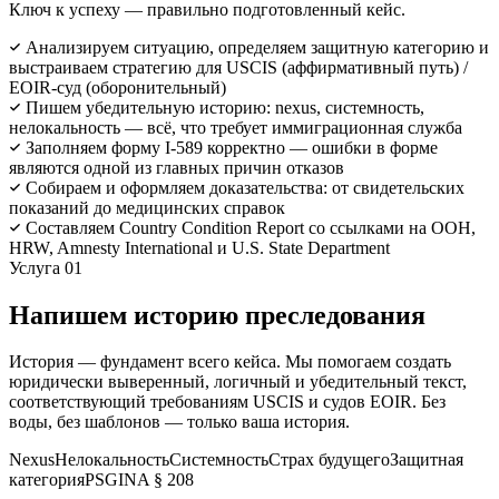
Ключ к успеху — правильно подготовленный кейс.
Анализируем ситуацию, определяем защитную категорию и
выстраиваем стратегию для USCIS (аффирмативный путь) /
EOIR-суд (оборонительный)
Пишем убедительную историю: nexus, системность,
нелокальность — всё, что требует иммиграционная служба
Заполняем форму I-589 корректно — ошибки в форме
являются одной из главных причин отказов
Собираем и оформляем доказательства: от свидетельских
показаний до медицинских справок
Составляем Country Condition Report со ссылками на ООН,
HRW, Amnesty International и U.S. State Department
Услуга 01
Напишем историю преследования
История — фундамент всего кейса. Мы помогаем создать
юридически выверенный, логичный и убедительный текст,
соответствующий требованиям USCIS и судов EOIR. Без
воды, без шаблонов — только ваша история.
Nexus
Нелокальность
Системность
Страх будущего
Защитная
категория
PSG
INA § 208