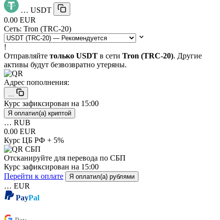
…
USDT
0.00 EUR
Сеть:
Tron (TRC-20)
!
Отправляйте
только USDT
в сети
Tron (TRC-20)
. Другие
активы будут безвозвратно утеряны.
Адрес пополнения:
…
Курс зафиксирован на
15:00
Я оплатил(а) криптой
…
RUB
0.00 EUR
Курс ЦБ РФ + 5%
Отсканируйте для перевода по СБП
Курс зафиксирован на
15:00
Перейти к оплате
Я оплатил(а) рублями
…
EUR
Pay
Pal
Pay