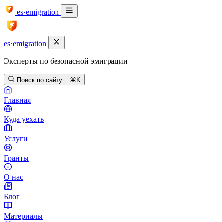
es·emigration
es·emigration
Эксперты по безопасной эмиграции
Поиск по сайту...
⌘K
Главная
Куда уехать
Услуги
Гранты
О нас
Блог
Материалы