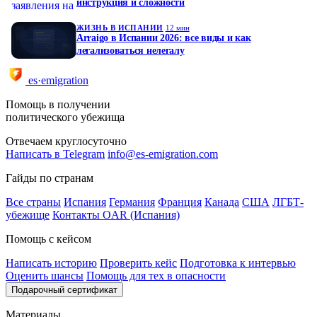
инструкция и сложности
ЖИЗНЬ В ИСПАНИИ
12 мин
Arraigo в Испании 2026: все виды и как
легализоваться нелегалу
es·emigration
Помощь в получении
политического убежища
Отвечаем круглосуточно
Написать в Telegram
info@es-emigration.com
Гайды по странам
Все страны
Испания
Германия
Франция
Канада
США
ЛГБТ-
убежище
Контакты OAR (Испания)
Помощь с кейсом
Написать историю
Проверить кейс
Подготовка к интервью
Оценить шансы
Помощь для тех в опасности
Подарочный сертификат
Материалы