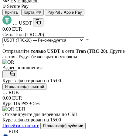
ES Emigration
Secure Pay
Крипта
Карта РФ
PayPal / Apple Pay
…
USDT
0.00 EUR
Сеть:
Tron (TRC-20)
!
Отправляйте
только USDT
в сети
Tron (TRC-20)
. Другие
активы будут безвозвратно утеряны.
Адрес пополнения:
…
Курс зафиксирован на
15:00
Я оплатил(а) криптой
…
RUB
0.00 EUR
Курс ЦБ РФ + 5%
Отсканируйте для перевода по СБП
Курс зафиксирован на
15:00
Перейти к оплате
Я оплатил(а) рублями
…
EUR