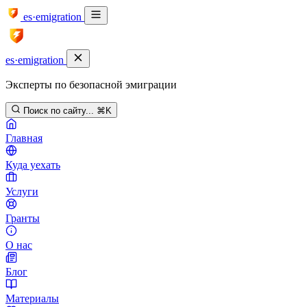
es·emigration
es·emigration
Эксперты по безопасной эмиграции
Поиск по сайту...
⌘K
Главная
Куда уехать
Услуги
Гранты
О нас
Блог
Материалы