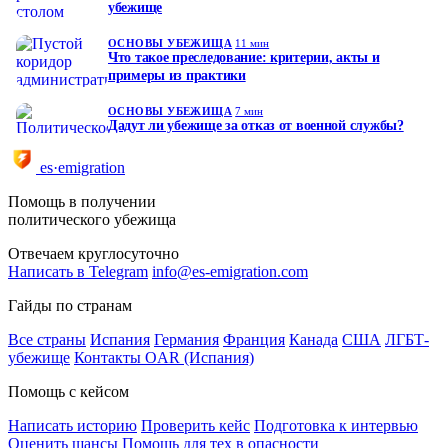
убежище
ОСНОВЫ УБЕЖИЩА
11 мин
Что такое преследование: критерии, акты и
примеры из практики
ОСНОВЫ УБЕЖИЩА
7 мин
Дадут ли убежище за отказ от военной службы?
es·emigration
Помощь в получении
политического убежища
Отвечаем круглосуточно
Написать в Telegram
info@es-emigration.com
Гайды по странам
Все страны
Испания
Германия
Франция
Канада
США
ЛГБТ-
убежище
Контакты OAR (Испания)
Помощь с кейсом
Написать историю
Проверить кейс
Подготовка к интервью
Оценить шансы
Помощь для тех в опасности