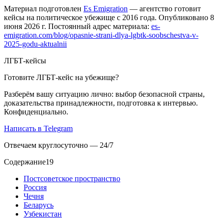
Материал подготовлен
Es Emigration
— агентство готовит
кейсы на политическое убежище с 2016 года. Опубликовано 8
июня 2026 г. Постоянный адрес материала:
es-
emigration.com/blog/opasnie-strani-dlya-lgbtk-soobschestva-v-
2025-godu-aktualnii
ЛГБТ-кейсы
Готовите ЛГБТ-кейс на убежище?
Разберём вашу ситуацию лично: выбор безопасной страны,
доказательства принадлежности, подготовка к интервью.
Конфиденциально.
Написать в Telegram
Отвечаем круглосуточно — 24/7
Содержание
19
Постсоветское пространство
Россия
Чечня
Беларусь
Узбекистан