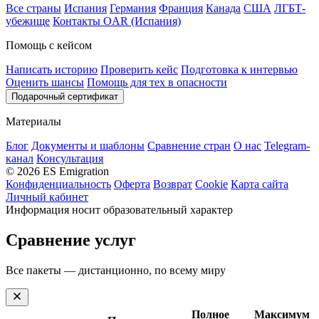
Все страны
Испания
Германия
Франция
Канада
США
ЛГБТ-
убежище
Контакты OAR (Испания)
Помощь с кейсом
Написать историю
Проверить кейс
Подготовка к интервью
Оценить шансы
Помощь для тех в опасности
Подарочный сертификат
Материалы
Блог
Документы и шаблоны
Сравнение стран
О нас
Telegram-
канал
Консультация
© 2026 ES Emigration
Конфиденциальность
Оферта
Возврат
Cookie
Карта сайта
Личный кабинет
Информация носит образовательный характер
Сравнение услуг
Все пакеты — дистанционно, по всему миру
Полное
Максимум