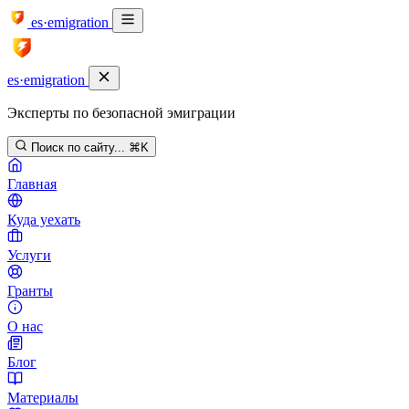
es·emigration
es·emigration
Эксперты по безопасной эмиграции
Поиск по сайту...
⌘K
Главная
Куда уехать
Услуги
Гранты
О нас
Блог
Материалы