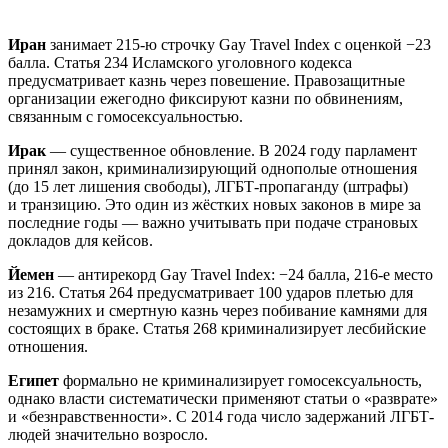
Иран
занимает 215-ю строчку Gay Travel Index с оценкой −23
балла. Статья 234 Исламского уголовного кодекса
предусматривает казнь через повешение. Правозащитные
организации ежегодно фиксируют казни по обвинениям,
связанным с гомосексуальностью.
Ирак
— существенное обновление. В 2024 году парламент
принял закон, криминализирующий однополые отношения
(до 15 лет лишения свободы), ЛГБТ-пропаганду (штрафы)
и транзицию. Это один из жёстких новых законов в мире за
последние годы — важно учитывать при подаче страновых
докладов для кейсов.
Йемен
— антирекорд Gay Travel Index: −24 балла, 216-е место
из 216. Статья 264 предусматривает 100 ударов плетью для
незамужних и смертную казнь через побивание камнями для
состоящих в браке. Статья 268 криминализирует лесбийские
отношения.
Египет
формально не криминализирует гомосексуальность,
однако власти систематически применяют статьи о «разврате»
и «безнравственности». С 2014 года число задержаний ЛГБТ-
людей значительно возросло.