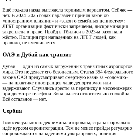
Ещё год-два назад выглядела терпимым вариантом. Сейчас —
нет. В 2024–2025 годах парламент принял закон об
«иностранном влиянии» и «закон о семейных ценностях»:
ЛГБТ-организации фактически запрещены, дискриминация
закреплена в праве. Прайд в Тбилиси в 2023-м разогнали
жёстко. Полиция при нападениях на ЛГБТ-людей, как
правило, не вмешивается.
ОАЭ и Дубай как транзит
Дубай — один из самых загруженных транзитных аэропортов
мира. Это не делает его безопасным. Статья 354 Федерального
закона ОАЭ предусматривает смертную казнь за «содомию»
— на практике иностранцев чаще депортируют или
задерживают. Случались аресты за переписку в мессенджерах
при досмотре телефона. Зона вылета относительно спокойна.
Всё остальное — нет.
Сербия
Гомосексуальность декриминализирована, страна формально
идёт курсом евроинтеграции. Тем не менее прайды регулярно
сопровождаются нападениями ультраправых, полиция