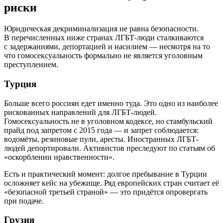
риски
Юридическая декриминализация не равна безопасности.
В перечисленных ниже странах ЛГБТ-люди сталкиваются
с задержаниями, депортацией и насилием — несмотря на то
что гомосексуальность формально не является уголовным
преступлением.
Турция
Больше всего россиян едет именно туда. Это одно из наиболее
рискованных направлений для ЛГБТ-людей.
Гомосексуальность не в уголовном кодексе, но стамбульский
прайд под запретом с 2015 года — и запрет соблюдается:
водомёты, резиновые пули, аресты. Иностранных ЛГБТ-
людей депортировали. Активистов преследуют по статьям об
«оскорблении нравственности».
Есть и практический момент: долгое пребывание в Турции
осложняет кейс на убежище. Ряд европейских стран считает её
«безопасной третьей страной» — это придётся опровергать
при подаче.
Грузия