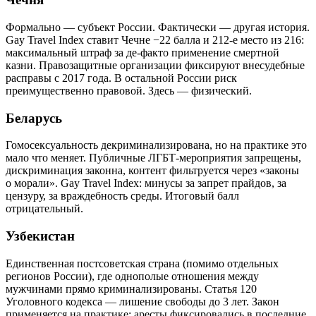
Формально — субъект России. Фактически — другая история.
Gay Travel Index ставит Чечне −22 балла и 212-е место из 216:
максимальный штраф за де-факто применение смертной
казни. Правозащитные организации фиксируют внесудебные
расправы с 2017 года. В остальной России риск
преимущественно правовой. Здесь — физический.
Беларусь
Гомосексуальность декриминализирована, но на практике это
мало что меняет. Публичные ЛГБТ-мероприятия запрещены,
дискриминация законна, контент фильтруется через «законы
о морали». Gay Travel Index: минусы за запрет прайдов, за
цензуру, за враждебность среды. Итоговый балл
отрицательный.
Узбекистан
Единственная постсоветская страна (помимо отдельных
регионов России), где однополые отношения между
мужчинами прямо криминализированы. Статья 120
Уголовного кодекса — лишение свободы до 3 лет. Закон
применяется на практике: аресты фиксировались в последние