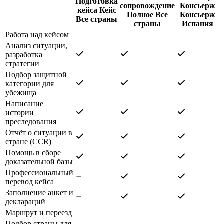
Подготовка
сопровождение
Консьерж
кейса
Кейс
Полное
Все
Консьерж
Все страны
страны
Испания
Работа над кейсом
Анализ ситуации,
разработка
стратегии
Подбор защитной
категории для
убежища
Написание
истории
преследования
Отчёт о ситуации в
стране (CCR)
Помощь в сборе
доказательной базы
Профессиональный
перевод кейса
Заполнение анкет и
деклараций
Маршрут и переезд
Подбор страны для