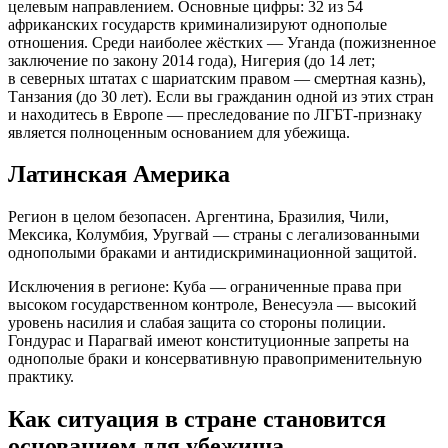
целевым направлением. Основные цифры: 32 из 54
африканских государств криминализируют однополые
отношения. Среди наиболее жёстких — Уганда (пожизненное
заключение по закону 2014 года), Нигерия (до 14 лет;
в северных штатах с шариатским правом — смертная казнь),
Танзания (до 30 лет). Если вы гражданин одной из этих стран
и находитесь в Европе — преследование по ЛГБТ-признаку
является полноценным основанием для убежища.
Латинская Америка
Регион в целом безопасен. Аргентина, Бразилия, Чили,
Мексика, Колумбия, Уругвай — страны с легализованными
однополыми браками и антидискриминационной защитой.
Исключения в регионе: Куба — ограниченные права при
высоком государственном контроле, Венесуэла — высокий
уровень насилия и слабая защита со стороны полиции.
Гондурас и Парагвай имеют конституционные запреты на
однополые браки и консервативную правоприменительную
практику.
Как ситуация в стране становится
основанием для убежища