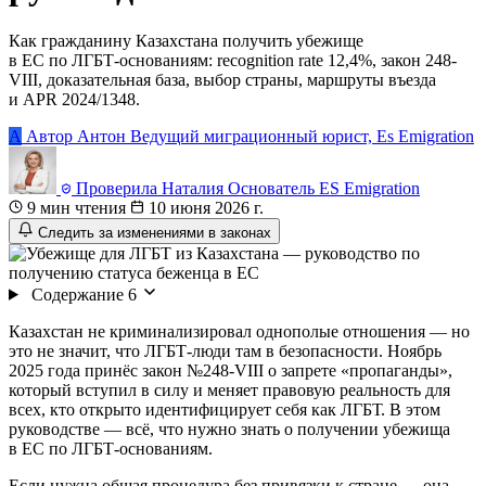
Как гражданину Казахстана получить убежище
в ЕС по ЛГБТ-основаниям: recognition rate 12,4%, закон 248-
VIII, доказательная база, выбор страны, маршруты въезда
и APR 2024/1348.
А
Автор
Антон
Ведущий миграционный юрист, Es Emigration
Проверила
Наталия
Основатель ES Emigration
9 мин чтения
10 июня 2026 г.
Следить за изменениями в законах
Содержание
6
Казахстан не криминализировал однополые отношения — но
это не значит, что ЛГБТ-люди там в безопасности. Ноябрь
2025 года принёс закон №248-VIII о запрете «пропаганды»,
который вступил в силу и меняет правовую реальность для
всех, кто открыто идентифицирует себя как ЛГБТ. В этом
руководстве — всё, что нужно знать о получении убежища
в ЕС по ЛГБТ-основаниям.
Если нужна общая процедура без привязки к стране — она