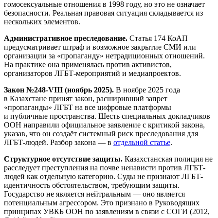
гомосексуальные отношения в 1998 году, но это не означает
безопасности. Реальная правовая ситуация складывается из
нескольких элементов.
Административное преследование.
Статья 174 КоАП
предусматривает штраф и возможное закрытие СМИ или
организации за «пропаганду» нетрадиционных отношений.
На практике она применялась против активистов,
организаторов ЛГБТ-мероприятий и медиапроектов.
Закон №248-VIII (ноябрь 2025).
В ноябре 2025 года
в Казахстане принят закон, расширивший запрет
«пропаганды» ЛГБТ на все цифровые платформы
и публичные пространства. Шесть специальных докладчиков
ООН направили официальное заявление с критикой закона,
указав, что он создаёт системный риск преследования для
ЛГБТ-людей. Разбор закона — в
отдельной статье
.
Структурное отсутствие защиты.
Казахстанская полиция не
расследует преступления на почве ненависти против ЛГБТ-
людей как отдельную категорию. Суды не признают ЛГБТ-
идентичность обстоятельством, требующим защиты.
Государство не является нейтральным — оно является
потенциальным агрессором. Это признано в Руководящих
принципах УВКБ ООН по заявлениям в связи с СОГИ (2012,