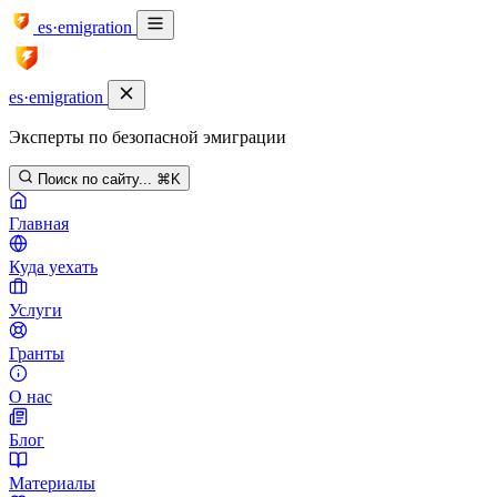
es·emigration
es·emigration
Эксперты по безопасной эмиграции
Поиск по сайту...
⌘K
Главная
Куда уехать
Услуги
Гранты
О нас
Блог
Материалы