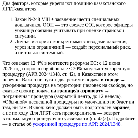
Два фактора, которые укрепляют позицию казахстанского
ЛГБТ-заявителя:
Закон №248-VIII + заявление шести специальных
докладчиков ООН — это свежее COI, которое офицеры
убежища обязаны учитывать при оценке страновой
ситуации.
Личная история с конкретными эпизодами давления,
угроз или ограничений — создаёт персональный риск,
а не только системный.
Что означает 12,4% в контексте реформы ЕС: с 12 июня
2026 года порог recognition rate ≤ 20% запускает ускоренную
процедуру (APR 2024/1348, ст. 42), и Казахстан в этом
перечне. Важно не путать два режима: подача
в городе
→
ускоренная процедура на территории (человек на свободе, но
сжатые сроки); подача
на границе/в аэропорту
→
пограничная процедура (закрытый центр, до 12 недель).
«Обычной» неспешной процедуры по умолчанию не будет ни
там, ни там. Вывод: кейс должен быть подготовлен
заранее
,
а не по ходу. Для ЛГБТ есть предохранитель — возврат
в нормальную процедуру по уязвимости (ст. 42(2)). Подробнее
— в статье об
ускоренной процедуре по APR 2024/1348
.