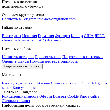
Помощь в получении
политического убежища
Отвечаем круглосуточно
Написать в Telegram
info@es-emigration.com
Гайды по странам
Все страны
Испания
Германия
Франция
Канада
США
ЛГБТ-
убежище
Контакты OAR (Испания)
Помощь с кейсом
Написать историю
Проверить кейс
Подготовка к интервью
Оценить шансы
Помощь для тех в опасности
Подарочный сертификат
Материалы
Блог
Документы и шаблоны
Сравнение стран
О нас
Telegram-
канал
Консультация
© 2026 ES Emigration
Конфиденциальность
Оферта
Возврат
Cookie
Карта сайта
Личный кабинет
Информация носит образовательный характер