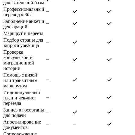
доказательной базы
Профессиональный
перевод кейса
Заполнение анкет и
деклараций
Маршрут и переезд
Подбор страны для
запроса убежища
Проверка
консульской и
миграционной
истории
Помощь с визой
или транзитным
маршрутом
Индивидуальный
план и чек-лист
переезда
Запись в госорганы
для подачи
Апостилирование
документов
Сопровождение