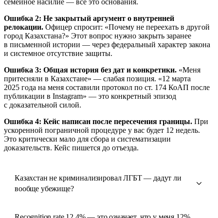
семейное насилие — всё это основания.
Ошибка 2: Не закрытый аргумент о внутренней
релокации.
Офицер спросит: «Почему не переехать в другой
город Казахстана?» Этот вопрос нужно закрыть заранее
в письменной истории — через федеральный характер закона
и системное отсутствие защиты.
Ошибка 3: Общая история без дат и конкретики.
«Меня
притесняли в Казахстане» — слабая позиция. «12 марта
2025 года на меня составили протокол по ст. 174 КоАП после
публикации в Instagram» — это конкретный эпизод
с доказательной силой.
Ошибка 4: Кейс написан после пересечения границы.
При
ускоренной пограничной процедуре у вас будет 12 недель.
Это критически мало для сбора и систематизации
доказательств. Кейс пишется до отъезда.
Казахстан не криминализировал ЛГБТ — дадут ли
вообще убежище?
Recognition rate 12,4% — это означает, что у меня 12%