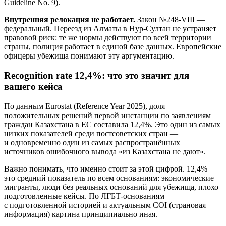
Guideline No. 9).
Внутренняя релокация не работает.
Закон №248-VIII —
федеральный. Переезд из Алматы в Нур-Султан не устраняет
правовой риск: те же нормы действуют по всей территории
страны, полиция работает в единой базе данных. Европейские
офицеры убежища понимают эту аргументацию.
Recognition rate 12,4%: что это значит для
вашего кейса
По данным Eurostat (Reference Year 2025), доля
положительных решений первой инстанции по заявлениям
граждан Казахстана в ЕС составила 12,4%. Это один из самых
низких показателей среди постсоветских стран —
и одновременно один из самых распространённых
источников ошибочного вывода «из Казахстана не дают».
Важно понимать, что именно стоит за этой цифрой. 12,4% —
это средний показатель по всем основаниям: экономические
мигранты, люди без реальных оснований для убежища, плохо
подготовленные кейсы. По ЛГБТ-основаниям
с подготовленной историей и актуальным COI (страновая
информация) картина принципиально иная.