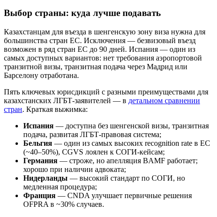
Выбор страны: куда лучше подавать
Казахстанцам для въезда в шенгенскую зону виза нужна для
большинства стран ЕС. Исключения — безвизовый въезд
возможен в ряд стран ЕС до 90 дней. Испания — один из
самых доступных вариантов: нет требования аэропортовой
транзитной визы, транзитная подача через Мадрид или
Барселону отработана.
Пять ключевых юрисдикций с разными преимуществами для
казахстанских ЛГБТ-заявителей — в
детальном сравнении
стран
. Краткая выжимка:
Испания
— доступна без шенгенской визы, транзитная
подача, развитая ЛГБТ-правовая система;
Бельгия
— один из самых высоких recognition rate в ЕС
(~40–50%), CGVS лоялен к СОГИ-кейсам;
Германия
— строже, но апелляция BAMF работает;
хорошо при наличии адвоката;
Нидерланды
— высокий стандарт по СОГИ, но
медленная процедура;
Франция
— CNDA улучшает первичные решения
OFPRA в ~30% случаев.