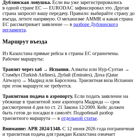
Дублинская ловушка.
Если вы уже зарегистрировались
в одной стране ЕС — EURODAC зафиксировал это. Другая
страна запросит вашу передачу. Правило: выбирайте страну до
въезда, летите напрямую. О механизме AMMR и какая страна
ЕС рассматривает заявление — в
разборе Дублинского
регламента
.
Маршрут въезда
Из Казахстана прямые рейсы в страны ЕС ограничены.
Рабочие маршруты:
Транзит через хаб → Испания.
Алматы или Нур-Султан →
Стамбул (Turkish Airlines), Дубай (Emirates), Доха (Qatar
Airways) → Мадрид или Барселона. Транзитная виза Испании
при этом маршруте не требуется.
Транзитная подача в аэропорту.
Если подать заявление на
убежище в транзитной зоне аэропорта Мадрида — срок
рассмотрения 4 дня по ст. 21 Закона 12/2009. Кейс должен
быть готов до посадки в самолёт. Подробный разбор
транзитного маршрута — в
отдельной статье
.
Внимание: APR 2024/1348.
С 12 июня 2026 года пограничная
и транзитная подача для граждан Казахстана означает