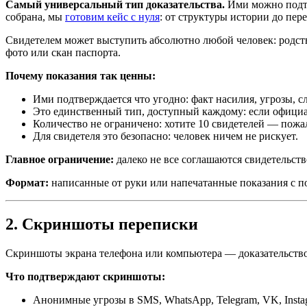
Самый универсальный тип доказательства.
Ими можно подтв
собрана, мы
готовим кейс с нуля
: от структуры истории до перев
Свидетелем может выступить абсолютно любой человек: родстве
фото или скан паспорта.
Почему показания так ценны:
Ими подтверждается что угодно: факт насилия, угрозы, с
Это единственный тип, доступный каждому: если официа
Количество не ограничено: хотите 10 свидетелей — пожа
Для свидетеля это безопасно: человек ничем не рискует.
Главное ограничение:
далеко не все соглашаются свидетельст
Формат:
написанные от руки или напечатанные показания с по
2. Скриншоты переписки
Скриншоты экрана телефона или компьютера — доказательство у
Что подтверждают скриншоты:
Анонимные угрозы в SMS, WhatsApp, Telegram, VK, Insta