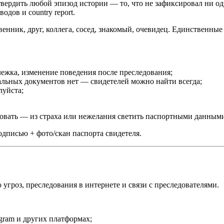
ердить любой эпизод истории — то, что не зафиксировал ни од
одов и country report.
нник, друг, коллега, сосед, знакомый, очевидец. Единственные
лежка, изменение поведения после преследования;
льных документов нет — свидетелей можно найти всегда;
луйста;
вовать — из страха или нежелания светить паспортными данным
дписью + фото/скан паспорта свидетеля.
гроз, преследования в интернете и связи с преследователями.
gram и других платформах;