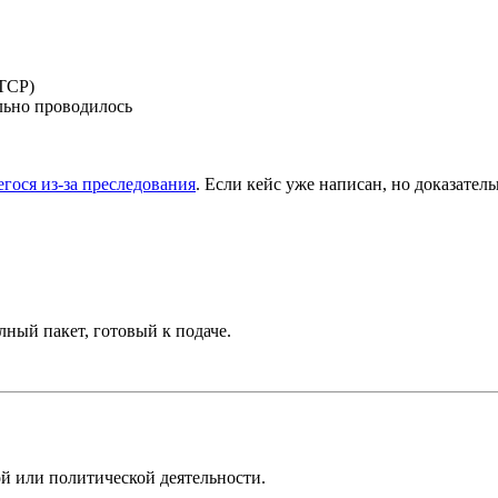
ПТСР)
льно проводилось
егося из-за преследования
. Если кейс уже написан, но доказател
олный пакет, готовый к подаче.
й или политической деятельности.