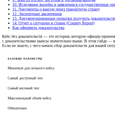
10. Исходящие жалобы и заявления в государственные ор
11. Документы о выезде через транзитную страну
12. Экспертные заключения
13. Документированные попытки получить доказательств
14. Отчёт о ситуации в стране (Country Report)
Как оформить доказательства
Кейс без доказательств — это история, которую офицер приним
с доказательствами шансы значительно выше. В этом гайде — в
Если не знаете, с чего начать сбор доказательств для вашей си
БАЗОВЫЕ ПАРАМЕТРЫ
Минимум для сильного кейса
Самый доступный тип
Самый весомый тип
Максимальный объём кейса
Обязательно