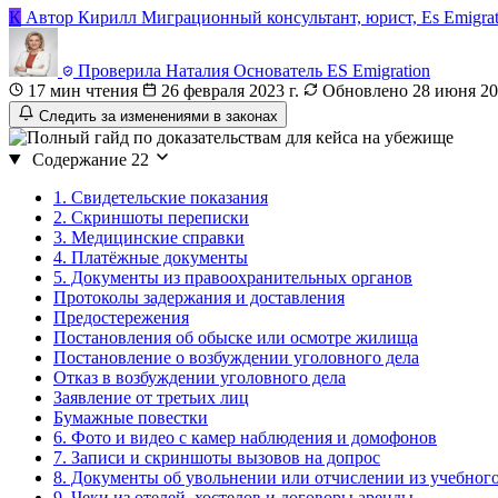
К
Автор
Кирилл
Миграционный консультант, юрист, Es Emigrat
Проверила
Наталия
Основатель ES Emigration
17 мин чтения
26 февраля 2023 г.
Обновлено 28 июня 202
Следить за изменениями в законах
Содержание
22
1. Свидетельские показания
2. Скриншоты переписки
3. Медицинские справки
4. Платёжные документы
5. Документы из правоохранительных органов
Протоколы задержания и доставления
Предостережения
Постановления об обыске или осмотре жилища
Постановление о возбуждении уголовного дела
Отказ в возбуждении уголовного дела
Заявление от третьих лиц
Бумажные повестки
6. Фото и видео с камер наблюдения и домофонов
7. Записи и скриншоты вызовов на допрос
8. Документы об увольнении или отчислении из учебного
9. Чеки из отелей, хостелов и договоры аренды