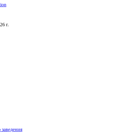
ion
6 г.
 заведения