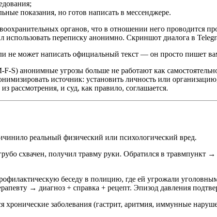
едования;
ьные показания, но готов написать в мессенджере.
воохранительных органов, что в отношении него проводится про
шил использовать переписку анонимно. Скриншот диалога в Teleg
ли не может написать официальный текст — он просто пишет ва
M-F-S) анонимные угрозы больше не работают как самостоятельн
онимизировать источник: установить личность или организацию
 рассмотрения, и суд, как правило, соглашается.
ичинило реальный физический или психологический вред.
грубо схвачен, получил травму руки. Обратился в травмпункт →
рофилактическую беседу в полицию, где ей угрожали уголовным
терапевту → диагноз + справка + рецепт. Эпизод давления подтв
я хронические заболевания (гастрит, аритмия, иммунные наруше