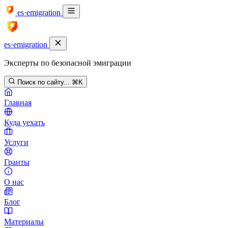
es·emigration
es·emigration
Эксперты по безопасной эмиграции
Поиск по сайту...
⌘K
Главная
Куда уехать
Услуги
Гранты
О нас
Блог
Материалы