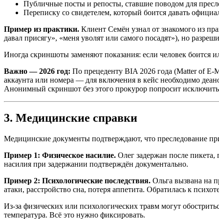
Публичные посты и репосты, ставшие поводом для пресл
Переписку со свидетелем, который боится давать официал
Пример из практики.
Клиент Семён узнал от знакомого из пра
давал присягу», «меня уволят или самого посадят»), но разре
Иногда скриншоты заменяют показания: если человек боится и
Важно — 2026 год:
По прецеденту BIA 2026 года (Matter of E-
аккаунта или номера — для включения в кейс необходимо деан
Анонимный скриншот без этого прокурор попросит исключить из
3. Медицинские справки
Медицинские документы подтверждают, что преследование пр
Пример 1: Физическое насилие.
Олег задержан после пикета, 
насилия при задержании подтверждён документально.
Пример 2: Психологические последствия.
Ольга вызвана на п
атаки, расстройство сна, потеря аппетита. Обратилась к психо
Из-за физических или психологических травм могут обостритьс
температура. Всё это нужно фиксировать.