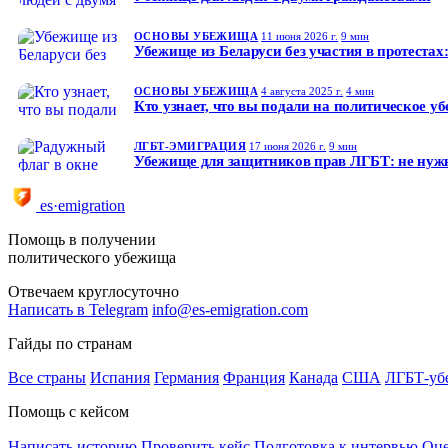
ОСНОВЫ УБЕЖИЩА
11 июня 2026 г.
9 мин
Убежище из Беларуси без участия в протестах
ОСНОВЫ УБЕЖИЩА
4 августа 2025 г.
4 мин
Кто узнает, что вы подали на политическое у
ЛГБТ-ЭМИГРАЦИЯ
17 июня 2026 г.
9 мин
Убежище для защитников прав ЛГБТ: не нуж
es·emigration
Помощь в получении
политического убежища
Отвечаем круглосуточно
Написать в Telegram
info@es-emigration.com
Гайды по странам
Все страны
Испания
Германия
Франция
Канада
США
ЛГБТ-уб
Помощь с кейсом
Написать историю
Проверить кейс
Подготовка к интервью
Оце