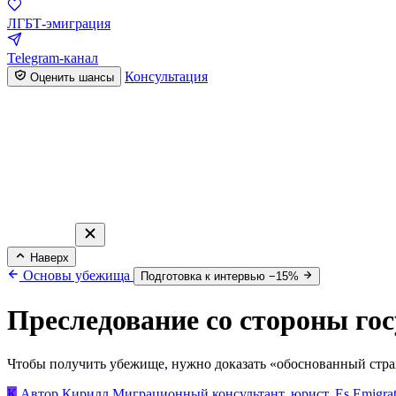
ЛГБТ-эмиграция
Telegram-канал
Консультация
Оценить шансы
Наверх
Основы убежища
Подготовка к интервью −15%
Преследование со стороны госу
Чтобы получить убежище, нужно доказать «обоснованный страх 
К
Автор
Кирилл
Миграционный консультант, юрист, Es Emigrat