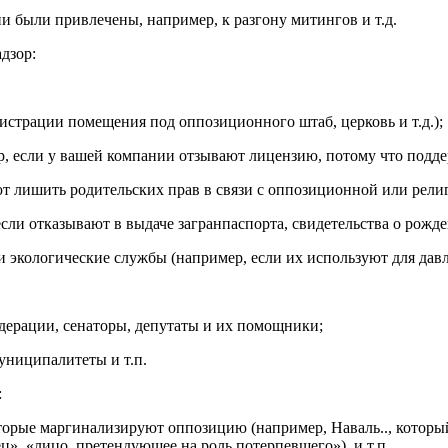
ни были привлечены, например, к разгону митингов и т.д.
дзор:
гистрации помещения под оппозиционного штаб, церковь и т.д.);
р, если у вашей компании отзывают лицензию, потому что подд
ют лишить родительских прав в связи с оппозиционной или рели
ли отказывают в выдаче загранпаспорта, свидетельства о рожден
 экологические службы (например, если их используют для давл
едерации, сенаторы, депутаты и их помощники;
униципалитеты и т.п.
:
которые маргинализируют оппозицию (например, Наваль.., котор
», «лицо, претендующее на роль потерпевшего»), и т.п.