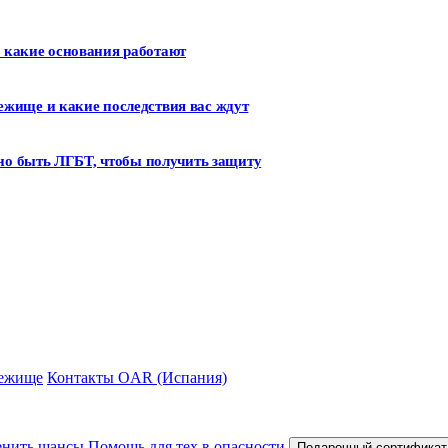
: какие основания работают
бежище и какие последствия вас ждут
но быть ЛГБТ, чтобы получить защиту
ежище
Контакты OAR (Испания)
нить шансы
Помощь для тех в опасности
Подарочный сертификат