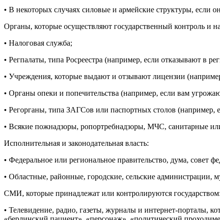
• В некоторых случаях силовые и армейские структуры, если о
Органы, которые осуществляют государственный контроль и на
• Налоговая служба;
• Регпалаты, типа Росреестра (например, если отказывают в ре
• Учреждения, которые выдают и отзывают лицензии (наприме
• Органы опеки и попечительства (например, если вам угрожа
• Регорганы, типа ЗАГСов или паспортных столов (например, ес
• Всякие пожнадзоры, ропортребнадзоры, МЧС, санитарные или
Исполнительная и законодательная власть:
• Федеральное или региональное правительство, дума, совет ф
• Областные, районные, городские, сельские администрации, м
СМИ, которые принадлежат или контролируются государством
• Телевидение, радио, газеты, журналы и интернет-порталы, 
«берлинский пациент», «персонаж», «политический проходимец