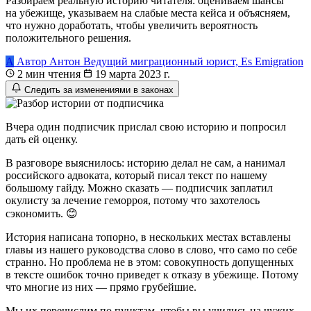
Разбираем реальную историю читателя: оцениваем шансы
на убежище, указываем на слабые места кейса и объясняем,
что нужно доработать, чтобы увеличить вероятность
положительного решения.
А
Автор
Антон
Ведущий миграционный юрист, Es Emigration
2 мин чтения
19 марта 2023 г.
Следить за изменениями в законах
Вчера один подписчик прислал свою историю и попросил
дать ей оценку.
В разговоре выяснилось: историю делал не сам, а нанимал
российского адвоката, который писал текст по нашему
большому гайду. Можно сказать — подписчик заплатил
окулисту за лечение геморроя, потому что захотелось
сэкономить. 😊
История написана топорно, в нескольких местах вставлены
главы из нашего руководства слово в слово, что само по себе
странно. Но проблема не в этом: совокупность допущенных
в тексте ошибок точно приведет к отказу в убежище. Потому
что многие из них — прямо грубейшие.
Мы их перечислим по пунктам, чтобы вы учились на чужих,