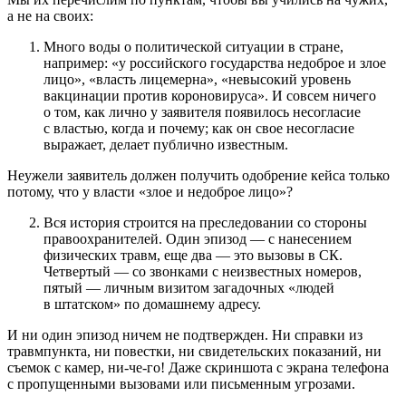
а не на своих:
Много воды о политической ситуации в стране,
например: «у российского государства недоброе и злое
лицо», «власть лицемерна», «невысокий уровень
вакцинации против короновируса». И совсем ничего
о том, как лично у заявителя появилось несогласие
с властью, когда и почему; как он свое несогласие
выражает, делает публично известным.
Неужели заявитель должен получить одобрение кейса только
потому, что у власти «злое и недоброе лицо»?
Вся история строится на преследовании со стороны
правоохранителей. Один эпизод — с нанесением
физических травм, еще два — это вызовы в СК.
Четвертый — со звонками с неизвестных номеров,
пятый — личным визитом загадочных «людей
в штатском» по домашнему адресу.
И ни один эпизод ничем не подтвержден. Ни справки из
травмпункта, ни повестки, ни свидетельских показаний, ни
съемок с камер, ни-че-го! Даже скриншота с экрана телефона
с пропущенными вызовами или письменным угрозами.