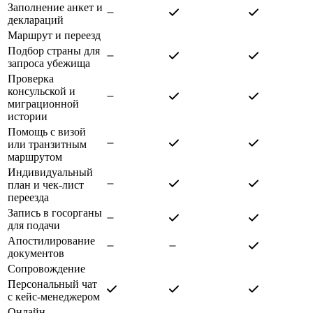
Заполнение анкет и
деклараций
Маршрут и переезд
Подбор страны для
запроса убежища
Проверка
консульской и
миграционной
истории
Помощь с визой
или транзитным
маршрутом
Индивидуальный
план и чек-лист
переезда
Запись в госорганы
для подачи
Апостилирование
документов
Сопровождение
Персональный чат
с кейс-менеджером
Онлайн-