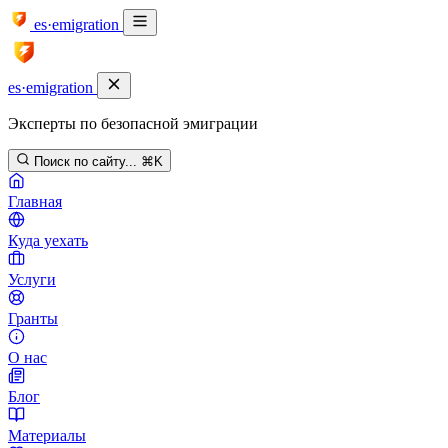
es·emigration
es·emigration
Эксперты по безопасной эмиграции
Поиск по сайту...
⌘K
Главная
Куда уехать
Услуги
Гранты
О нас
Блог
Материалы