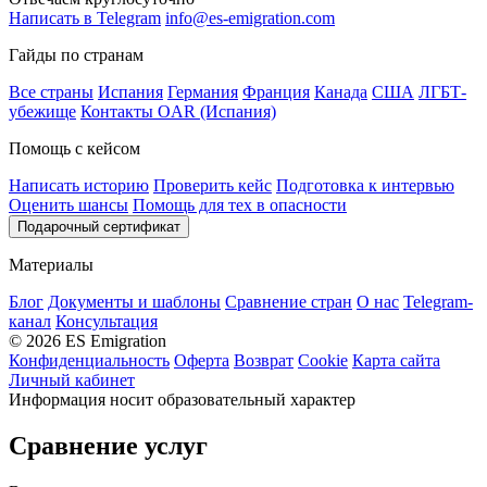
Написать в Telegram
info@es-emigration.com
Гайды по странам
Все страны
Испания
Германия
Франция
Канада
США
ЛГБТ-
убежище
Контакты OAR (Испания)
Помощь с кейсом
Написать историю
Проверить кейс
Подготовка к интервью
Оценить шансы
Помощь для тех в опасности
Подарочный сертификат
Материалы
Блог
Документы и шаблоны
Сравнение стран
О нас
Telegram-
канал
Консультация
© 2026 ES Emigration
Конфиденциальность
Оферта
Возврат
Cookie
Карта сайта
Личный кабинет
Информация носит образовательный характер
Сравнение услуг