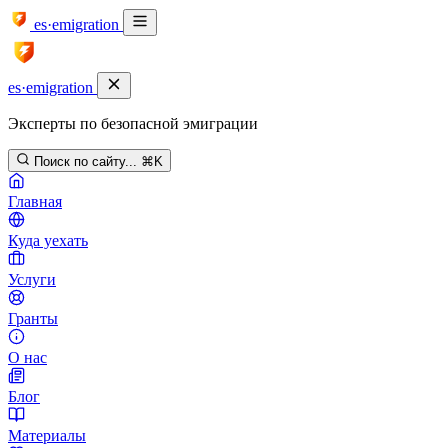
es·emigration
es·emigration
Эксперты по безопасной эмиграции
Поиск по сайту...
⌘K
Главная
Куда уехать
Услуги
Гранты
О нас
Блог
Материалы