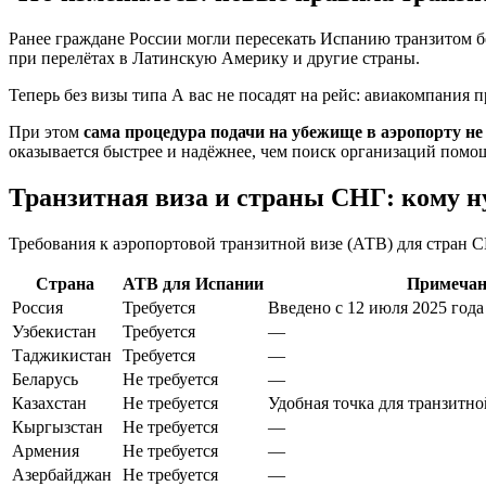
Ранее граждане России могли пересекать Испанию транзитом бе
при перелётах в Латинскую Америку и другие страны.
Теперь без визы типа A вас не посадят на рейс: авиакомпания 
При этом
сама процедура подачи на убежище в аэропорту не
оказывается быстрее и надёжнее, чем поиск организаций помощ
Транзитная виза и страны СНГ: кому ну
Требования к аэропортовой транзитной визе (АТВ) для стран С
Страна
АТВ для Испании
Примечан
Россия
Требуется
Введено с 12 июля 2025 года
Узбекистан
Требуется
—
Таджикистан
Требуется
—
Беларусь
Не требуется
—
Казахстан
Не требуется
Удобная точка для транзитн
Кыргызстан
Не требуется
—
Армения
Не требуется
—
Азербайджан
Не требуется
—