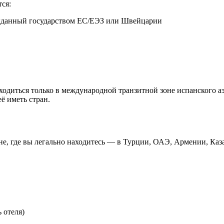
ся:
выданный государством ЕС/ЕЭЗ или Швейцарии
одиться только в международной транзитной зоне испанского аэр
ё иметь стран.
е, где вы легально находитесь — в Турции, ОАЭ, Армении, Каза
 отеля)