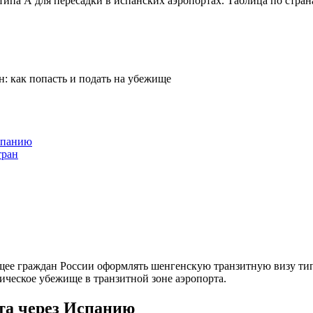
типа A для пересадки в испанских аэропортах. Таблица по стран
спанию
тран
ющее граждан России оформлять шенгенскую транзитную визу ти
тическое убежище в транзитной зоне аэропорта.
та через Испанию