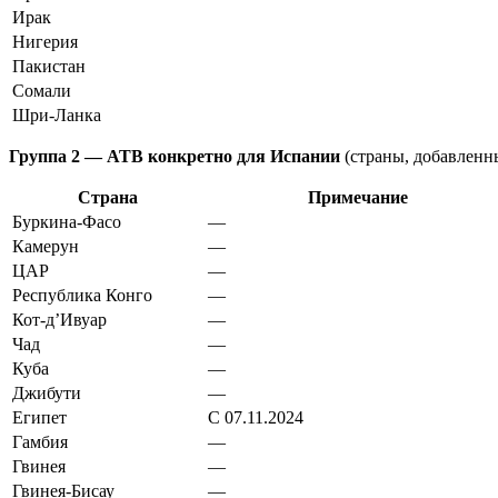
Ирак
Нигерия
Пакистан
Сомали
Шри-Ланка
Группа 2 — АТВ конкретно для Испании
(страны, добавленн
Страна
Примечание
Буркина-Фасо
—
Камерун
—
ЦАР
—
Республика Конго
—
Кот-д’Ивуар
—
Чад
—
Куба
—
Джибути
—
Египет
С 07.11.2024
Гамбия
—
Гвинея
—
Гвинея-Бисау
—