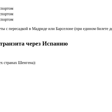
спортом
спортом
спортом
ты с пересадкой в Мадриде или Барселоне (при едином билете д
 транзита через Испанию
ех странах Шенгена):