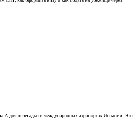
ам СНГ, как оформить визу и как подать на убежище через
па A для пересадки в международных аэропортах Испании. Это