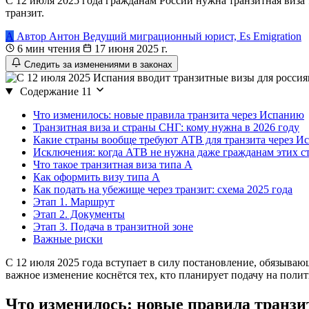
С 12 июля 2025 года гражданам России нужна транзитная виза 
транзит.
А
Автор
Антон
Ведущий миграционный юрист, Es Emigration
6 мин чтения
17 июня 2025 г.
Следить за изменениями в законах
Содержание
11
Что изменилось: новые правила транзита через Испанию
Транзитная виза и страны СНГ: кому нужна в 2026 году
Какие страны вообще требуют АТВ для транзита через И
Исключения: когда АТВ не нужна даже гражданам этих с
Что такое транзитная виза типа A
Как оформить визу типа A
Как подать на убежище через транзит: схема 2025 года
Этап 1. Маршрут
Этап 2. Документы
Этап 3. Подача в транзитной зоне
Важные риски
С 12 июля 2025 года вступает в силу постановление, обязыва
важное изменение коснётся тех, кто планирует подачу на поли
Что изменилось: новые правила транзи