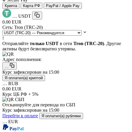
Крипта
Карта РФ
PayPal / Apple Pay
…
USDT
0.00 EUR
Сеть:
Tron (TRC-20)
!
Отправляйте
только USDT
в сети
Tron (TRC-20)
. Другие
активы будут безвозвратно утеряны.
Адрес пополнения:
…
Курс зафиксирован на
15:00
Я оплатил(а) криптой
…
RUB
0.00 EUR
Курс ЦБ РФ + 5%
Отсканируйте для перевода по СБП
Курс зафиксирован на
15:00
Перейти к оплате
Я оплатил(а) рублями
…
EUR
Pay
Pal