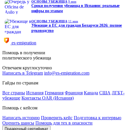
ОСНОВЫ УБЕЖИЩА
9 мин
Сроки получения убежища в Испании: реальные
цифры по этапам
ОСНОВЫ УБЕЖИЩА
11 мин
Убежище в ЕС для граждан Беларуси 2026: полное
руководство
es·emigration
Помощь в получении
политического убежища
Отвечаем круглосуточно
Написать в Telegram
info@es-emigration.com
Гайды по странам
Все страны
Испания
Германия
Франция
Канада
США
ЛГБТ-
убежище
Контакты OAR (Испания)
Помощь с кейсом
Написать историю
Проверить кейс
Подготовка к интервью
Оценить шансы
Помощь для тех в опасности
Подарочный сертификат