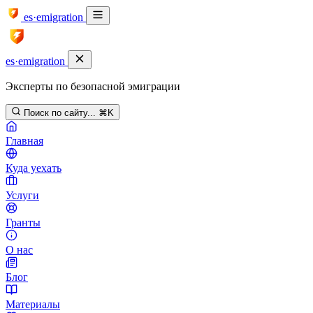
es·emigration
es·emigration
Эксперты по безопасной эмиграции
Поиск по сайту...
⌘K
Главная
Куда уехать
Услуги
Гранты
О нас
Блог
Материалы