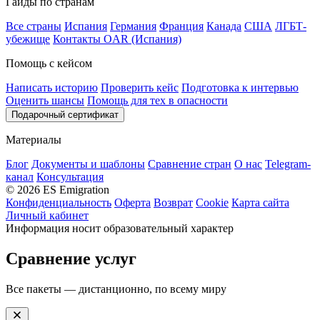
Гайды по странам
Все страны
Испания
Германия
Франция
Канада
США
ЛГБТ-
убежище
Контакты OAR (Испания)
Помощь с кейсом
Написать историю
Проверить кейс
Подготовка к интервью
Оценить шансы
Помощь для тех в опасности
Подарочный сертификат
Материалы
Блог
Документы и шаблоны
Сравнение стран
О нас
Telegram-
канал
Консультация
© 2026 ES Emigration
Конфиденциальность
Оферта
Возврат
Cookie
Карта сайта
Личный кабинет
Информация носит образовательный характер
Сравнение услуг
Все пакеты — дистанционно, по всему миру