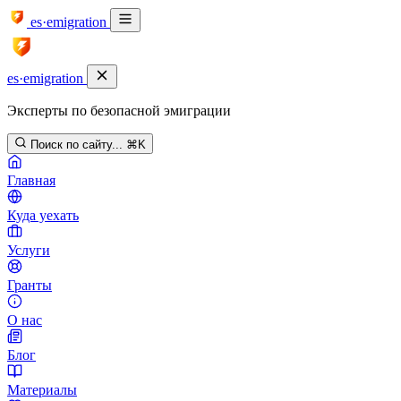
es·emigration
es·emigration
Эксперты по безопасной эмиграции
Поиск по сайту...
⌘K
Главная
Куда уехать
Услуги
Гранты
О нас
Блог
Материалы