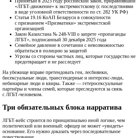
Принятый в 2023 году российский закон, приравнявший
«ЛГБТ-движение» к экстремистскому (с последствиями
в виде уголовной ответственности по ст. 282 УК РФ)
Статья 19.16 КоАП Беларуси в совокупности
с признанием «Призматики» экстремистской
организацией
Закон Казахстана № 248-VIII о запрете «пропаганды
ЛГБТ», подписанный 30 декабря 2025 года
Семейное давление в сочетании с невозможностью
обратиться в полицию за защитой
Угрозы со стороны частных лиц, которые государство не
предотвращает и не расследует
На убежище вправе претендовать геи, лесбиянки,
бисексуальные люди, трансгендерные и интерсекс-люди,
небинарные люди и квиры. Также — гетеросексуальные
партнёры и члены семей, которые преследуются за связь
с ЛГБТ-человеком.
Три обязательных блока нарратива
ЛГБТ-кейс строится по принципиально иной логике, чем
политический или военный: офицер не может «увидеть»
основание. Его нужно доказать через последовательное
повествование.