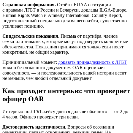
Страновая информация.
Отчёты EUAA о ситуации
с правами ЛГБТ в России и Беларуси, доклады ILGA-Europe,
Human Rights Watch и Amnesty International. Country Report,
подготовленный специально для вашего кейса, существенно
усиливает позицию.
Свидетельские показания.
Письма от партнёра, членов
семьи или знакомых, которые могут подтвердить конкретные
обстоятельства. Показания принимаются только если носят
конкретный, не общий характер.
Принципиальный момент:
доказать принадлежность к ЛГБТ
можно без «главного документа». OAR оценивает
совокупность — и последовательность вашей истории весит
не меньше, чем любой отдельный документ.
Как проходит интервью: что проверяет
офицер OAR
Интервью по ЛГБТ-кейсу длится дольше обычного — от 2 до
4 часов. Офицер проверяет три вещи.
Достоверность идентичности.
Вопросы об осознании
ориентации, первых отношениях, реакции семьи. Не