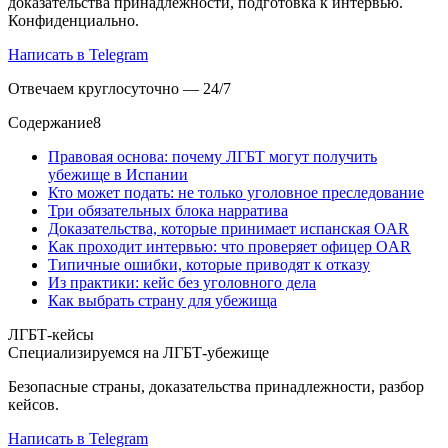
доказательства принадлежности, подготовка к интервью.
Конфиденциально.
Написать в Telegram
Отвечаем круглосуточно — 24/7
Содержание
8
Правовая основа: почему ЛГБТ могут получить
убежище в Испании
Кто может подать: не только уголовное преследование
Три обязательных блока нарратива
Доказательства, которые принимает испанская OAR
Как проходит интервью: что проверяет офицер OAR
Типичные ошибки, которые приводят к отказу
Из практики: кейс без уголовного дела
Как выбрать страну для убежища
ЛГБТ-кейсы
Специализируемся на ЛГБТ-убежище
Безопасные страны, доказательства принадлежности, разбор
кейсов.
Написать в Telegram