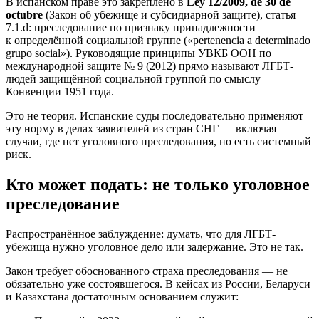
В испанском праве это закреплено в
Ley 12/2009, de 30 de
octubre
(Закон об убежище и субсидиарной защите), статья
7.1.d: преследование по признаку принадлежности
к определённой социальной группе («pertenencia a determinado
grupo social»). Руководящие принципы УВКБ ООН по
международной защите № 9 (2012) прямо называют ЛГБТ-
людей защищённой социальной группой по смыслу
Конвенции 1951 года.
Это не теория. Испанские суды последовательно применяют
эту норму в делах заявителей из стран СНГ — включая
случаи, где нет уголовного преследования, но есть системный
риск.
Кто может подать: не только уголовное
преследование
Распространённое заблуждение: думать, что для ЛГБТ-
убежища нужно уголовное дело или задержание. Это не так.
Закон требует обоснованного страха преследования — не
обязательно уже состоявшегося. В кейсах из России, Беларуси
и Казахстана достаточным основанием служит: