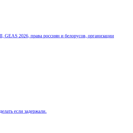
I, GEAS 2026, права россиян и белорусов, организации
елать если задержали.