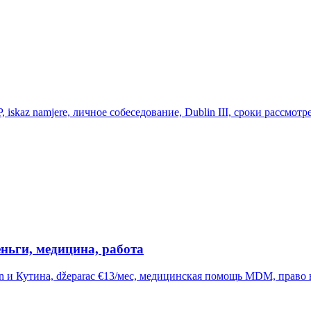
kaz namjere, личное собеседование, Dublin III, сроки рассмотре
ньги, медицина, работа
 и Кутина, džeparac €13/мес, медицинская помощь MDM, право на