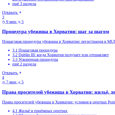
ещё 3 раздела
Открыть
3
9 мин
5
Процедура убежища в Хорватии: шаг за шагом
Пошаговая процедура убежища в Хорватии: регистрация в MUP, is
3.1 Пошаговая процедура
3.2 Dublin III: когда Хорватия получает или отправляет
3.3 Ускоренная процедура
ещё 2 раздела
Открыть
4
7 мин
5
Права просителей убежища в Хорватии: жильё, де
Права просителей убежища в Хорватии: условия в центрах Porin
4.1 Жильё в приёмных центрах