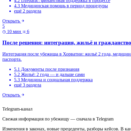
4.2 Džeparac: финансовая поддержка в процессе
4.3 Медицинская помощь в период процедуры
ещё 2 раздела
Открыть
5
10 мин
6
После решения: интеграция, жильё и гражданств
Интеграция после убежища в Хорватии: жильё 2 года, медицина 
паспорта.
5.1 Документы после признания
5.2 Жильё: 2 года — и дальше сами
5.3 Медицина и социальная поддержка
ещё 3 раздела
Открыть
Telegram-канал
Свежая информация по убежищу — сначала в Telegram
Изменения в законах, новые прецеденты, разборы кейсов. В кана