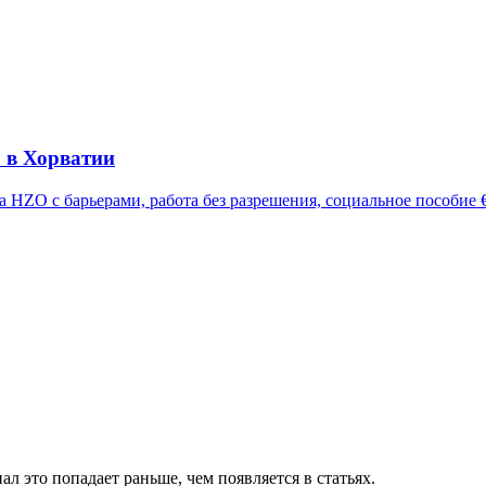
о в Хорватии
HZO с барьерами, работа без разрешения, социальное пособие €15
л это попадает раньше, чем появляется в статьях.