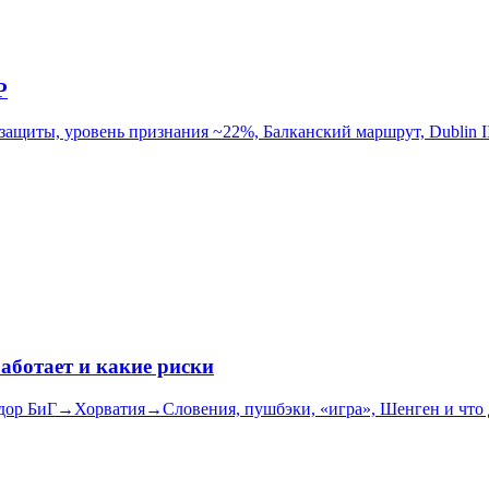
P
ащиты, уровень признания ~22%, Балканский маршрут, Dublin II
аботает и какие риски
идор БиГ→Хорватия→Словения, пушбэки, «игра», Шенген и что д