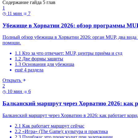
Содержание гайда
5 глав
1
11 мин
7
Убежище в Хорватии 2026: обзор программы MU
Полный обзор убежища в Хорватии 2026: орган MUP, два вида з
помощи.
1.1 Кто за что отвечает: MUP, центры приёма и суд
1.2 Две формы защиты
1.3 Основания для убежища
ещё 4 раздела
Открыть
2
10 мин
6
Балканский маршрут через Хорватию 2026: как р
Балканский маршрут через Хорватию в 2026: как работает кор
2.1 Как работает маршрут сейчас
2.2 «Игра» (The Game): культура и практика
2.3 Пушбэки: что происходит при задержании