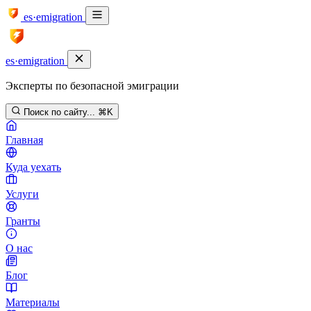
es·emigration
es·emigration
Эксперты по безопасной эмиграции
Поиск по сайту...
⌘K
Главная
Куда уехать
Услуги
Гранты
О нас
Блог
Материалы