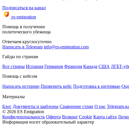
Подписаться на канал
es·emigration
Помощь в получении
политического убежища
Отвечаем круглосуточно
Написать в Telegram
info@es-emigration.com
Гайды по странам
Все страны
Испания
Германия
Франция
Канада
США
ЛГБТ-уб
Помощь с кейсом
Написать историю
Проверить кейс
Подготовка к интервью
Оце
Материалы
Блог
Документы и шаблоны
Сравнение стран
О нас
Telegram-к
© 2026 ES Emigration
Конфиденциальность
Оферта
Возврат
Cookie
Карта сайта
Личн
Информация носит образовательный характер