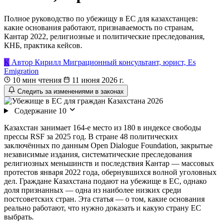
Полное руководство по убежищу в ЕС для казахстанцев:
какие основания работают, признаваемость по странам,
Кантар 2022, религиозные и политические преследования,
КНБ, практика кейсов.
К
Автор
Кирилл
Миграционный консультант, юрист, Es
Emigration
10 мин чтения
11 июня 2026 г.
Следить за изменениями в законах
Содержание
10
Казахстан занимает 164-е место из 180 в индексе свободы
прессы RSF за 2025 год. В стране 48 политических
заключённых по данным Open Dialogue Foundation, закрытые
независимые издания, систематические преследования
религиозных меньшинств и последствия Кантар — массовых
протестов января 2022 года, обернувшихся волной уголовных
дел. Граждане Казахстана подают на убежище в ЕС, однако
доля признанных — одна из наиболее низких среди
постсоветских стран. Эта статья — о том, какие основания
реально работают, что нужно доказать и какую страну ЕС
выбрать.