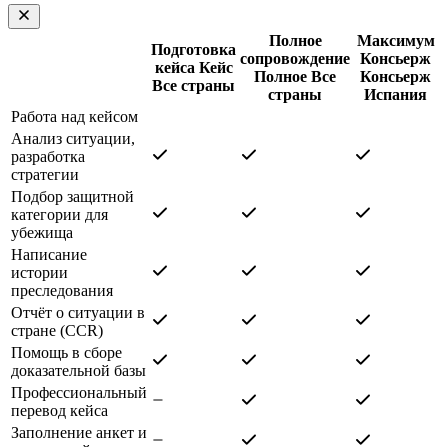
Полное
Максимум
Подготовка
сопровождение
Консьерж
кейса
Кейс
Полное
Все
Консьерж
Все страны
страны
Испания
Работа над кейсом
Анализ ситуации,
разработка
стратегии
Подбор защитной
категории для
убежища
Написание
истории
преследования
Отчёт о ситуации в
стране (CCR)
Помощь в сборе
доказательной базы
Профессиональный
перевод кейса
Заполнение анкет и