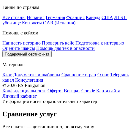
Гайды по странам
Все страны
Испания
Германия
Франция
Канада
США
ЛГБТ-
убежище
Контакты OAR (Испания)
Помощь с кейсом
Написать историю
Проверить кейс
Подготовка к интервью
Оценить шансы
Помощь для тех в опасности
Подарочный сертификат
Материалы
Блог
Документы и шаблоны
Сравнение стран
О нас
Telegram-
канал
Консультация
© 2026 ES Emigration
Конфиденциальность
Оферта
Возврат
Cookie
Карта сайта
Личный кабинет
Информация носит образовательный характер
Сравнение услуг
Все пакеты — дистанционно, по всему миру