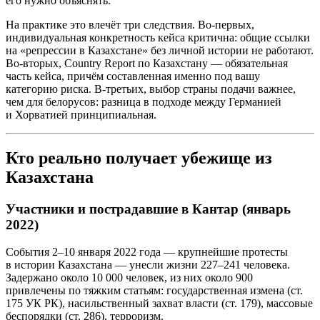
его нужно объяснять.
На практике это влечёт три следствия. Во-первых,
индивидуальная конкретность кейса критична: общие ссылки
на «репрессии в Казахстане» без личной истории не работают.
Во-вторых, Country Report по Казахстану — обязательная
часть кейса, причём составленная именно под вашу
категорию риска. В-третьих, выбор страны подачи важнее,
чем для белорусов: разница в подходе между Германией
и Хорватией принципиальная.
Кто реально получает убежище из
Казахстана
Участники и пострадавшие в Кантар (январь
2022)
События 2–10 января 2022 года — крупнейшие протесты
в истории Казахстана — унесли жизни 227–241 человека.
Задержано около 10 000 человек, из них около 900
привлечены по тяжким статьям: государственная измена (ст.
175 УК РК), насильственный захват власти (ст. 179), массовые
беспорядки (ст. 286), терроризм.