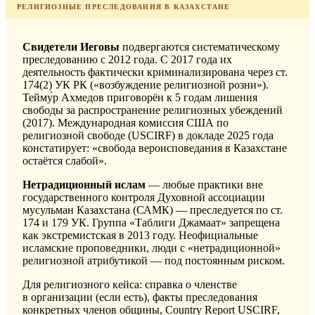
РЕЛИГИОЗНЫЕ ПРЕСЛЕДОВАНИЯ В КАЗАХСТАНЕ
Свидетели Иеговы
подвергаются систематическому
преследованию с 2012 года. С 2017 года их
деятельность фактически криминализирована через ст.
174(2) УК РК («возбуждение религиозной розни»).
Тейму́р Ахмедов приговорён к 5 годам лишения
свободы за распространение религиозных убеждений
(2017). Международная комиссия США по
религиозной свободе (USCIRF) в докладе 2025 года
констатирует: «свобода вероисповедания в Казахстане
остаётся слабой».
Нетрадиционный ислам
— любые практики вне
государственного контроля Духовной ассоциации
мусульман Казахстана (САМК) — преследуется по ст.
174 и 179 УК. Группа «Таблиги Джамаат» запрещена
как экстремистская в 2013 году. Неофициальные
исламские проповедники, люди с «нетрадиционной»
религиозной атрибутикой — под постоянным риском.
Для религиозного кейса: справка о членстве
в организации (если есть), факты преследования
конкретных членов общины, Country Report USCIRF,