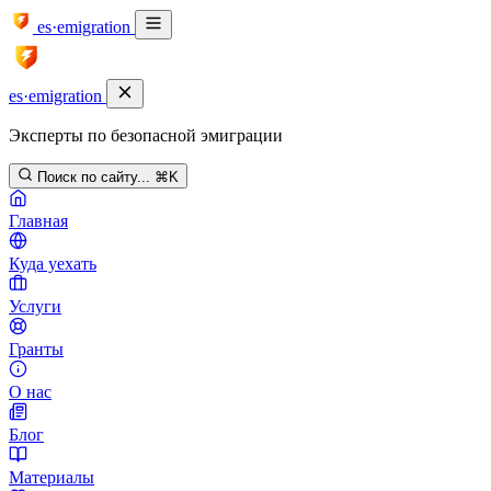
es·emigration
es·emigration
Эксперты по безопасной эмиграции
Поиск по сайту...
⌘K
Главная
Куда уехать
Услуги
Гранты
О нас
Блог
Материалы