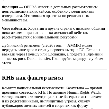
Франция
— OFPRA известна детальным рассмотрением
центральноазиатских кейсов, особенно с религиозным
измерением. Устоявшаяся практика по религиозным
меньшинствам.
Чего избегать
: Хорватия и другие страны с низкими общими
показателями признания — казахстанский кейс там
рассматривается с минимальными ресурсами.
Дублинский регламент (с 2026 года — AMMR) может
передать ваше дело в страну первого въезда в ЕС. Если вы
въехали через Польшу или Словакию, а подаёте в Германии
— высок риск Dublin-transfer. Планируйте маршрут с учётом
этого.
КНБ как фактор кейса
Комитет национальной безопасности Казахстана — прямой
преемник советского КГБ. По данным Human Rights Watch,
методы включают: «неофициальные беседы» с активистами
и их родственниками, имплицитные угрозы, слежку,
публикацию личных записей в соцсетях как форму