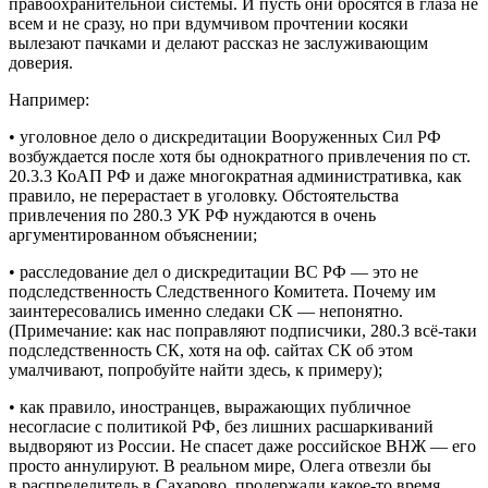
правоохранительной системы. И пусть они бросятся в глаза не
всем и не сразу, но при вдумчивом прочтении косяки
вылезают пачками и делают рассказ не заслуживающим
доверия.
Например:
• уголовное дело о дискредитации Вооруженных Сил РФ
возбуждается после хотя бы однократного привлечения по ст.
20.3.3 КоАП РФ и даже многократная административка, как
правило, не перерастает в уголовку. Обстоятельства
привлечения по 280.3 УК РФ нуждаются в очень
аргументированном объяснении;
• расследование дел о дискредитации ВС РФ — это не
подследственность Следственного Комитета. Почему им
заинтересовались именно следаки СК — непонятно.
(Примечание: как нас поправляют подписчики, 280.3 всё-таки
подследственность СК, хотя на оф. сайтах СК об этом
умалчивают, попробуйте найти здесь, к примеру);
• как правило, иностранцев, выражающих публичное
несогласие с политикой РФ, без лишних расшаркиваний
выдворяют из России. Не спасет даже российское ВНЖ — его
просто аннулируют. В реальном мире, Олега отвезли бы
в распределитель в Сахарово, продержали какое-то время