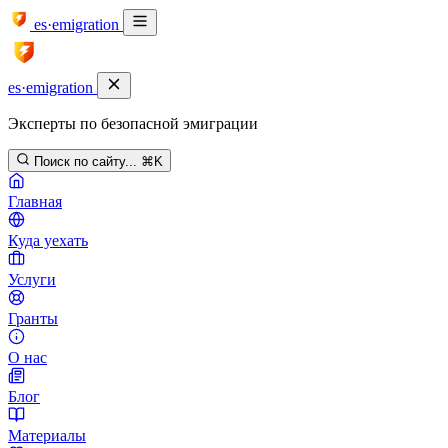
es·emigration
es·emigration
Эксперты по безопасной эмиграции
Поиск по сайту...
⌘K
Главная
Куда уехать
Услуги
Гранты
О нас
Блог
Материалы