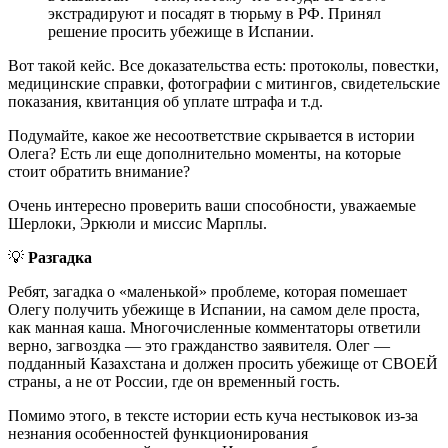
экстрадируют и посадят в тюрьму в РФ. Принял
решение просить убежище в Испании.
Вот такой кейс. Все доказательства есть: протоколы, повестки,
медицинские справки, фотографии с митингов, свидетельские
показания, квитанция об уплате штрафа и т.д.
Подумайте, какое же несоответствие скрывается в истории
Олега? Есть ли еще дополнительно моменты, на которые
стоит обратить внимание?
Очень интересно проверить ваши способности, уважаемые
Шерлоки, Эркюли и миссис Марплы.
💡
Разгадка
Ребят, загадка о «маленькой» проблеме, которая помешает
Олегу получить убежище в Испании, на самом деле проста,
как манная каша. Многочисленные комментаторы ответили
верно, загвоздка — это гражданство заявителя. Олег —
подданный Казахстана и должен просить убежище от СВОЕЙ
страны, а не от России, где он временный гость.
Помимо этого, в тексте истории есть куча нестыковок из-за
незнания особенностей функционирования