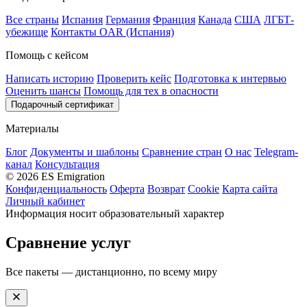
Все страны
Испания
Германия
Франция
Канада
США
ЛГБТ-
убежище
Контакты OAR (Испания)
Помощь с кейсом
Написать историю
Проверить кейс
Подготовка к интервью
Оценить шансы
Помощь для тех в опасности
Подарочный сертификат
Материалы
Блог
Документы и шаблоны
Сравнение стран
О нас
Telegram-
канал
Консультация
© 2026 ES Emigration
Конфиденциальность
Оферта
Возврат
Cookie
Карта сайта
Личный кабинет
Информация носит образовательный характер
Сравнение услуг
Все пакеты — дистанционно, по всему миру