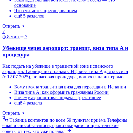
основание
Что считается преследованием
ещё 5 разделов
Открыть
7
8 мин
7
Убежище через аэропорт: транзит, виза типа A и
процедура
Как подать на убежище в транзитной зоне испанского
аэропорта. Таблица по странам СНГ, виза типа A для россиян
(с 12.07.2025), пошаговая процедура, вопросы на интервью.
Кому нужна транзитная виза для пересадки в Испании
Виза типа A: как оформить гражданам России
Почему аэропортовая подача эффективнее
ещё 4 раздела
Открыть
Таблица контактов по всем 59 пунктам приёма
Телефоны,
email и способы записи, сроки ожидания и практические
советы от тех, кто уже подавал