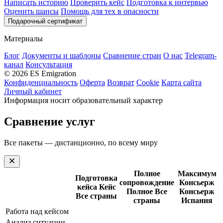
Написать историю
Проверить кейс
Подготовка к интервью
Оценить шансы
Помощь для тех в опасности
Подарочный сертификат
Материалы
Блог
Документы и шаблоны
Сравнение стран
О нас
Telegram-
канал
Консультация
© 2026 ES Emigration
Конфиденциальность
Оферта
Возврат
Cookie
Карта сайта
Личный кабинет
Информация носит образовательный характер
Сравнение услуг
Все пакеты — дистанционно, по всему миру
Полное
Максимум
Подготовка
сопровождение
Консьерж
кейса
Кейс
Полное
Все
Консьерж
Все страны
страны
Испания
Работа над кейсом
Анализ ситуации,