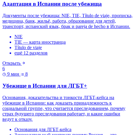
Адаптация в Испании после убежища
Документы после убежища: NIE, TIE, Título de viaje, прописка,
медицина, банк, жильё, работа, образование для детей,
транспорт, испанский язык, брак и pareja de hecho в Испании.
NIE
TIE — карта иностранца
Título de viaje
ещё 12 разделов
Открыть
6
9 мин
8
Убежище в Испании для ЛГБТ+
Основания, доказательства и тонкости ЛГБТ-кейса на
убежище в Испании: как доказать принадлежность к
социальной группе, что считается преследованием, почему
страх будущего преследования работает, и какие ошибки
ведут к отказу.
Основания для ЛГБТ-кейса
Законодательный контекст: почему Россия — это