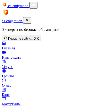
es·emigration
es·emigration
Эксперты по безопасной эмиграции
Поиск по сайту...
⌘K
Главная
Куда уехать
Услуги
Гранты
О нас
Блог
Материалы