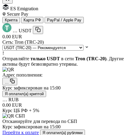
ES Emigration
Secure Pay
Крипта
Карта РФ
PayPal / Apple Pay
…
USDT
0.00 EUR
Сеть:
Tron (TRC-20)
!
Отправляйте
только USDT
в сети
Tron (TRC-20)
. Другие
активы будут безвозвратно утеряны.
Адрес пополнения:
…
Курс зафиксирован на
15:00
Я оплатил(а) криптой
…
RUB
0.00 EUR
Курс ЦБ РФ + 5%
Отсканируйте для перевода по СБП
Курс зафиксирован на
15:00
Перейти к оплате
Я оплатил(а) рублями