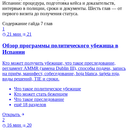
Испании: процедура, подготовка кейса и доказательств,
интервью в полиции, сроки и документы. Шесть глав — от
первого визита до получения статуса.
Содержание гайда
7 глав
1
21 мин
21
Обзор программы политического убежища в
Испании
Кто может получить убежище, что такое преследование,
регламент AMMR (замена Dublin III), способы подачи, запись
на приём, манифест, собеседование, hoja blanca, tarjeta roja,
виды решений, TIE и сроки.
Что такое политическое убежище
Кто может стать беженцем
Что такое преследование
ещё 18 разделов
Открыть
2
16 мин
20