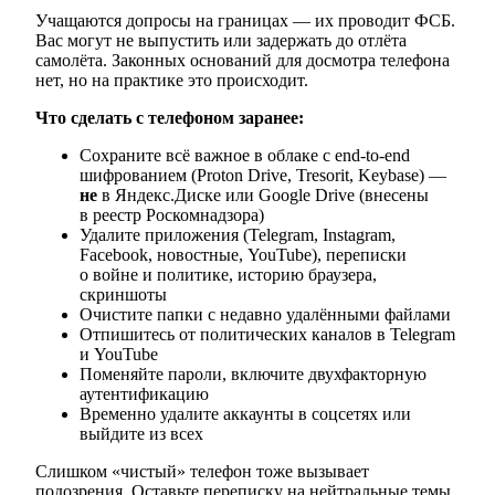
Учащаются допросы на границах — их проводит ФСБ.
Вас могут не выпустить или задержать до отлёта
самолёта. Законных оснований для досмотра телефона
нет, но на практике это происходит.
Что сделать с телефоном заранее:
Сохраните всё важное в облаке с end-to-end
шифрованием (Proton Drive, Tresorit, Keybase) —
не
в Яндекс.Диске или Google Drive (внесены
в реестр Роскомнадзора)
Удалите приложения (Telegram, Instagram,
Facebook, новостные, YouTube), переписки
о войне и политике, историю браузера,
скриншоты
Очистите папки с недавно удалёнными файлами
Отпишитесь от политических каналов в Telegram
и YouTube
Поменяйте пароли, включите двухфакторную
аутентификацию
Временно удалите аккаунты в соцсетях или
выйдите из всех
Слишком «чистый» телефон тоже вызывает
подозрения. Оставьте переписку на нейтральные темы,