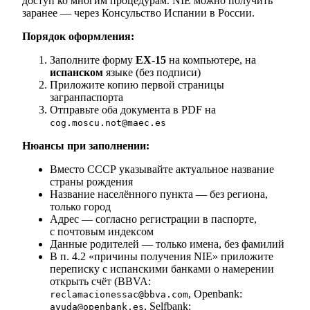
доступ ко многим процедурам. NIE можно получить
заранее — через Консульство Испании в России.
Порядок оформления:
Заполните форму
EX-15
на компьютере, на
испанском
языке (без подписи)
Приложите копию первой страницы
загранпаспорта
Отправьте оба документа в PDF на
cog.moscu.not@maec.es
Нюансы при заполнении:
Вместо СССР указывайте актуальное название
страны рождения
Название населённого пункта — без региона,
только город
Адрес — согласно регистрации в паспорте,
с почтовым индексом
Данные родителей — только имена, без фамилий
В п. 4.2 «причины получения NIE» приложите
переписку с испанскими банками о намерении
открыть счёт (BBVA:
, Openbank:
reclamacionessac@bbva.com
, Selfbank:
ayuda@openbank.es