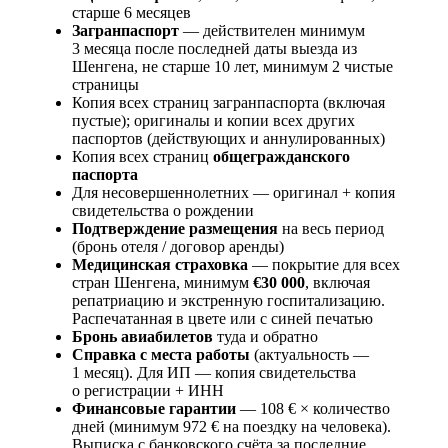
старше 6 месяцев
Загранпаспорт
— действителен минимум
3 месяца после последней даты выезда из
Шенгена, не старше 10 лет, минимум 2 чистые
страницы
Копия всех страниц загранпаспорта (включая
пустые); оригиналы и копии всех других
паспортов (действующих и аннулированных)
Копия всех страниц
общегражданского
паспорта
Для несовершеннолетних — оригинал + копия
свидетельства о рождении
Подтверждение размещения
на весь период
(бронь отеля / договор аренды)
Медицинская страховка
— покрытие для всех
стран Шенгена, минимум
€30 000
, включая
репатриацию и экстренную госпитализацию.
Распечатанная в цвете или с синей печатью
Бронь авиабилетов
туда и обратно
Справка с места работы
(актуальность —
1 месяц). Для ИП — копия свидетельства
о регистрации + ИНН
Финансовые гарантии
— 108 € × количество
дней (минимум 972 € на поездку на человека).
Выписка с банковского счёта за последние