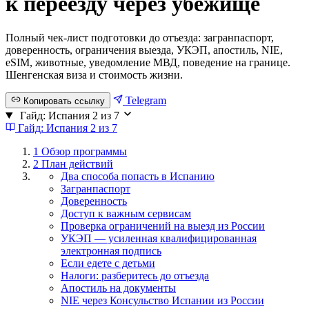
к переезду через убежище
Полный чек-лист подготовки до отъезда: загранпаспорт,
доверенность, ограничения выезда, УКЭП, апостиль, NIE,
eSIM, животные, уведомление МВД, поведение на границе.
Шенгенская виза и стоимость жизни.
Telegram
Копировать ссылку
Гайд: Испания
2 из 7
Гайд: Испания
2 из 7
1
Обзор программы
2
План действий
Два способа попасть в Испанию
Загранпаспорт
Доверенность
Доступ к важным сервисам
Проверка ограничений на выезд из России
УКЭП — усиленная квалифицированная
электронная подпись
Если едете с детьми
Налоги: разберитесь до отъезда
Апостиль на документы
NIE через Консульство Испании из России