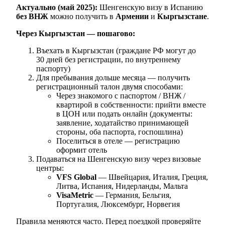
Актуально (май 2025):
Шенгенскую визу в Испанию
без ВНЖ
можно получить в
Армении
и
Кыргызстане
.
Через Кыргызстан — пошагово:
Въехать в Кыргызстан (граждане РФ могут до
30 дней без регистрации, по внутреннему
паспорту)
Для пребывания дольше месяца — получить
регистрационный талон двумя способами:
Через знакомого с паспортом / ВНЖ /
квартирой в собственности: прийти вместе
в ЦОН или подать онлайн (документы:
заявление, ходатайство принимающей
стороны, оба паспорта, госпошлина)
Поселиться в отеле — регистрацию
оформит отель
Подаваться на Шенгенскую визу через визовые
центры:
VFS Global
— Швейцария, Италия, Греция,
Литва, Испания, Нидерланды, Мальта
VisaMetric
— Германия, Бельгия,
Португалия, Люксембург, Норвегия
Правила меняются часто. Перед поездкой проверяйте