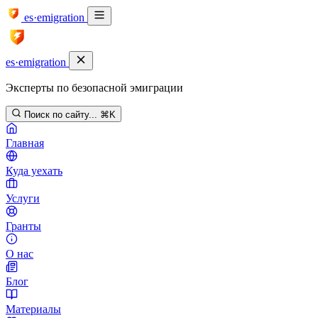
es·emigration
es·emigration
Эксперты по безопасной эмиграции
Поиск по сайту...
⌘K
Главная
Куда уехать
Услуги
Гранты
О нас
Блог
Материалы