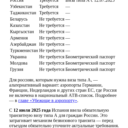
Россия
Требуется
Виза типа A с 12.07.2025
Узбекистан
Требуется
—
Таджикистан
Требуется
—
Беларусь
Не требуется
—
Казахстан
Не требуется
—
Кыргызстан
Не требуется
—
Армения
Не требуется
—
Азербайджан
Не требуется
—
Туркменистан
Не требуется
—
Украина
Не требуется
Биометрический паспорт
Молдова
Не требуется
Биометрический паспорт
Грузия
Не требуется
Биометрический паспорт
Для россиян, которым нужна виза типа A, —
альтернативный вариант: аэропорты Германии,
Франции, Нидерландов и других стран ЕС, где Россия
не включена в национальный АТВ-список. Подробнее
— в
главе «Убежище в аэропорту»
.
С
12 июля 2025 года
Испания ввела обязательную
транзитную визу типа A для граждан России. Это
затрагивает механизм безвизового транзита — перед
отъездом обязательно уточните актуальные требования.