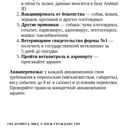
в область холки, данные вносятся в базу Animal-
ID
Вакцинировать от бешенства
— собак, кошек,
хорьков, кроликов и других плотоядных
Другие прививки
— собаки: чума плотоядных,
гепатит, парвовирус, аденовирус, лептоспироз;
кошки: панлейкопения
Ветеринарное свидетельство формы №1
—
получить в государственной ветклинике за
5 дней до поездки
Пройти ветконтроль в аэропорту
—
приезжайте заранее
Авиаперевозка:
у каждой авиакомпании свои
требования к переноскам (мягкая/жёсткая, габариты),
весу (обычно до 8 кг в салоне) и условиям перевозки.
Проверяйте правила конкретной авиакомпании
заранее.
УВЕДОМИТЬ МВД О ВНЖ/ГРАЖДАНСТВЕ