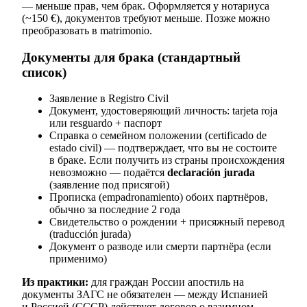
— меньше прав, чем брак. Оформляется у нотариуса
(~150 €), документов требуют меньше. Позже можно
преобразовать в matrimonio.
Документы для брака (стандартный
список)
Заявление в Registro Civil
Документ, удостоверяющий личность: tarjeta roja
или resguardo + паспорт
Справка о семейном положении (certificado de
estado civil) — подтверждает, что вы не состоите
в браке. Если получить из страны происхождения
невозможно — подаётся
declaración jurada
(заявление под присягой)
Прописка (empadronamiento) обоих партнёров,
обычно за последние 2 года
Свидетельство о рождении + присяжный перевод
(traducción jurada)
Документ о разводе или смерти партнёра (если
применимо)
Из практики:
для граждан России апостиль на
документы ЗАГС не обязателен — между Испанией
и Россией (СССР) действует договор о взаимном