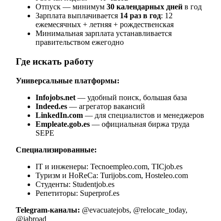
Отпуск — минимум
30 календарных дней
в год
Зарплата выплачивается
14 раз в год
: 12
ежемесячных + летняя + рождественская
Минимальная зарплата устанавливается
правительством ежегодно
Где искать работу
Универсальные платформы:
Infojobs.net
— удобный поиск, большая база
Indeed.es
— агрегатор вакансий
LinkedIn.com
— для специалистов и менеджеров
Empleate.gob.es
— официальная биржа труда
SEPE
Специализированные:
IT и инженеры: Tecnoempleo.com, TICjob.es
Туризм и HoReCa: Turijobs.com, Hosteleo.com
Студенты: Studentjob.es
Репетиторы: Superprof.es
Telegram-каналы:
@evacuatejobs, @relocate_today,
@jabroad