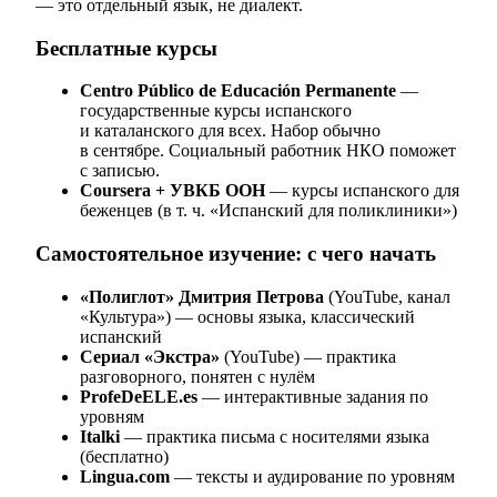
— это отдельный язык, не диалект.
Бесплатные курсы
Centro Público de Educación Permanente
—
государственные курсы испанского
и каталанского для всех. Набор обычно
в сентябре. Социальный работник НКО поможет
с записью.
Coursera + УВКБ ООН
— курсы испанского для
беженцев (в т. ч. «Испанский для поликлиники»)
Самостоятельное изучение: с чего начать
«Полиглот» Дмитрия Петрова
(YouTube, канал
«Культура») — основы языка, классический
испанский
Сериал «Экстра»
(YouTube) — практика
разговорного, понятен с нулём
ProfeDeELE.es
— интерактивные задания по
уровням
Italki
— практика письма с носителями языка
(бесплатно)
Lingua.com
— тексты и аудирование по уровням