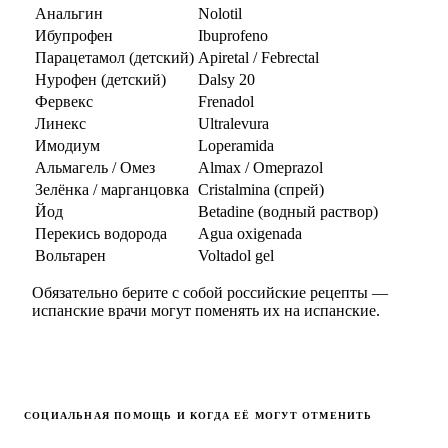
Анальгин
Nolotil
Ибупрофен
Ibuprofeno
Парацетамол (детский)
Apiretal / Febrectal
Нурофен (детский)
Dalsy 20
Фервекс
Frenadol
Линекс
Ultralevura
Имодиум
Loperamida
Альмагель / Омез
Almax / Omeprazol
Зелёнка / марганцовка
Cristalmina (спрей)
Йод
Betadine (водный раствор)
Перекись водорода
Agua oxigenada
Вольтарен
Voltadol gel
Обязательно берите с собой российские рецепты —
испанские врачи могут поменять их на испанские.
СОЦИАЛЬНАЯ ПОМОЩЬ И КОГДА ЕЁ МОГУТ ОТМЕНИТЬ