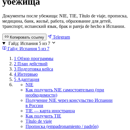
убежища
Документы после убежища: NIE, TIE, Título de viaje, прописка,
медицина, банк, жильё, работа, образование для детей,
транспорт, испанский язык, брак и pareja de hecho в Испании.
Telegram
Копировать ссылку
Гайд: Испания
5 из 7
Гайд: Испания
5 из 7
1
Обзор программы
2
План действий
3
Подготовка кейса
4
Интервью
5
Адаптация
NIE
Как получить NIE самостоятельно (при
необходимости)
Получение NIE через консульство Испании
в России
TIE — карта иностранца
Как получить TIE
Título de viaje
Прописка (empadronamiento / padrón)