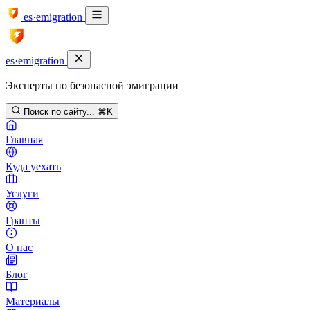
es·emigration
es·emigration
Эксперты по безопасной эмиграции
Поиск по сайту...
⌘K
Главная
Куда уехать
Услуги
Гранты
О нас
Блог
Материалы