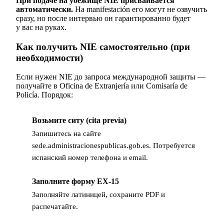
При подаче на убежище NIE присваивается
автоматически.
На manifestación его могут не озвучить
сразу, но после интервью он гарантированно будет
у вас на руках.
Как получить NIE самостоятельно (при
необходимости)
Если нужен NIE до запроса международной защиты —
получайте в Oficina de Extranjería или Comisaría de
Policía. Порядок:
Возьмите ситу (cita previa)
1
Запишитесь на сайте
sede.administracionespublicas.gob.es. Потребуется
испанский номер телефона и email.
Заполните форму EX-15
2
Заполняйте латиницей, сохраните PDF и
распечатайте.