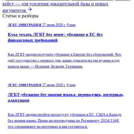
кейсу — для усиления доказательной базы и новых
аргументов
Статьи и разборы
27 июня 2026 г.
9 мин
ЛГБТ-ЭМИГРАЦИЯ
Куда уехать ЛГБТ без денег: убежище в ЕС без
финансовых требований
Как ЛГБТ-людям получить убежище в Европе без сбережений. Что
даёт государство с первого дня, какие доказательства нужны и где
шансы выше — Испания, Бельгия, Германия.
27 июня 2026 г.
8 мин
ЛГБТ-ЭМИГРАЦИЯ
ЛГБТ-убежище без знания языка: переводчик, интервью,
адаптация
Как ЛГБТ-людям пройти процедуру убежища в ЕС, США и Канаде
без знания языка. Права на переводчика по Регламенту 2024/1348,
что спрашивают на интервью и как готовиться.