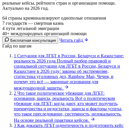
реальные кейсы, рейтинги стран и организации помощи.
Актуально на
2026
год.
64
страны криминализируют однополые отношения
7
государств — смертная казнь
4
пути легальной эмиграции
40+
международных организаций помощи
Читать гайд
Бесплатная консультация
Гайд по шагам
1
Ситуация для ЛГБТ в России, Беларуси и Казахстане:
реальность 2026 года
Полный разбор правовой и
социальной ситуации для ЛГБТ в России, Беларуси и
Казахстане в 2026 году: законы об экстремизме,
статистика уголовных дел, Rainbow Map, Чечня, и
почему это всё — законные основания для
международной защиты.
2
Что такое политическое убежище для ЛГБТ:
основания, шансы, реальность
Всё о политическом
убежище для ЛГБТ: когда дают, кто может получить,
преимущества и недостатки, шансы и факторы успеха,
что такое преследование, системность, нелокальность.
На основе реальной практики кейсов.
3
Как доказать ЛГБТ-идентичность и подготовить кейс