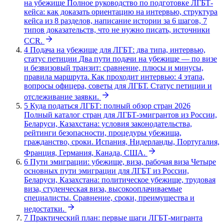
на убежище
Полное руководство по подготовке ЛГБТ-
кейса: как доказать ориентацию на интервью, структура
кейса из 8 разделов, написание истории за 6 шагов, 7
типов доказательств, что не нужно писать, источники
CCR.
4
Подача на убежище для ЛГБТ: два типа, интервью,
статус петиции
Два пути подачи на убежище — по визе
и безвизовый транзит: сравнение, плюсы и минусы,
правила маршрута. Как проходит интервью: 4 этапа,
вопросы офицера, советы для ЛГБТ. Статус петиции и
отслеживание заявки.
5
Куда податься ЛГБТ: полный обзор стран 2026
Полный каталог стран для ЛГБТ-эмигрантов из России,
Беларуси, Казахстана: условия законодательства,
рейтинги безопасности, процедуры убежища,
гражданство, сроки. Испания, Нидерланды, Португалия,
Франция, Германия, Канада, США.
6
Пути эмиграции: убежище, виза, рабочая виза
Четыре
основных пути эмиграции для ЛГБТ из России,
Беларуси, Казахстана: политическое убежище, трудовая
виза, студенческая виза, высокооплачиваемые
специалисты. Сравнение, сроки, преимущества и
недостатки.
7
Практический план: первые шаги ЛГБТ-мигранта