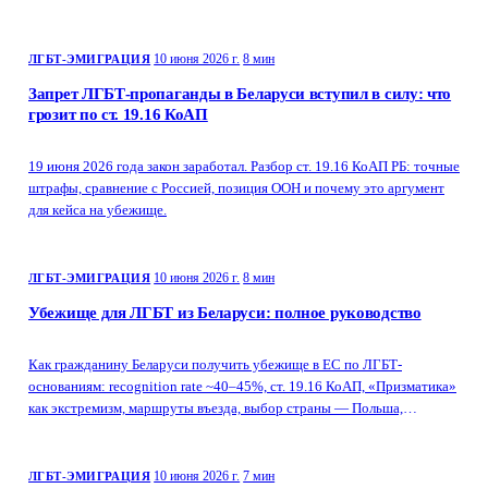
10 июня 2026 г.
8 мин
ЛГБТ-ЭМИГРАЦИЯ
Запрет ЛГБТ-пропаганды в Беларуси вступил в силу: что
грозит по ст. 19.16 КоАП
19 июня 2026 года закон заработал. Разбор ст. 19.16 КоАП РБ: точные
штрафы, сравнение с Россией, позиция ООН и почему это аргумент
для кейса на убежище.
10 июня 2026 г.
8 мин
ЛГБТ-ЭМИГРАЦИЯ
Убежище для ЛГБТ из Беларуси: полное руководство
Как гражданину Беларуси получить убежище в ЕС по ЛГБТ-
основаниям: recognition rate ~40–45%, ст. 19.16 КоАП, «Призматика»
как экстремизм, маршруты въезда, выбор страны — Польша,
Испания, Бельгия.
10 июня 2026 г.
7 мин
ЛГБТ-ЭМИГРАЦИЯ