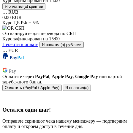
Курс зафиксирован на
15:00
Я оплатил(а) криптой
…
RUB
0.00 EUR
Курс ЦБ РФ + 5%
Отсканируйте для перевода по СБП
Курс зафиксирован на
15:00
Перейти к оплате
Я оплатил(а) рублями
…
EUR
Pay
Pal
Pay
Pay
Оплатите через
PayPal
,
Apple Pay
,
Google Pay
или картой
зарубежного банка.
Оплатить (PayPal / Apple Pay)
Я оплатил(а)
Остался один шаг!
Отправьте скриншот чека нашему менеджеру — подтвердим
оплату и откроем доступ в течение дня.