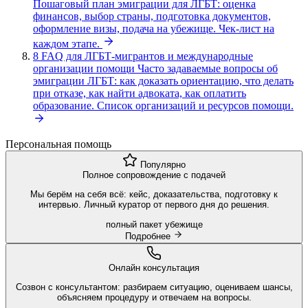
Пошаговый план эмиграции для ЛГБТ: оценка
финансов, выбор страны, подготовка документов,
оформление визы, подача на убежище. Чек-лист на
каждом этапе.
8
FAQ для ЛГБТ-мигрантов и международные
организации помощи
Часто задаваемые вопросы об
эмиграции ЛГБТ: как доказать ориентацию, что делать
при отказе, как найти адвоката, как оплатить
образование. Список организаций и ресурсов помощи.
Персональная помощь
Популярно
Полное сопровождение с подачей
Мы берём на себя всё: кейс, доказательства, подготовку к
интервью. Личный куратор от первого дня до решения.
полный пакет
убежище
Подробнее
Онлайн консультация
Созвон с консультантом: разбираем ситуацию, оцениваем шансы,
объясняем процедуру и отвечаем на вопросы.