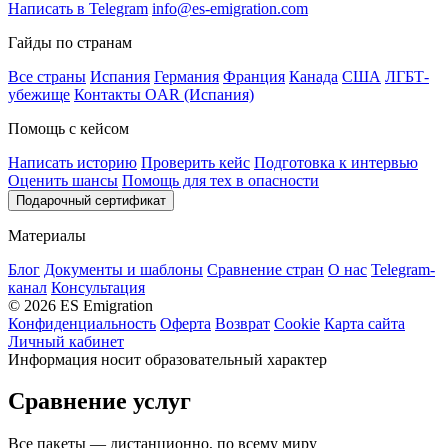
Написать в Telegram
info@es-emigration.com
Гайды по странам
Все страны
Испания
Германия
Франция
Канада
США
ЛГБТ-
убежище
Контакты OAR (Испания)
Помощь с кейсом
Написать историю
Проверить кейс
Подготовка к интервью
Оценить шансы
Помощь для тех в опасности
Подарочный сертификат
Материалы
Блог
Документы и шаблоны
Сравнение стран
О нас
Telegram-
канал
Консультация
© 2026 ES Emigration
Конфиденциальность
Оферта
Возврат
Cookie
Карта сайта
Личный кабинет
Информация носит образовательный характер
Сравнение услуг
Все пакеты — дистанционно, по всему миру