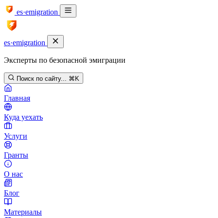
es·emigration
es·emigration
Эксперты по безопасной эмиграции
Поиск по сайту...
⌘K
Главная
Куда уехать
Услуги
Гранты
О нас
Блог
Материалы