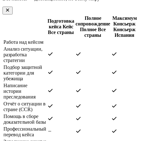
Полное
Максимум
Подготовка
сопровождение
Консьерж
кейса
Кейс
Полное
Все
Консьерж
Все страны
страны
Испания
Работа над кейсом
Анализ ситуации,
разработка
стратегии
Подбор защитной
категории для
убежища
Написание
истории
преследования
Отчёт о ситуации в
стране (CCR)
Помощь в сборе
доказательной базы
Профессиональный
перевод кейса