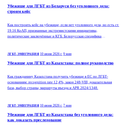
Убежище для ЛГБТ из Беларуси без уголовного дела:
строим кейс
Как построить кейс на убежище, если нет уголовного дела, но есть ст.
19.16 КоАП, признанные экстремистскими инициативы,
политические заключённые и КГБ. Белорусская специфика
доказательной базы.
10 июня 2026 г.
9 мин
ЛГБТ-ЭМИГРАЦИЯ
Убежище для ЛГБТ из Казахстана: полное руководство
Как гражданину Казахстана получить убежище в ЕС по ЛГБТ-
основаниям: recognition rate 12,4%, закон 248-VIII, доказательная
база, выбор страны, маршруты въезда и APR 2024/1348.
10 июня 2026 г.
7 мин
ЛГБТ-ЭМИГРАЦИЯ
Убежище для ЛГБТ из Казахстана без уголовного дела:
как доказать преследование