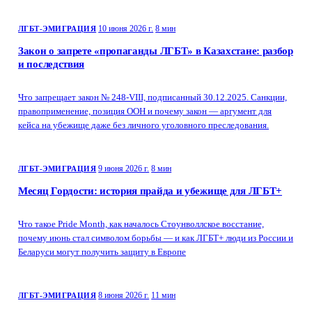
10 июня 2026 г.
8 мин
ЛГБТ-ЭМИГРАЦИЯ
Закон о запрете «пропаганды ЛГБТ» в Казахстане: разбор
и последствия
Что запрещает закон № 248-VIII, подписанный 30.12.2025. Санкции,
правоприменение, позиция ООН и почему закон — аргумент для
кейса на убежище даже без личного уголовного преследования.
9 июня 2026 г.
8 мин
ЛГБТ-ЭМИГРАЦИЯ
Месяц Гордости: история прайда и убежище для ЛГБТ+
Что такое Pride Month, как началось Стоунволлское восстание,
почему июнь стал символом борьбы — и как ЛГБТ+ люди из России и
Беларуси могут получить защиту в Европе
8 июня 2026 г.
11 мин
ЛГБТ-ЭМИГРАЦИЯ