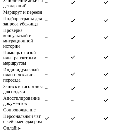
Заполнение анкет и
деклараций
Маршрут и переезд
Подбор страны для
запроса убежища
Проверка
консульской и
миграционной
истории
Помощь с визой
или транзитным
маршрутом
Индивидуальный
план и чек-лист
переезда
Запись в госорганы
для подачи
Апостилирование
документов
Сопровождение
Персональный чат
с кейс-менеджером
Онлайн-