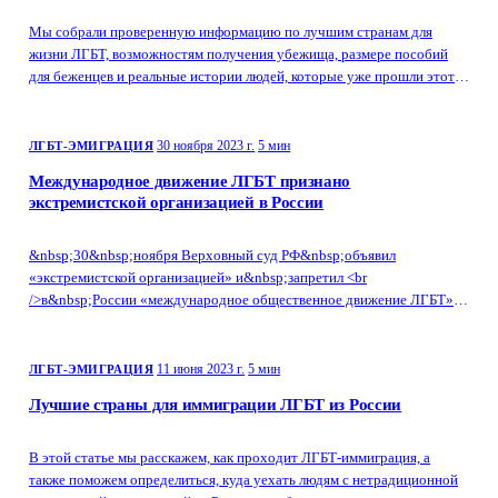
Мы собрали проверенную информацию по лучшим странам для
жизни ЛГБТ, возможностям получения убежища, размере пособий
для беженцев и реальные истории людей, которые уже прошли этот
путь.
30 ноября 2023 г.
5 мин
ЛГБТ-ЭМИГРАЦИЯ
Международное движение ЛГБТ признано
экстремистской организацией в России
&nbsp;30&nbsp;ноября Верховный суд РФ&nbsp;объявил
«экстремистской организацией» и&nbsp;запретил <br
/>в&nbsp;России «международное общественное движение ЛГБТ».
Рассказываем чем грозит новый закон для ЛГБТ лиц и как себя
защитить
11 июня 2023 г.
5 мин
ЛГБТ-ЭМИГРАЦИЯ
Лучшие страны для иммиграции ЛГБТ из России
В этой статье мы расскажем, как проходит ЛГБТ-иммиграция, а
также поможем определиться, куда уехать людям с нетрадиционной