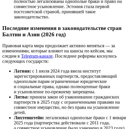
полностью легализованы однополые браки и право на
совместное усыновление. Эстония стала первой
постсоветской страной, принявшей такое
законодательство.
Последние изменения в законодательстве стран
Балтии и Азии (2026 год)
Правовая карта мира продолжает активно меняться — за
изменениями, которые влияют на шансы по кейсам, мы
следим в
Telegram-канале
. Последние реформы коснулись
следующих государств:
Латвия:
с 1 июля 2024 года ввела институт
зарегистрированных партнерств, предоставляющий
однополым парам ограниченные юридические
и социальные права, однако полноценные браки
и усыновление по-прежнему запрещены.
Литва:
приняла закон об узаконивании гражданских
партнерств в 2025 году с ограниченными правами на
совместное имущество, но без права на усыновление
детей.
Лихтенштейн:
легализовал однополые браки с 1 января
2025 года (партнерства действовали с 2011 года,
а совместное усыновление было узаконено в 2023 году).