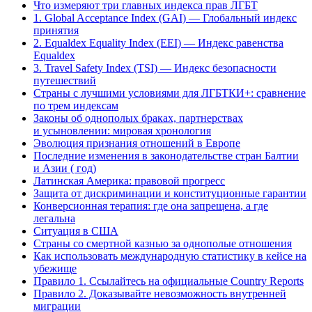
Что измеряют три главных индекса прав ЛГБТ
1. Global Acceptance Index (GAI) — Глобальный индекс
принятия
2. Equaldex Equality Index (EEI) — Индекс равенства
Equaldex
3. Travel Safety Index (TSI) — Индекс безопасности
путешествий
Страны с лучшими условиями для ЛГБТКИ+: сравнение
по трем индексам
Законы об однополых браках, партнерствах
и усыновлении: мировая хронология
Эволюция признания отношений в Европе
Последние изменения в законодательстве стран Балтии
и Азии ( год)
Латинская Америка: правовой прогресс
Защита от дискриминации и конституционные гарантии
Конверсионная терапия: где она запрещена, а где
легальна
Ситуация в США
Страны со смертной казнью за однополые отношения
Как использовать международную статистику в кейсе на
убежище
Правило 1. Ссылайтесь на официальные Country Reports
Правило 2. Доказывайте невозможность внутренней
миграции