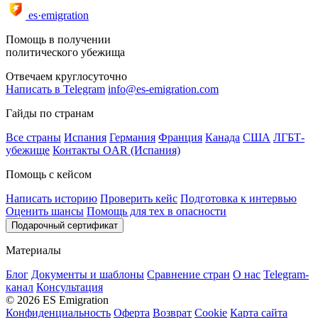
es·emigration
Помощь в получении
политического убежища
Отвечаем круглосуточно
Написать в Telegram
info@es-emigration.com
Гайды по странам
Все страны
Испания
Германия
Франция
Канада
США
ЛГБТ-
убежище
Контакты OAR (Испания)
Помощь с кейсом
Написать историю
Проверить кейс
Подготовка к интервью
Оценить шансы
Помощь для тех в опасности
Подарочный сертификат
Материалы
Блог
Документы и шаблоны
Сравнение стран
О нас
Telegram-
канал
Консультация
© 2026 ES Emigration
Конфиденциальность
Оферта
Возврат
Cookie
Карта сайта