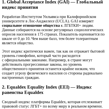
1. Global Acceptance Index (GAI) — Глобальный
индекс принятия
Разработан Институтом Уильямса при Калифорнийском
университете в Лос-Анджелесе (UCLA). GAI измеряет
социальное отношение общества
к ЛГБТКИ+ людям.
Данные собираются на основе регулярных социологических
опросов населения в 175 странах. Показатель оценивается по
шкале от 0 до 10. Чем выше балл, тем более толерантным
является общество.
Этот индекс критически важен, так как он отражает бытовой
уровень гомофобии, который часто расходится
с официальными законами. Например, в стране могут
действовать прогрессивные законы, но уровень
общественного принятия останется крайне низким, что
создает угрозу физического насилия со стороны радикально
настроенных граждан.
2. Equaldex Equality Index (EEI) — Индекс
равенства Equaldex
Сводный индекс платформы Equaldex, которая отслеживает
правовой статус ЛГБТ+ по всему миру в реальном времени.