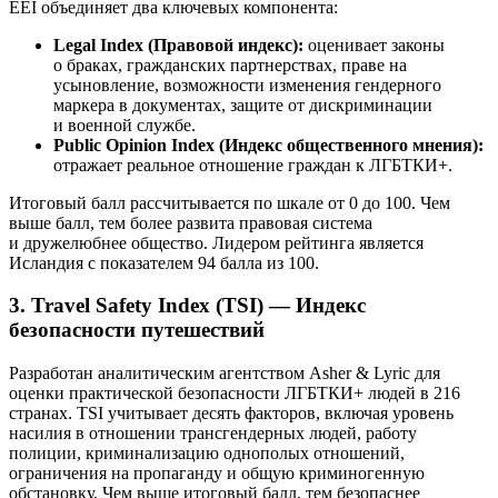
EEI объединяет два ключевых компонента:
Legal Index (Правовой индекс):
оценивает законы
о браках, гражданских партнерствах, праве на
усыновление, возможности изменения гендерного
маркера в документах, защите от дискриминации
и военной службе.
Public Opinion Index (Индекс общественного мнения):
отражает реальное отношение граждан к ЛГБТКИ+.
Итоговый балл рассчитывается по шкале от 0 до 100. Чем
выше балл, тем более развита правовая система
и дружелюбнее общество. Лидером рейтинга является
Исландия с показателем 94 балла из 100.
3. Travel Safety Index (TSI) — Индекс
безопасности путешествий
Разработан аналитическим агентством Asher & Lyric для
оценки практической безопасности ЛГБТКИ+ людей в 216
странах. TSI учитывает десять факторов, включая уровень
насилия в отношении трансгендерных людей, работу
полиции, криминализацию однополых отношений,
ограничения на пропаганду и общую криминогенную
обстановку. Чем выше итоговый балл, тем безопаснее