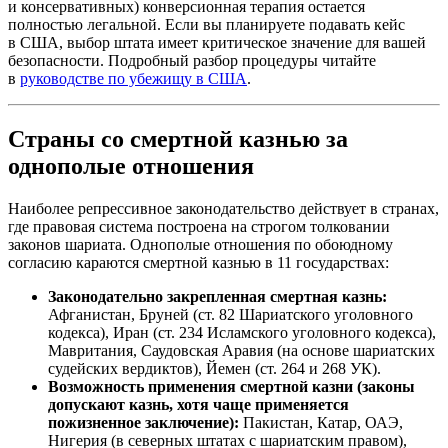
и консервативных) конверсионная терапия остается
полностью легальной. Если вы планируете подавать кейс
в США, выбор штата имеет критическое значение для вашей
безопасности. Подробный разбор процедуры читайте
в
руководстве по убежищу в США
.
Страны со смертной казнью за
однополые отношения
Наиболее репрессивное законодательство действует в странах,
где правовая система построена на строгом толковании
законов шариата. Однополые отношения по обоюдному
согласию караются смертной казнью в 11 государствах:
Законодательно закрепленная смертная казнь:
Афганистан, Бруней (ст. 82 Шариатского уголовного
кодекса), Иран (ст. 234 Исламского уголовного кодекса),
Мавритания, Саудовская Аравия (на основе шариатских
судейских вердиктов), Йемен (ст. 264 и 268 УК).
Возможность применения смертной казни (законы
допускают казнь, хотя чаще применяется
пожизненное заключение):
Пакистан, Катар, ОАЭ,
Нигерия (в северных штатах с шариатским правом),