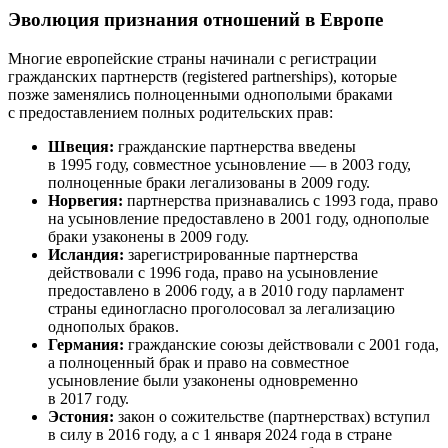
Эволюция признания отношений в Европе
Многие европейские страны начинали с регистрации
гражданских партнерств (registered partnerships), которые
позже заменялись полноценными однополыми браками
с предоставлением полных родительских прав:
Швеция:
гражданские партнерства введены
в 1995 году, совместное усыновление — в 2003 году,
полноценные браки легализованы в 2009 году.
Норвегия:
партнерства признавались с 1993 года, право
на усыновление предоставлено в 2001 году, однополые
браки узаконены в 2009 году.
Исландия:
зарегистрированные партнерства
действовали с 1996 года, право на усыновление
предоставлено в 2006 году, а в 2010 году парламент
страны единогласно проголосовал за легализацию
однополых браков.
Германия:
гражданские союзы действовали с 2001 года,
а полноценный брак и право на совместное
усыновление были узаконены одновременно
в 2017 году.
Эстония:
закон о сожительстве (партнерствах) вступил
в силу в 2016 году, а с 1 января 2024 года в стране