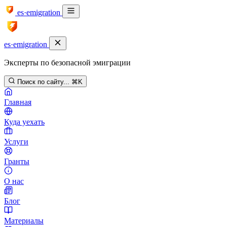
es·emigration
es·emigration
Эксперты по безопасной эмиграции
Поиск по сайту...
⌘K
Главная
Куда уехать
Услуги
Гранты
О нас
Блог
Материалы