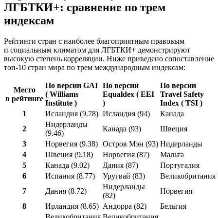
ЛГБТКИ+: сравнение по трем
индексам
Рейтинги стран с наиболее благоприятным правовым
и социальным климатом для ЛГБТКИ+ демонстрируют
высокую степень корреляции. Ниже приведено сопоставление
топ-10 стран мира по трем международным индексам:
По версии GAI
По версии
По версии
Место
( Williams
Equaldex ( EEI
Travel Safety
в рейтинге
Institute )
)
Index ( TSI )
1
Исландия (9.78)
Исландия (94)
Канада
Нидерланды
2
Канада (93)
Швеция
(9.46)
3
Норвегия (9.38)
Остров Мэн (93)
Нидерланды
4
Швеция (9.18)
Норвегия (87)
Мальта
5
Канада (9.02)
Дания (87)
Португалия
6
Испания (8.77)
Уругвай (83)
Великобритания
Нидерланды
7
Дания (8.72)
Норвегия
(82)
8
Ирландия (8.65)
Андорра (82)
Бельгия
Великобритания
Великобритания