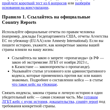
пройдите короткий тест из 6 вопросов
или
разберём
основания на консультации
.
Правило 1. Ссылайтесь на официальные
Country Reports
Используйте официальные отчеты по правам человека
(например, доклады Госдепартамента США, отчеты Агентства
ЕС по убежищу (EUAA) или Amnesty International). Если вы
пишите историю, укажите, как конкретные законы вашей
страны влияли на вашу жизнь:
Ссылайтесь на закон о запрете «пропаганды» (в РФ —
закон об экстремизме ЛГБТ от ноября 2023 г.,
в Казахстане — законопроекты о пропаганде).
Указывайте статьи уголовного или административного
кодекса, которые применялись против вас или ваших
знакомых. Подробнее о составлении кейса — в статье
что такое кейс на убежище
.
Связать индексы, законы страны и личную историю в один
убедительный кейс — самая сложная часть. Мы
готовим
ЛГБТ-кейс с нуля: история, доказательства, country report
под
требования конкретной страны.