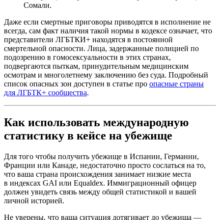
Сомали.
Даже если смертные приговоры приводятся в исполнение не
всегда, сам факт наличия такой нормы в кодексе означает, что
представители ЛГБТКИ+ находятся в постоянной
смертельной опасности. Лица, задержанные полицией по
подозрению в гомосексуальности в этих странах,
подвергаются пыткам, принудительным медицинским
осмотрам и многолетнему заключению без суда. Подробный
список опасных зон доступен в статье про
опасные страны
для ЛГБТК+ сообщества
.
Как использовать международную
статистику в кейсе на убежище
Для того чтобы получить убежище в Испании, Германии,
Франции или Канаде, недостаточно просто сослаться на то,
что ваша страна происхождения занимает низкие места
в индексах GAI или Equaldex. Иммиграционный офицер
должен увидеть связь между общей статистикой и вашей
личной историей.
Не уверены, что ваша ситуация дотягивает до убежища —