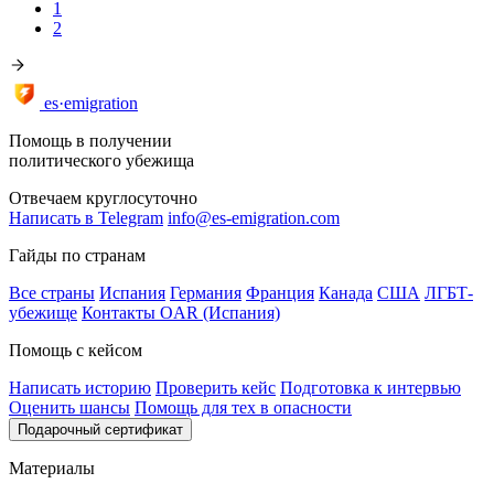
1
2
es·emigration
Помощь в получении
политического убежища
Отвечаем круглосуточно
Написать в Telegram
info@es-emigration.com
Гайды по странам
Все страны
Испания
Германия
Франция
Канада
США
ЛГБТ-
убежище
Контакты OAR (Испания)
Помощь с кейсом
Написать историю
Проверить кейс
Подготовка к интервью
Оценить шансы
Помощь для тех в опасности
Подарочный сертификат
Материалы