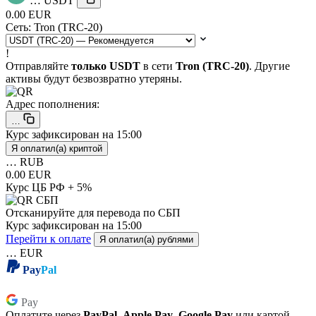
…
USDT
0.00 EUR
Сеть:
Tron (TRC-20)
!
Отправляйте
только USDT
в сети
Tron (TRC-20)
. Другие
активы будут безвозвратно утеряны.
Адрес пополнения:
…
Курс зафиксирован на
15:00
Я оплатил(а) криптой
…
RUB
0.00 EUR
Курс ЦБ РФ + 5%
Отсканируйте для перевода по СБП
Курс зафиксирован на
15:00
Перейти к оплате
Я оплатил(а) рублями
…
EUR
Pay
Pal
Pay
Pay
Оплатите через
PayPal
,
Apple Pay
,
Google Pay
или картой