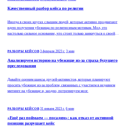
Качественный разбор кейса по религии
Иногда в своих кругах слышим людей, которые активно продвигают
идею получения убежища по религиозным мотивам. Мол, это
настолько сильное основание, что стоит только заикнуться о своей
вере — и кейс будет одобрен чуть ли не автоматически.
3 февраля 2023 г.
3 мин
РАЗБОРЫ КЕЙСОВ
Анализируем историю на убежище из-за страха будущего
преследования
Давайте оценим шансы друзей-активистов, которые планируют
просить убежище из-за проблем, связанных с участием в недавнем
митинге на убежище и, заодно, потренируем мозг.
31 января 2023 г.
6 мин
РАЗБОРЫ КЕЙСОВ
«Ещё раз поймаем — посадим»: как отказ от активной
позиции разрушает кейс