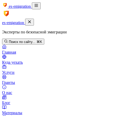
es·emigration
es·emigration
Эксперты по безопасной эмиграции
Поиск по сайту...
⌘K
Главная
Куда уехать
Услуги
Гранты
О нас
Блог
Материалы