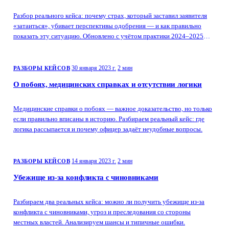
Разбор реального кейса: почему страх, который заставил заявителя
«затаиться», убивает перспективы одобрения — и как правильно
показать эту ситуацию. Обновлено с учётом практики 2024–2025
годов.
30 января 2023 г.
2 мин
РАЗБОРЫ КЕЙСОВ
О побоях, медицинских справках и отсутствии логики
Медицинские справки о побоях — важное доказательство, но только
если правильно вписаны в историю. Разбираем реальный кейс: где
логика рассыпается и почему офицер задаёт неудобные вопросы.
14 января 2023 г.
2 мин
РАЗБОРЫ КЕЙСОВ
Убежище из-за конфликта с чиновниками
Разбираем два реальных кейса: можно ли получить убежище из-за
конфликта с чиновниками, угроз и преследования со стороны
местных властей. Анализируем шансы и типичные ошибки.