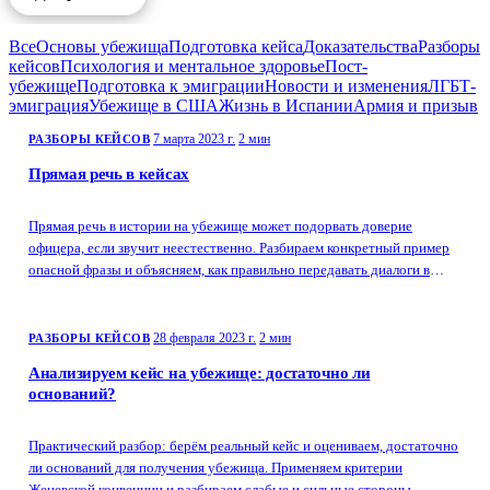
Все
Основы убежища
Подготовка кейса
Доказательства
Разборы
кейсов
Психология и ментальное здоровье
Пост-
убежище
Подготовка к эмиграции
Новости и изменения
ЛГБТ-
эмиграция
Убежище в США
Жизнь в Испании
Армия и призыв
7 марта 2023 г.
2 мин
РАЗБОРЫ КЕЙСОВ
Прямая речь в кейсах
Прямая речь в истории на убежище может подорвать доверие
офицера, если звучит неестественно. Разбираем конкретный пример
опасной фразы и объясняем, как правильно передавать диалоги в
нарративе.
28 февраля 2023 г.
2 мин
РАЗБОРЫ КЕЙСОВ
Анализируем кейс на убежище: достаточно ли
оснований?
Практический разбор: берём реальный кейс и оцениваем, достаточно
ли оснований для получения убежища. Применяем критерии
Женевской конвенции и разбираем слабые и сильные стороны