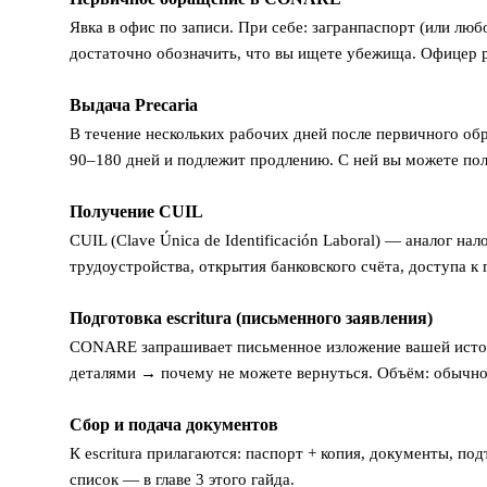
1
Явка в офис по записи. При себе: загранпаспорт (или л
достаточно обозначить, что вы ищете убежища. Офицер 
Выдача Precaria
2
В течение нескольких рабочих дней после первичного обра
90–180 дней и подлежит продлению. С ней вы можете пол
Получение CUIL
3
CUIL (Clave Única de Identificación Laboral) — аналог на
трудоустройства, открытия банковского счёта, доступа к
Подготовка escritura (письменного заявления)
4
CONARE запрашивает письменное изложение вашей истори
деталями → почему не можете вернуться. Объём: обычно
Сбор и подача документов
5
К escritura прилагаются: паспорт + копия, документы, п
список — в главе 3 этого гайда.