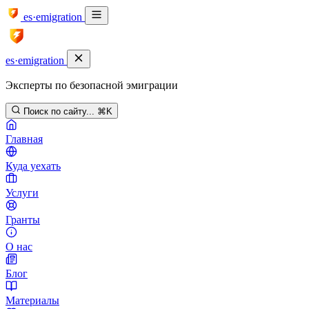
es·emigration
es·emigration
Эксперты по безопасной эмиграции
Поиск по сайту...
⌘K
Главная
Куда уехать
Услуги
Гранты
О нас
Блог
Материалы