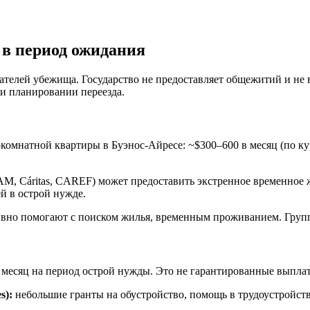
 в период ожидания
ателей убежища. Государство не предоставляет общежитий и не
ри планировании переезда.
омнатной квартиры в Буэнос-Айресе: ~$300–600 в месяц (по курсу
 Cáritas, CAREF) может предоставить экстренное временное жи
й в острой нужде.
ивно помогают с поиском жилья, временным проживанием. Групп
 месяц на период острой нужды. Это не гарантированные выпл
s):
небольшие гранты на обустройство, помощь в трудоустройств