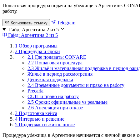
Пошаговая процедура подачи на убежище в Аргентине: CONARE
работу.
Telegram
Копировать ссылку
Гайд: Аргентина
2 из 5
Гайд: Аргентина
2 из 5
1
Обзор программы
2
Процедура и сроки
2.1 Где подавать: CONARE
2.2 Пошаговая процедура
2.3 Жильё и материальная поддержка в период ожи
Жильё в период рассмотрения
Денежная поддержка
2.4 Временные документы и право на работу
Precaria
CUIL и право на работу
2.5 Сроки: официальные vs реальные
2.6 Апелляция при отказе
3
Подготовка кейса
4
Интервью и решение
5
Поддержка и жизнь после
Процедура убежища в Аргентине начинается с личной явки в о