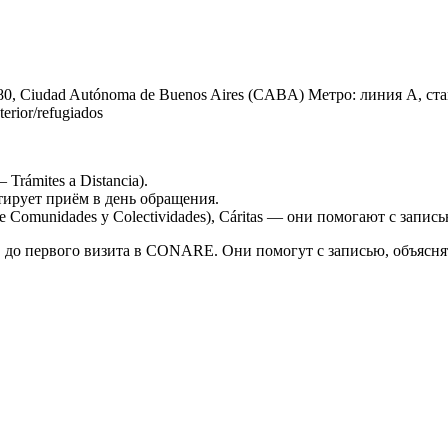
80, Ciudad Autónoma de Buenos Aires (CABA) Метро: линия A, стан
erior/refugiados
ámites a Distancia).
ирует приём в день обращения.
omunidades y Colectividades), Cáritas — они помогают с запис
о первого визита в CONARE. Они помогут с записью, объяснят