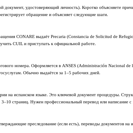
юбой документ, удостоверяющий личность). Коротко объясняете при
регистрирует обращение и объясняет следующие шаги.
щения CONARE выдаёт Precaria (Constancia de Solicitud de Refugio)
учить CUIL и приступать к официальной работе.
логового номера. Оформляется в ANSES (Administración Nacional de l
 госуслугам. Обычно выдаётся за 1–5 рабочих дней.
и на испанском языке. Это ключевой документ процедуры. Струк
 3–10 страниц. Нужен профессиональный перевод или написание с
одтверждающие преследование (если есть), переводы документов на