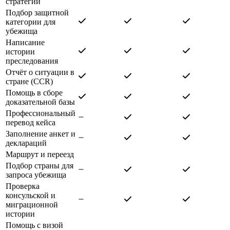
стратегии
Подбор защитной
категории для
убежища
Написание
истории
преследования
Отчёт о ситуации в
стране (CCR)
Помощь в сборе
доказательной базы
Профессиональный
перевод кейса
Заполнение анкет и
деклараций
Маршрут и переезд
Подбор страны для
запроса убежища
Проверка
консульской и
миграционной
истории
Помощь с визой