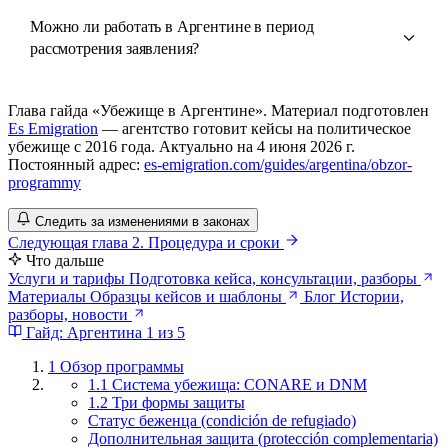
Можно ли работать в Аргентине в период
рассмотрения заявления?
Глава гайда «Убежище в Аргентине». Материал подготовлен
Es Emigration
— агентство готовит кейсы на политическое
убежище с 2016 года. Актуально на 4 июня 2026 г.
Постоянный адрес:
es-emigration.com/guides/argentina/obzor-
programmy
Следить за изменениями в законах
Следующая глава
2. Процедура и сроки
Что дальше
Услуги и тарифы
Подготовка кейса, консультации, разборы
Материалы
Образцы кейсов и шаблоны
Блог
Истории,
разборы, новости
Гайд: Аргентина
1 из 5
1
Обзор программы
1.1 Система убежища: CONARE и DNM
1.2 Три формы защиты
Статус беженца (condición de refugiado)
Дополнительная защита (protección complementaria)