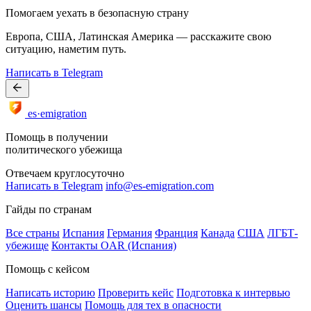
Помогаем уехать в безопасную страну
Европа, США, Латинская Америка — расскажите свою
ситуацию, наметим путь.
Написать в Telegram
es·emigration
Помощь в получении
политического убежища
Отвечаем круглосуточно
Написать в Telegram
info@es-emigration.com
Гайды по странам
Все страны
Испания
Германия
Франция
Канада
США
ЛГБТ-
убежище
Контакты OAR (Испания)
Помощь с кейсом
Написать историю
Проверить кейс
Подготовка к интервью
Оценить шансы
Помощь для тех в опасности