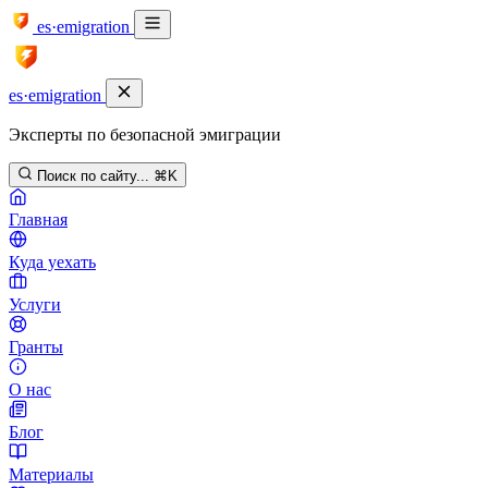
es·emigration
es·emigration
Эксперты по безопасной эмиграции
Поиск по сайту...
⌘K
Главная
Куда уехать
Услуги
Гранты
О нас
Блог
Материалы