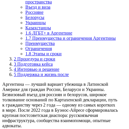
пространства
Въезд и виза
Россияне
Белорусы
Украинцы
Казахстанцы
1.6 ЛГБТ+ в Аргентине
1.7 Преимущества и ограничения Аргентины
Преимущества
Ограничения
1.8 Этапы и сроки
2
Процедура и сроки
3
Подготовка кейса
4
Интервью и решение
5
Поддержка и жизнь после
Аргентина — лучший вариант убежища в Латинской
Америке для граждан России, Беларуси и Украины.
Безвизовый въезд для россиян и белорусов, широкое
толкование оснований по Картахенской декларации, путь
к гражданству через 2 года — одному из самых коротких
в мире. После 2022 года в Буэнос-Айресе сформировалась
крупная постсоветская диаспора: русскоязычная
инфраструктура, сообщества взаимопомощи, опытные
адвокаты.