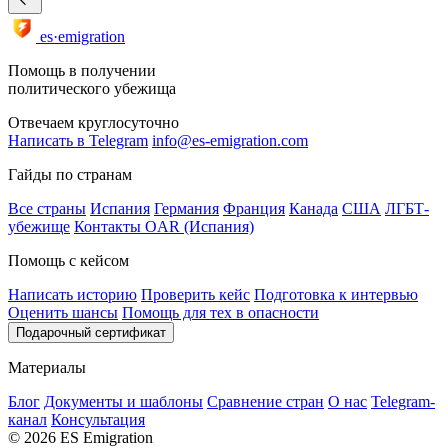
es·emigration
Помощь в получении
политического убежища
Отвечаем круглосуточно
Написать в Telegram
info@es-emigration.com
Гайды по странам
Все страны
Испания
Германия
Франция
Канада
США
ЛГБТ-
убежище
Контакты OAR (Испания)
Помощь с кейсом
Написать историю
Проверить кейс
Подготовка к интервью
Оценить шансы
Помощь для тех в опасности
Подарочный сертификат
Материалы
Блог
Документы и шаблоны
Сравнение стран
О нас
Telegram-
канал
Консультация
© 2026 ES Emigration