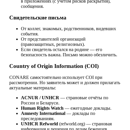
в приложениях (с учётом рисков раскрытия),
сообщения.
Свидетельские письма
От коллег, знакомых, родственников, видевших
события.
От представителей организаций
(правозащитных, религиозных).
Если свидетель остался на родине — его
безопасность важна. Письмо можно обезличить.
Country of Origin Information (COI)
CONARE самостоятельно использует COI при
рассмотрении. Но заявитель может и должен прилагать
актуальные материалы:
ACNUR / UNHCR
— страновые отчёты по
России и Беларуси.
Human Rights Watch
— ежегодные доклады.
Amnesty International
— доклады по
преследованиям.
UNHCR Refworld
(refworld.org) — страновая
информация и решения по делам беженцев.