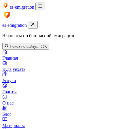
es·emigration
es·emigration
Эксперты по безопасной эмиграции
Поиск по сайту...
⌘K
Главная
Куда уехать
Услуги
Гранты
О нас
Блог
Материалы