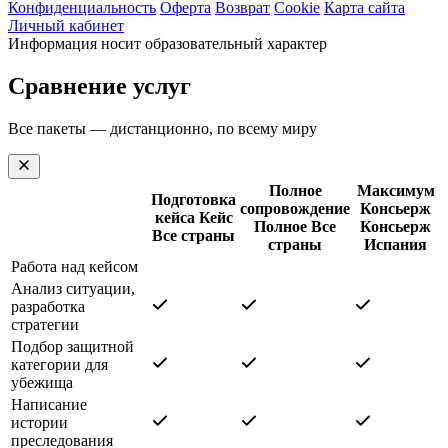
Конфиденциальность
Оферта
Возврат
Cookie
Карта сайта
Личный кабинет
Информация носит образовательный характер
Сравнение услуг
Все пакеты — дистанционно, по всему миру
Полное
Максимум
Подготовка
сопровождение
Консьерж
кейса
Кейс
Полное
Все
Консьерж
Все страны
страны
Испания
Работа над кейсом
Анализ ситуации,
разработка
стратегии
Подбор защитной
категории для
убежища
Написание
истории
преследования