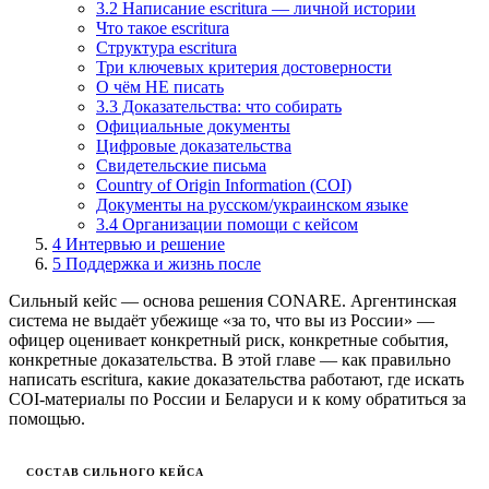
3.2 Написание escritura — личной истории
Что такое escritura
Структура escritura
Три ключевых критерия достоверности
О чём НЕ писать
3.3 Доказательства: что собирать
Официальные документы
Цифровые доказательства
Свидетельские письма
Country of Origin Information (COI)
Документы на русском/украинском языке
3.4 Организации помощи с кейсом
4
Интервью и решение
5
Поддержка и жизнь после
Сильный кейс — основа решения CONARE. Аргентинская
система не выдаёт убежище «за то, что вы из России» —
офицер оценивает конкретный риск, конкретные события,
конкретные доказательства. В этой главе — как правильно
написать escritura, какие доказательства работают, где искать
COI-материалы по России и Беларуси и к кому обратиться за
помощью.
СОСТАВ СИЛЬНОГО КЕЙСА