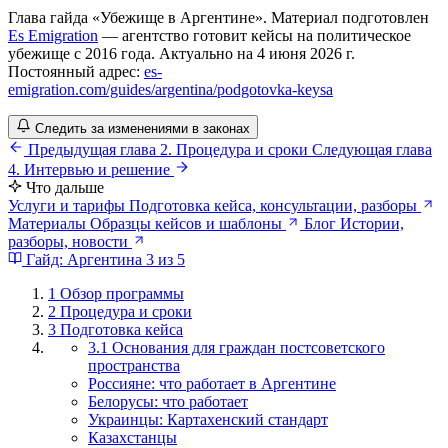
Глава гайда «Убежище в Аргентине». Материал подготовлен
Es Emigration
— агентство готовит кейсы на политическое
убежище с 2016 года. Актуально на 4 июня 2026 г.
Постоянный адрес:
es-
emigration.com/guides/argentina/podgotovka-keysa
Следить за изменениями в законах
Предыдущая глава
2. Процедура и сроки
Следующая глава
4. Интервью и решение
Что дальше
Услуги и тарифы
Подготовка кейса, консультации, разборы
Материалы
Образцы кейсов и шаблоны
Блог
Истории,
разборы, новости
Гайд: Аргентина
3 из 5
1
Обзор программы
2
Процедура и сроки
3
Подготовка кейса
3.1 Основания для граждан постсоветского
пространства
Россияне: что работает в Аргентине
Белорусы: что работает
Украинцы: Картахенский стандарт
Казахстанцы