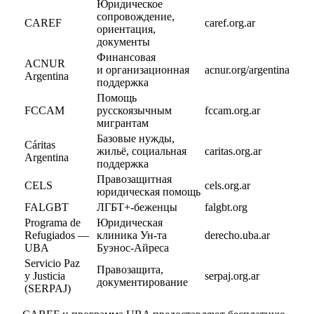
Юридическое
сопровождение,
CAREF
caref.org.ar
ориентация,
документы
Финансовая
ACNUR
и организационная
acnur.org/argentina
Argentina
поддержка
Помощь
FCCAM
русскоязычным
fccam.org.ar
мигрантам
Базовые нужды,
Cáritas
жильё, социальная
caritas.org.ar
Argentina
поддержка
Правозащитная
CELS
cels.org.ar
юридическая помощь
FALGBT
ЛГБТ+-беженцы
falgbt.org
Programa de
Юридическая
Refugiados —
клиника Ун-та
derecho.uba.ar
UBA
Буэнос-Айреса
Servicio Paz
Правозащита,
y Justicia
serpaj.org.ar
документирование
(SERPAJ)