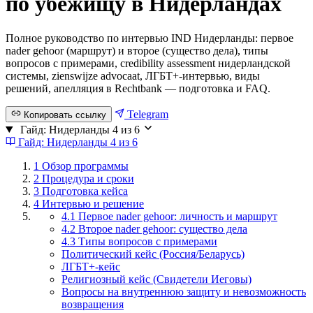
по убежищу в Нидерландах
Полное руководство по интервью IND Нидерланды: первое
nader gehoor (маршрут) и второе (существо дела), типы
вопросов с примерами, credibility assessment нидерландской
системы, zienswijze advocaat, ЛГБТ+-интервью, виды
решений, апелляция в Rechtbank — подготовка и FAQ.
Telegram
Копировать ссылку
Гайд: Нидерланды
4 из 6
Гайд: Нидерланды
4 из 6
1
Обзор программы
2
Процедура и сроки
3
Подготовка кейса
4
Интервью и решение
4.1 Первое nader gehoor: личность и маршрут
4.2 Второе nader gehoor: существо дела
4.3 Типы вопросов с примерами
Политический кейс (Россия/Беларусь)
ЛГБТ+-кейс
Религиозный кейс (Свидетели Иеговы)
Вопросы на внутреннюю защиту и невозможность
возвращения