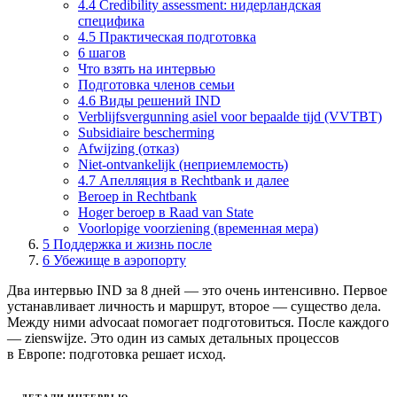
4.4 Credibility assessment: нидерландская
специфика
4.5 Практическая подготовка
6 шагов
Что взять на интервью
Подготовка членов семьи
4.6 Виды решений IND
Verblijfsvergunning asiel voor bepaalde tijd (VVTBT)
Subsidiaire bescherming
Afwijzing (отказ)
Niet-ontvankelijk (неприемлемость)
4.7 Апелляция в Rechtbank и далее
Beroep in Rechtbank
Hoger beroep в Raad van State
Voorlopige voorziening (временная мера)
5
Поддержка и жизнь после
6
Убежище в аэропорту
Два интервью IND за 8 дней — это очень интенсивно. Первое
устанавливает личность и маршрут, второе — существо дела.
Между ними advocaat помогает подготовиться. После каждого
— zienswijze. Это один из самых детальных процессов
в Европе: подготовка решает исход.