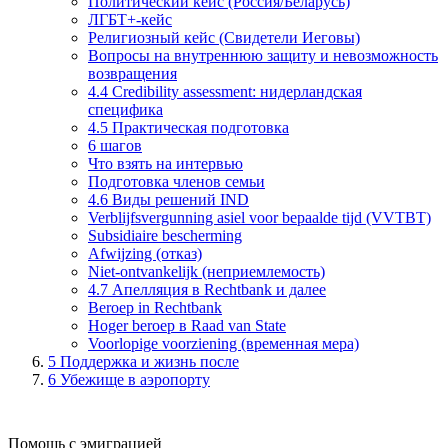
Политический кейс (Россия/Беларусь)
ЛГБТ+-кейс
Религиозный кейс (Свидетели Иеговы)
Вопросы на внутреннюю защиту и невозможность
возвращения
4.4 Credibility assessment: нидерландская
специфика
4.5 Практическая подготовка
6 шагов
Что взять на интервью
Подготовка членов семьи
4.6 Виды решений IND
Verblijfsvergunning asiel voor bepaalde tijd (VVTBT)
Subsidiaire bescherming
Afwijzing (отказ)
Niet-ontvankelijk (неприемлемость)
4.7 Апелляция в Rechtbank и далее
Beroep in Rechtbank
Hoger beroep в Raad van State
Voorlopige voorziening (временная мера)
5
Поддержка и жизнь после
6
Убежище в аэропорту
Помощь с эмиграцией