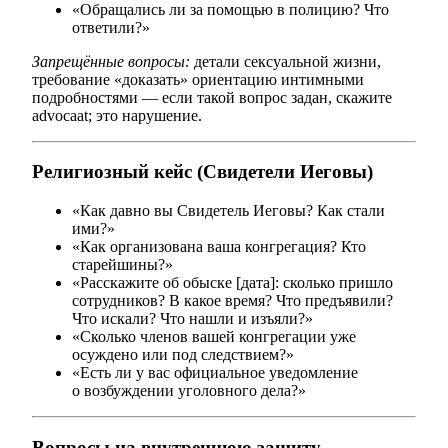
«Обращались ли за помощью в полицию? Что
ответили?»
Запрещённые вопросы:
детали сексуальной жизни,
требование «доказать» ориентацию интимными
подробностями — если такой вопрос задан, скажите
advocaat; это нарушение.
Религиозный кейс (Свидетели Иеговы)
«Как давно вы Свидетель Иеговы? Как стали
ими?»
«Как организована ваша конгрегация? Кто
старейшины?»
«Расскажите об обыске [дата]: сколько пришло
сотрудников? В какое время? Что предъявили?
Что искали? Что нашли и изъяли?»
«Сколько членов вашей конгрегации уже
осуждено или под следствием?»
«Есть ли у вас официальное уведомление
о возбуждении уголовного дела?»
Вопросы на внутреннюю защиту