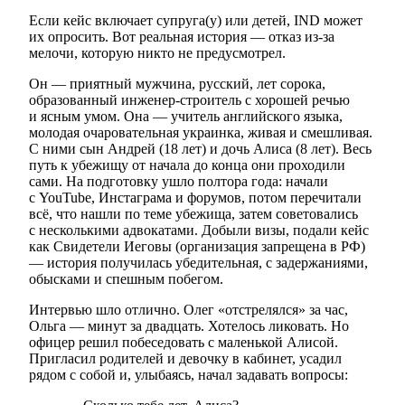
Если кейс включает супруга(у) или детей, IND может
их опросить. Вот реальная история — отказ из-за
мелочи, которую никто не предусмотрел.
Он — приятный мужчина, русский, лет сорока,
образованный инженер-строитель с хорошей речью
и ясным умом. Она — учитель английского языка,
молодая очаровательная украинка, живая и смешливая.
С ними сын Андрей (18 лет) и дочь Алиса (8 лет). Весь
путь к убежищу от начала до конца они проходили
сами. На подготовку ушло полтора года: начали
с YouTube, Инстаграма и форумов, потом перечитали
всё, что нашли по теме убежища, затем советовались
с несколькими адвокатами. Добыли визы, подали кейс
как Свидетели Иеговы (организация запрещена в РФ)
— история получилась убедительная, с задержаниями,
обысками и спешным побегом.
Интервью шло отлично. Олег «отстрелялся» за час,
Ольга — минут за двадцать. Хотелось ликовать. Но
офицер решил побеседовать с маленькой Алисой.
Пригласил родителей и девочку в кабинет, усадил
рядом с собой и, улыбаясь, начал задавать вопросы: