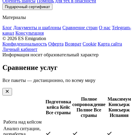
Оценить шансы
Помощь для тех в опасности
Подарочный сертификат
Материалы
Блог
Документы и шаблоны
Сравнение стран
О нас
Telegram-
канал
Консультация
© 2026 ES Emigration
Конфиденциальность
Оферта
Возврат
Cookie
Карта сайта
Личный кабинет
Информация носит образовательный характер
Сравнение услуг
Все пакеты — дистанционно, по всему миру
Полное
Максимум
Подготовка
сопровождение
Консьерж
кейса
Кейс
Полное
Все
Консьерж
Все страны
страны
Испания
Работа над кейсом
Анализ ситуации,
разработка