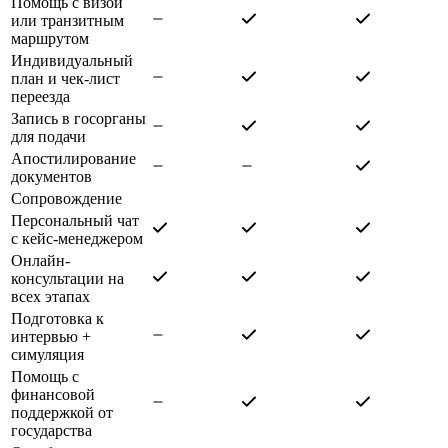
Помощь с визой
или транзитным
маршрутом
Индивидуальный
план и чек-лист
переезда
Запись в госорганы
для подачи
Апостилирование
документов
Сопровождение
Персональный чат
с кейс-менеджером
Онлайн-
консультации на
всех этапах
Подготовка к
интервью +
симуляция
Помощь с
финансовой
поддержкой от
государства