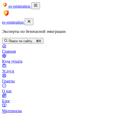
es·emigration
es·emigration
Эксперты по безопасной эмиграции
Поиск по сайту...
⌘K
Главная
Куда уехать
Услуги
Гранты
О нас
Блог
Материалы