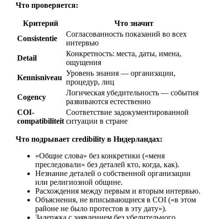
Что проверяется:
Критерий
Что значит
Согласованность показаний во всех
Consistentie
интервью
Конкретность: места, даты, имена,
Detail
ощущения
Уровень знания — организации,
Kennisniveau
процедур, лиц
Логическая убедительность — события
Cogency
развиваются естественно
COI-
Соответствие задокументированной
compatibiliteit
ситуации в стране
Что подрывает credibility в Нидерландах:
«Общие слова» без конкретики («меня
преследовали» без деталей кто, когда, как).
Незнание деталей о собственной организации
или религиозной общине.
Расхождения между первым и вторым интервью.
Объяснения, не вписывающиеся в COI («в этом
районе не было протестов в эту дату»).
Задержка с заявлением без убедительного