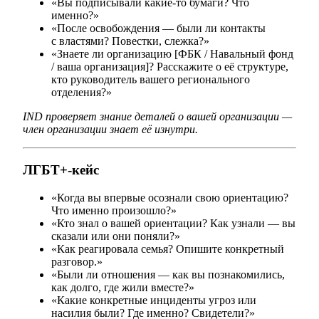
«Вы подписывали какие-то бумаги? Что
именно?»
«После освобождения — были ли контакты
с властями? Повестки, слежка?»
«Знаете ли организацию [ФБК / Навальный фонд
/ ваша организация]? Расскажите о её структуре,
кто руководитель вашего регионального
отделения?»
IND проверяет знание деталей о вашей организации —
член организации знает её изнутри.
ЛГБТ+-кейс
«Когда вы впервые осознали свою ориентацию?
Что именно произошло?»
«Кто знал о вашей ориентации? Как узнали — вы
сказали или они поняли?»
«Как реагировала семья? Опишите конкретный
разговор.»
«Были ли отношения — как вы познакомились,
как долго, где жили вместе?»
«Какие конкретные инциденты угроз или
насилия были? Где именно? Свидетели?»