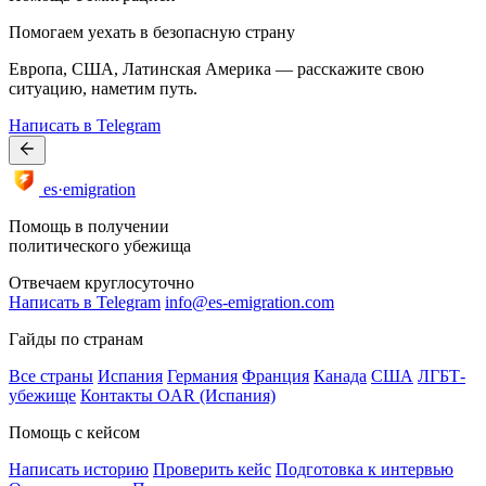
Помогаем уехать в безопасную страну
Европа, США, Латинская Америка — расскажите свою
ситуацию, наметим путь.
Написать в Telegram
es·emigration
Помощь в получении
политического убежища
Отвечаем круглосуточно
Написать в Telegram
info@es-emigration.com
Гайды по странам
Все страны
Испания
Германия
Франция
Канада
США
ЛГБТ-
убежище
Контакты OAR (Испания)
Помощь с кейсом
Написать историю
Проверить кейс
Подготовка к интервью