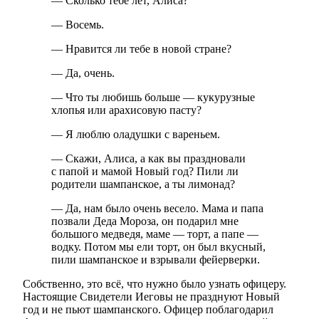
— Сколько тебе лет, Алиса?
— Восемь.
— Нравится ли тебе в новой стране?
— Да, очень.
— Что ты любишь больше — кукурузные
хлопья или арахисовую пасту?
— Я люблю оладушки с вареньем.
— Скажи, Алиса, а как вы праздновали
с папой и мамой Новый год? Пили ли
родители шампанское, а ты лимонад?
— Да, нам было очень весело. Мама и папа
позвали Деда Мороза, он подарил мне
большого медведя, маме — торт, а папе —
водку. Потом мы ели торт, он был вкусный,
пили шампанское и взрывали фейерверки.
Собственно, это всё, что нужно было узнать офицеру.
Настоящие Свидетели Иеговы не празднуют Новый
год и не пьют шампанского. Офицер поблагодарил