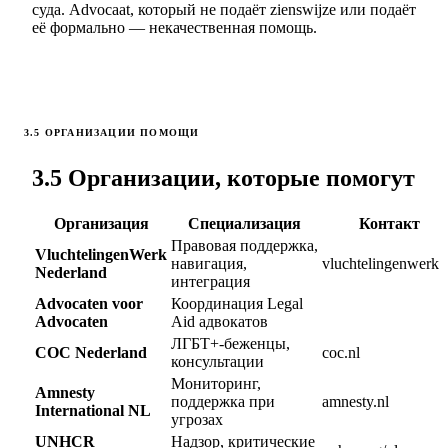
суда. Advocaat, который не подаёт zienswijze или подаёт
её формально — некачественная помощь.
3.5 ОРГАНИЗАЦИИ ПОМОЩИ
3.5 Организации, которые помогут
Организация
Специализация
Контакт
Правовая поддержка,
VluchtelingenWerk
навигация,
vluchtelingenwerk.
Nederland
интеграция
Advocaten voor
Координация Legal
Advocaten
Aid адвокатов
ЛГБТ+-беженцы,
COC Nederland
coc.nl
консультации
Мониторинг,
Amnesty
поддержка при
amnesty.nl
International NL
угрозах
UNHCR
Надзор, критические