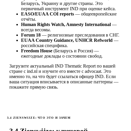
Беларусь, Украину и другие страны. Это
первичный инструмент IND при оценке кейса.
EASO/EUAA COI reports
— общеевропейские
отчёты.
Human Rights Watch, Amnesty International
—
всегда весомы.
Forum 18
— религиозные преследования в СНГ.
EUAA Country Guidance, UNHCR Refworld
—
российская специфика.
Freedom House
(Беларусь и Россия) —
ежегодные доклады о состоянии свобод.
Загрузите актуальный IND Thematic Report по вашей
стране с ind.nl и изучите его вместе с advocaat. Это
именно то, на что будет ссылаться офицер IND. Если
ваша ситуация вписывается в описанные паттерны —
покажите прямую связь.
3.4 ZIENSWIJZE: ЧТО ЭТО И ЗАЧЕМ
3.4 Zienswijze: ключевой