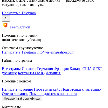
Европа, США, Латинская Америка — расскажите свою
ситуацию, наметим путь.
Написать в Telegram
es·emigration
Помощь в получении
политического убежища
Отвечаем круглосуточно
Написать в Telegram
info@es-emigration.com
Гайды по странам
Все страны
Испания
Германия
Франция
Канада
США
ЛГБТ-
убежище
Контакты OAR (Испания)
Помощь с кейсом
Написать историю
Проверить кейс
Подготовка к интервью
Оценить шансы
Помощь для тех в опасности
Подарочный сертификат
Материалы