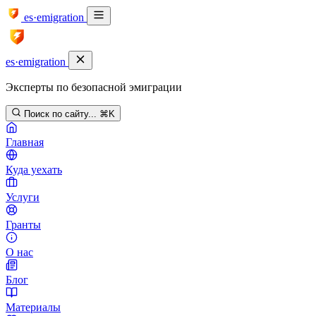
es·emigration
es·emigration
Эксперты по безопасной эмиграции
Поиск по сайту...
⌘K
Главная
Куда уехать
Услуги
Гранты
О нас
Блог
Материалы