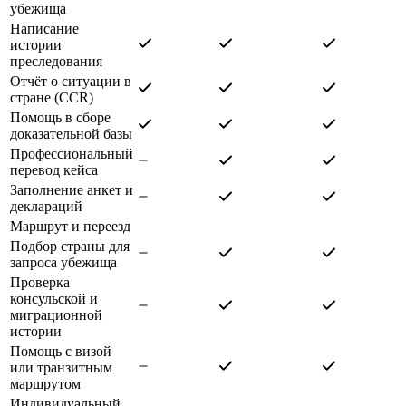
убежища
Написание
истории
преследования
Отчёт о ситуации в
стране (CCR)
Помощь в сборе
доказательной базы
Профессиональный
перевод кейса
Заполнение анкет и
деклараций
Маршрут и переезд
Подбор страны для
запроса убежища
Проверка
консульской и
миграционной
истории
Помощь с визой
или транзитным
маршрутом
Индивидуальный