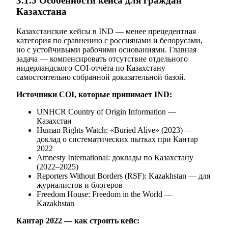
3.1.5 Особенности кейса для граждан
Казахстана
Казахстанские кейсы в IND — менее прецедентная
категория по сравнению с россиянами и белорусами,
но с устойчивыми рабочими основаниями. Главная
задача — компенсировать отсутствие отдельного
нидерландского COI-отчёта по Казахстану
самостоятельно собранной доказательной базой.
Источники COI, которые принимает IND:
UNHCR Country of Origin Information —
Казахстан
Human Rights Watch: «Buried Alive» (2023) —
доклад о систематических пытках при Кантар
2022
Amnesty International: доклады по Казахстану
(2022–2025)
Reporters Without Borders (RSF): Kazakhstan — для
журналистов и блогеров
Freedom House: Freedom in the World —
Kazakhstan
Кантар 2022 — как строить кейс: