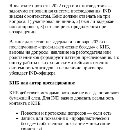
Январские протесты 2022 года и их последствия —
задокументированная система преследования. IND
знаком с контекстом. Кейс должен отвечать на три
вопроса: 1) участвовал ли лично, 2) был ли задержан
или допрошен, 3) есть ли риск продолжения при
возвращении.
Важно: даже если не задержали в январе 2022-го —
последующие «профилактические беседы» с КНБ,
вызовы на допросы, давление на работодателя или
родственников формируют паттерн преследования. По
опыту работы с казахстанскими кейсами: именно
системность эпизодов, а не наличие приговора,
убеждает IND-офицера.
КНБ как актор преследования:
КНБ действует методами, которые не всегда оставляют
бумажный след. Для IND важно доказать реальность
контакта с КНБ:
Повестки и протоколы допросов — если есть
Запись или показания о «профилактической
беседе» (собственное показание + показание
свидетеля)