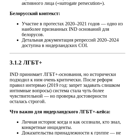
активного лица («surrogate persecution»).
Белорусский контекст:
Участие в протестах 2020–2021 годов — одно из
наиболее признанных IND оснований для
белорусов.
Детальная документация репрессий 2020–2024
доступна в нидерландских COI.
3.1.2 ЛГБТ+
IND принимает ЛГБТ+-основания, но исторически
подходил к ним очень критически. После реформ
правил интервью (2019 год: запрет задавать слишком
интимные вопросы) система стала чуть более
чувствительной — но проверка достоверности
осталась строгой.
Что важно для нидерландского ЛГБТ+-кейса:
Личная история: когда и как осознали, кто знал,
конкретные инциденты.
Доказательства принадлежности к группе — не