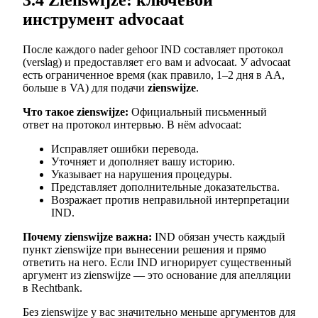
инструмент advocaat
После каждого nader gehoor IND составляет протокол
(verslag) и предоставляет его вам и advocaat. У advocaat
есть ограниченное время (как правило, 1–2 дня в AA,
больше в VA) для подачи
zienswijze
.
Что такое zienswijze:
Официальный письменный
ответ на протокол интервью. В нём advocaat:
Исправляет ошибки перевода.
Уточняет и дополняет вашу историю.
Указывает на нарушения процедуры.
Представляет дополнительные доказательства.
Возражает против неправильной интерпретации
IND.
Почему zienswijze важна:
IND обязан учесть каждый
пункт zienswijze при вынесении решения и прямо
ответить на него. Если IND игнорирует существенный
аргумент из zienswijze — это основание для апелляции
в Rechtbank.
Без zienswijze у вас значительно меньше аргументов для