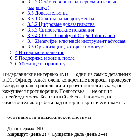
3.2.3 О чём говорить на первом интервью
(маршрут)
3.3 Доказательства
3.3.1 Официальные документы
3.3.2 Цифровые доказательства
3.3.3 Свидетельские показания
3.3.4 COI — Country of Origin Information
3.4 Zienswijze: ключевой инструмент advocaat
3.5 Организации, которые помогут
4
Интервью и решение
5
Поддержка и жизнь после
6
Убежище в аэропорту
Нидерландские интервью IND — одни из самых детальных
в ЕС. Офицер задаёт очень конкретные вопросы, проверяет
каждую деталь хронологии и требует объяснить каждое
кажущееся противоречие. Подготовка — не опция,
а необходимость. Бесплатный advocaat поможет, но
самостоятельная работа над историей критически важна.
ОСОБЕННОСТИ НИДЕРЛАНДСКОЙ СИСТЕМЫ
Два интервью IND
Маршрут (день 2) + Существо дела (день 3–4)