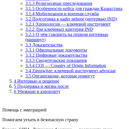
3.1.3 Религиозные преследования
3.1.5 Особенности кейса для граждан Казахстана
3.1.4 Мобилизация и военная служба
3.2 Подготовка к nader gehoor (интервью IND)
3.2.1 Хронология — ключевой инструмент
3.2.2 Три ключевых критерия IND
3.2.3 О чём говорить на первом интервью
(маршрут)
3.3 Доказательства
3.3.1 Официальные документы
3.3.2 Цифровые доказательства
3.3.3 Свидетельские показания
3.3.4 COI — Country of Origin Information
3.4 Zienswijze: ключевой инструмент advocaat
3.5 Организации, которые помогут
4
Интервью и решение
5
Поддержка и жизнь после
6
Убежище в аэропорту
Помощь с эмиграцией
Помогаем уехать в безопасную страну