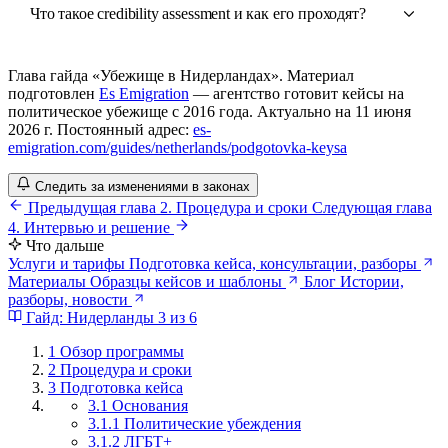
Что такое credibility assessment и как его проходят?
Глава гайда «Убежище в Нидерландах». Материал
подготовлен
Es Emigration
— агентство готовит кейсы на
политическое убежище с 2016 года. Актуально на 11 июня
2026 г. Постоянный адрес:
es-
emigration.com/guides/netherlands/podgotovka-keysa
Следить за изменениями в законах
Предыдущая глава
2. Процедура и сроки
Следующая глава
4. Интервью и решение
Что дальше
Услуги и тарифы
Подготовка кейса, консультации, разборы
Материалы
Образцы кейсов и шаблоны
Блог
Истории,
разборы, новости
Гайд: Нидерланды
3 из 6
1
Обзор программы
2
Процедура и сроки
3
Подготовка кейса
3.1 Основания
3.1.1 Политические убеждения
3.1.2 ЛГБТ+