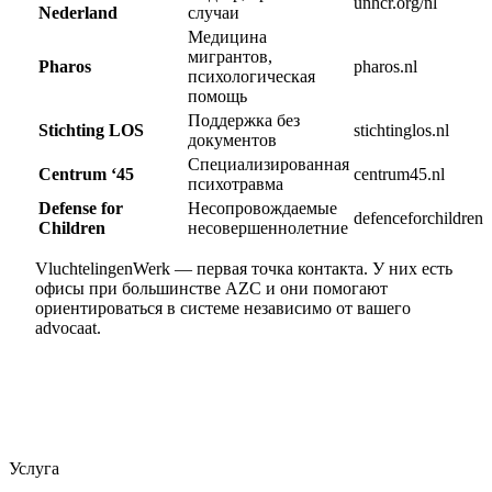
unhcr.org/nl
Nederland
случаи
Медицина
мигрантов,
Pharos
pharos.nl
психологическая
помощь
Поддержка без
Stichting LOS
stichtinglos.nl
документов
Специализированная
Centrum ‘45
centrum45.nl
психотравма
Defense for
Несопровождаемые
defenceforchildren.
Children
несовершеннолетние
VluchtelingenWerk — первая точка контакта. У них есть
офисы при большинстве AZC и они помогают
ориентироваться в системе независимо от вашего
advocaat.
Услуга