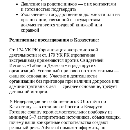
Давление на родственников — с их контактами
и готовностью подтвердить
Увольнение с государственной должности или из
организации, связанной с государством —
документируется трудовой книжкой или
справкой
Религиозные преследования в Казахстане:
Ст. 174 УК РК (организация экстремистской
деятельности) и ст. 179 УК РК (пропаганда
экстремизма) применяются против Свидетелей
Иеговы, «Таблиги Джамаат» и ряда других
организаций. Уголовный приговор по этим статьям —
сильное основание. Участие в деятельности
организации без приговора при наличии допросов или
административных дел — среднее основание, требует
детальной истории.
У Нидерландов нет собственного COI-отчёта по
Казахстану — в отличие от России и Беларуси.
Готовьте country report самостоятельно: подборку из
минимум 5–7 авторитетных источников, объясняющих,
почему ваши конкретные обстоятельства создают
реальный риск. Advocaat поможет оформить, но