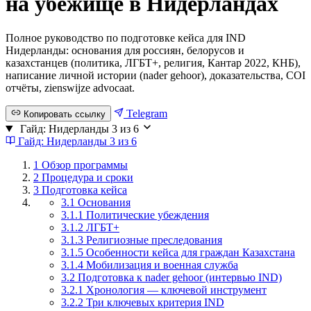
на убежище в Нидерландах
Полное руководство по подготовке кейса для IND
Нидерланды: основания для россиян, белорусов и
казахстанцев (политика, ЛГБТ+, религия, Кантар 2022, КНБ),
написание личной истории (nader gehoor), доказательства, COI
отчёты, zienswijze advocaat.
Telegram
Копировать ссылку
Гайд: Нидерланды
3 из 6
Гайд: Нидерланды
3 из 6
1
Обзор программы
2
Процедура и сроки
3
Подготовка кейса
3.1 Основания
3.1.1 Политические убеждения
3.1.2 ЛГБТ+
3.1.3 Религиозные преследования
3.1.5 Особенности кейса для граждан Казахстана
3.1.4 Мобилизация и военная служба
3.2 Подготовка к nader gehoor (интервью IND)
3.2.1 Хронология — ключевой инструмент
3.2.2 Три ключевых критерия IND