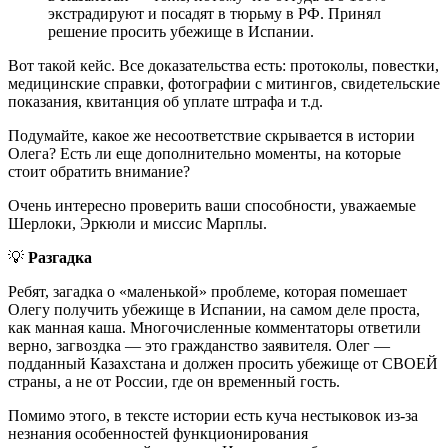
экстрадируют и посадят в тюрьму в РФ. Принял
решение просить убежище в Испании.
Вот такой кейс. Все доказательства есть: протоколы, повестки,
медицинские справки, фотографии с митингов, свидетельские
показания, квитанция об уплате штрафа и т.д.
Подумайте, какое же несоответствие скрывается в истории
Олега? Есть ли еще дополнительно моменты, на которые
стоит обратить внимание?
Очень интересно проверить ваши способности, уважаемые
Шерлоки, Эркюли и миссис Марплы.
💡
Разгадка
Ребят, загадка о «маленькой» проблеме, которая помешает
Олегу получить убежище в Испании, на самом деле проста,
как манная каша. Многочисленные комментаторы ответили
верно, загвоздка — это гражданство заявителя. Олег —
подданный Казахстана и должен просить убежище от СВОЕЙ
страны, а не от России, где он временный гость.
Помимо этого, в тексте истории есть куча нестыковок из-за
незнания особенностей функционирования