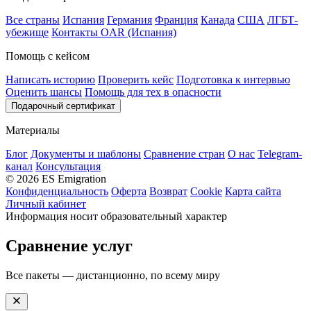
Все страны
Испания
Германия
Франция
Канада
США
ЛГБТ-
убежище
Контакты OAR (Испания)
Помощь с кейсом
Написать историю
Проверить кейс
Подготовка к интервью
Оценить шансы
Помощь для тех в опасности
Подарочный сертификат
Материалы
Блог
Документы и шаблоны
Сравнение стран
О нас
Telegram-
канал
Консультация
© 2026 ES Emigration
Конфиденциальность
Оферта
Возврат
Cookie
Карта сайта
Личный кабинет
Информация носит образовательный характер
Сравнение услуг
Все пакеты — дистанционно, по всему миру