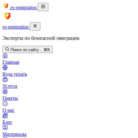
es·emigration
es·emigration
Эксперты по безопасной эмиграции
Поиск по сайту...
⌘K
Главная
Куда уехать
Услуги
Гранты
О нас
Блог
Материалы