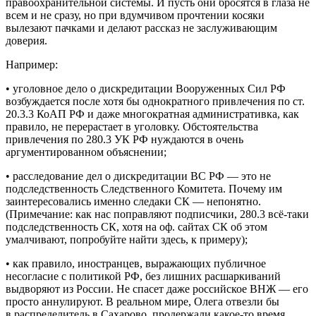
правоохранительной системы. И пусть они бросятся в глаза не
всем и не сразу, но при вдумчивом прочтении косяки
вылезают пачками и делают рассказ не заслуживающим
доверия.
Например:
• уголовное дело о дискредитации Вооруженных Сил РФ
возбуждается после хотя бы однократного привлечения по ст.
20.3.3 КоАП РФ и даже многократная административка, как
правило, не перерастает в уголовку. Обстоятельства
привлечения по 280.3 УК РФ нуждаются в очень
аргументированном объяснении;
• расследование дел о дискредитации ВС РФ — это не
подследственность Следственного Комитета. Почему им
заинтересовались именно следаки СК — непонятно.
(Примечание: как нас поправляют подписчики, 280.3 всё-таки
подследственность СК, хотя на оф. сайтах СК об этом
умалчивают, попробуйте найти здесь, к примеру);
• как правило, иностранцев, выражающих публичное
несогласие с политикой РФ, без лишних расшаркиваний
выдворяют из России. Не спасет даже российское ВНЖ — его
просто аннулируют. В реальном мире, Олега отвезли бы
в распределитель в Сахарово, продержали какое-то время