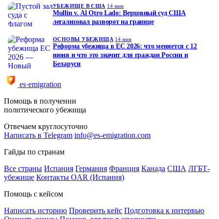
УБЕЖИЩЕ В США
14 мин
Mullin v. Al Otro Lado: Верховный суд США
легализовал разворот на границе
ОСНОВЫ УБЕЖИЩА
14 мин
Реформа убежища в ЕС 2026: что меняется с 12
июня и что это значит для граждан России и
Беларуси
es·emigration
Помощь в получении
политического убежища
Отвечаем круглосуточно
Написать в Telegram
info@es-emigration.com
Гайды по странам
Все страны
Испания
Германия
Франция
Канада
США
ЛГБТ-
убежище
Контакты OAR (Испания)
Помощь с кейсом
Написать историю
Проверить кейс
Подготовка к интервью