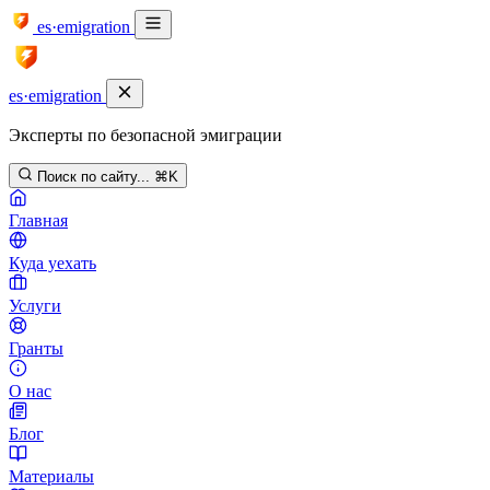
es·emigration
es·emigration
Эксперты по безопасной эмиграции
Поиск по сайту...
⌘K
Главная
Куда уехать
Услуги
Гранты
О нас
Блог
Материалы