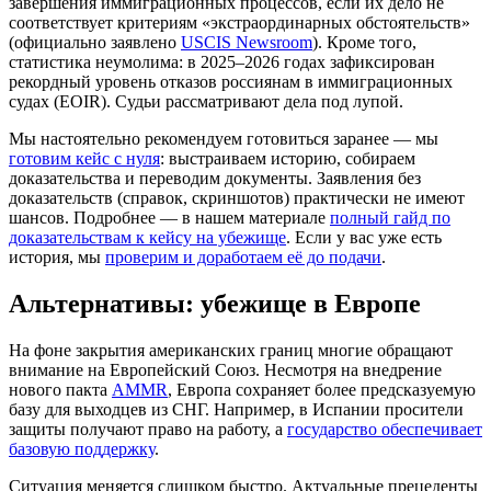
завершения иммиграционных процессов, если их дело не
соответствует критериям «экстраординарных обстоятельств»
(официально заявлено
USCIS Newsroom
). Кроме того,
статистика неумолима: в 2025–2026 годах зафиксирован
рекордный уровень отказов россиянам в иммиграционных
судах (EOIR). Судьи рассматривают дела под лупой.
Мы настоятельно рекомендуем готовиться заранее — мы
готовим кейс с нуля
: выстраиваем историю, собираем
доказательства и переводим документы. Заявления без
доказательств (справок, скриншотов) практически не имеют
шансов. Подробнее — в нашем материале
полный гайд по
доказательствам к кейсу на убежище
. Если у вас уже есть
история, мы
проверим и доработаем её до подачи
.
Альтернативы: убежище в Европе
На фоне закрытия американских границ многие обращают
внимание на Европейский Союз. Несмотря на внедрение
нового пакта
AMMR
, Европа сохраняет более предсказуемую
базу для выходцев из СНГ. Например, в Испании просители
защиты получают право на работу, а
государство обеспечивает
базовую поддержку
.
Ситуация меняется слишком быстро. Актуальные прецеденты