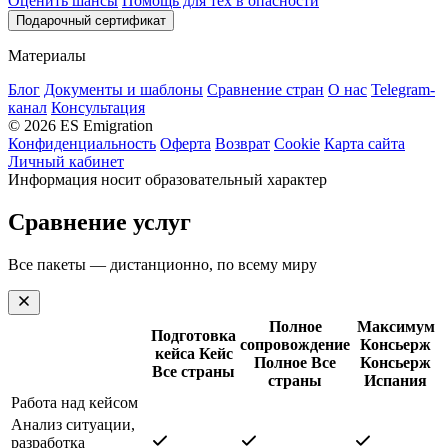
Оценить шансы
Помощь для тех в опасности
Подарочный сертификат
Материалы
Блог
Документы и шаблоны
Сравнение стран
О нас
Telegram-
канал
Консультация
© 2026 ES Emigration
Конфиденциальность
Оферта
Возврат
Cookie
Карта сайта
Личный кабинет
Информация носит образовательный характер
Сравнение услуг
Все пакеты — дистанционно, по всему миру
Полное
Максимум
Подготовка
сопровождение
Консьерж
кейса
Кейс
Полное
Все
Консьерж
Все страны
страны
Испания
Работа над кейсом
Анализ ситуации,
разработка