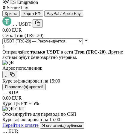
ES Emigration
Secure Pay
Крипта
Карта РФ
PayPal / Apple Pay
…
USDT
0.00 EUR
Сеть:
Tron (TRC-20)
!
Отправляйте
только USDT
в сети
Tron (TRC-20)
. Другие
активы будут безвозвратно утеряны.
Адрес пополнения:
…
Курс зафиксирован на
15:00
Я оплатил(а) криптой
…
RUB
0.00 EUR
Курс ЦБ РФ + 5%
Отсканируйте для перевода по СБП
Курс зафиксирован на
15:00
Перейти к оплате
Я оплатил(а) рублями
…
EUR