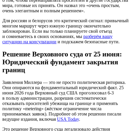
о том, чтобы перенаправлять просителей в другие государства
мира, готовые их принять. Он назвал это «очень простым,
очень элегантным и полным решением».
Для россиян и белорусов это критический сигнал: привычный
многим маршрут через южную границу окончательно
заблокирован. Если вы только планируете свой отъезд
и сомневаетесь в своих основаниях, мы
разберём вашу
ситуацию на консультации
и подскажем безопасные пути.
Решение Верховного суда от 25 июня:
Юридический фундамент закрытия
границ
Заявления Миллера — это не просто политическая риторика.
Они опираются на фундаментальный юридический факт. 25
июня 2026 года Верховный суд США проголосовал 6-3
в пользу администрации, разрешив систематически
отказывать просителей убежища на границе и применять
политику «metering» (жёсткое ограничение числа
принимаемых заявок). Подробнее об этом решении писали
ведущие издания, включая
USA Today
.
Это решение Верховного суда легализовало действия