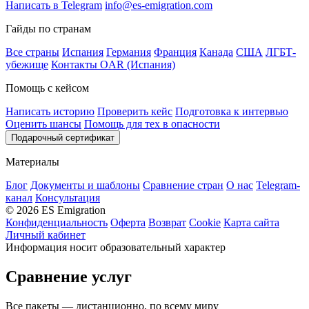
Написать в Telegram
info@es-emigration.com
Гайды по странам
Все страны
Испания
Германия
Франция
Канада
США
ЛГБТ-
убежище
Контакты OAR (Испания)
Помощь с кейсом
Написать историю
Проверить кейс
Подготовка к интервью
Оценить шансы
Помощь для тех в опасности
Подарочный сертификат
Материалы
Блог
Документы и шаблоны
Сравнение стран
О нас
Telegram-
канал
Консультация
© 2026 ES Emigration
Конфиденциальность
Оферта
Возврат
Cookie
Карта сайта
Личный кабинет
Информация носит образовательный характер
Сравнение услуг
Все пакеты — дистанционно, по всему миру