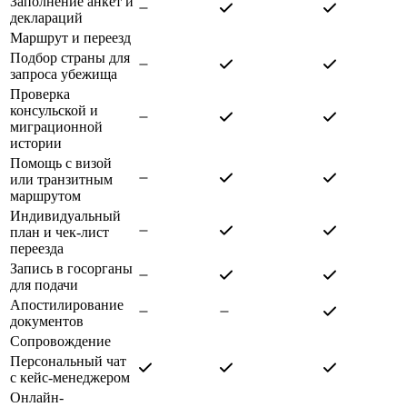
Заполнение анкет и
деклараций
Маршрут и переезд
Подбор страны для
запроса убежища
Проверка
консульской и
миграционной
истории
Помощь с визой
или транзитным
маршрутом
Индивидуальный
план и чек-лист
переезда
Запись в госорганы
для подачи
Апостилирование
документов
Сопровождение
Персональный чат
с кейс-менеджером
Онлайн-