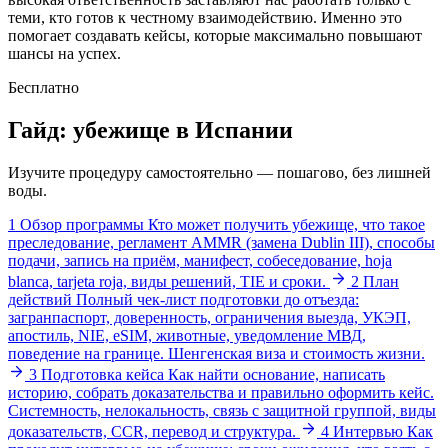
теми, кто готов к честному взаимодействию. Именно это
помогает создавать кейсы, которые максимально повышают
шансы на успех.
Бесплатно
Гайд: убежище в Испании
Изучите процедуру самостоятельно — пошагово, без лишней
воды.
1
Обзор программы
Кто может получить убежище, что такое
преследование, регламент AMMR (замена Dublin III), способы
подачи, запись на приём, манифест, собеседование, hoja
blanca, tarjeta roja, виды решений, TIE и сроки.
2
План
действий
Полный чек-лист подготовки до отъезда:
загранпаспорт, доверенность, ограничения выезда, УКЭП,
апостиль, NIE, eSIM, животные, уведомление МВД,
поведение на границе. Шенгенская виза и стоимость жизни.
3
Подготовка кейса
Как найти основание, написать
историю, собрать доказательства и правильно оформить кейс.
Системность, нелокальность, связь с защитной группой, виды
доказательств, CCR, перевод и структура.
4
Интервью
Как