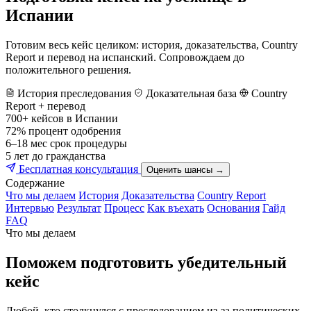
Испании
Готовим весь кейс целиком: история, доказательства, Country
Report и перевод на испанский. Сопровождаем до
положительного решения.
История преследования
Доказательная база
Country
Report + перевод
700+
кейсов в Испании
72%
процент одобрения
6–18 мес
срок процедуры
5 лет
до гражданства
Бесплатная консультация
Оценить шансы →
Содержание
Что мы делаем
История
Доказательства
Country Report
Интервью
Результат
Процесс
Как въехать
Основания
Гайд
FAQ
Что мы делаем
Поможем подготовить убедительный
кейс
Любой, кто столкнулся с преследованием из-за политических