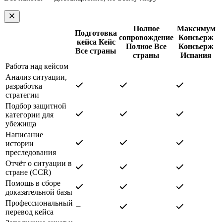
Полное
Максимум
Подготовка
сопровождение
Консьерж
кейса
Кейс
Полное
Все
Консьерж
Все страны
страны
Испания
Работа над кейсом
Анализ ситуации,
разработка
стратегии
Подбор защитной
категории для
убежища
Написание
истории
преследования
Отчёт о ситуации в
стране (CCR)
Помощь в сборе
доказательной базы
Профессиональный
перевод кейса