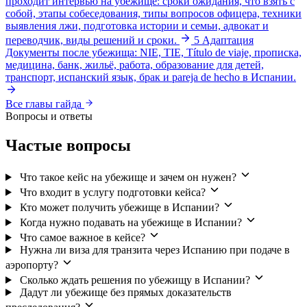
проходит интервью на убежище: сроки ожидания, что взять с
собой, этапы собеседования, типы вопросов офицера, техники
выявления лжи, подготовка истории и семьи, адвокат и
переводчик, виды решений и сроки.
5
Адаптация
Документы после убежища: NIE, TIE, Título de viaje, прописка,
медицина, банк, жильё, работа, образование для детей,
транспорт, испанский язык, брак и pareja de hecho в Испании.
Все главы гайда
Вопросы и ответы
Частые вопросы
Что такое кейс на убежище и зачем он нужен?
Что входит в услугу подготовки кейса?
Кто может получить убежище в Испании?
Когда нужно подавать на убежище в Испании?
Что самое важное в кейсе?
Нужна ли виза для транзита через Испанию при подаче в
аэропорту?
Сколько ждать решения по убежищу в Испании?
Дадут ли убежище без прямых доказательств