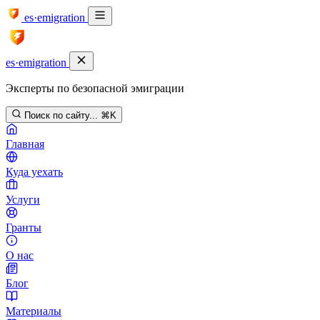
es·emigration
es·emigration
Эксперты по безопасной эмиграции
Поиск по сайту...
⌘K
Главная
Куда уехать
Услуги
Гранты
О нас
Блог
Материалы