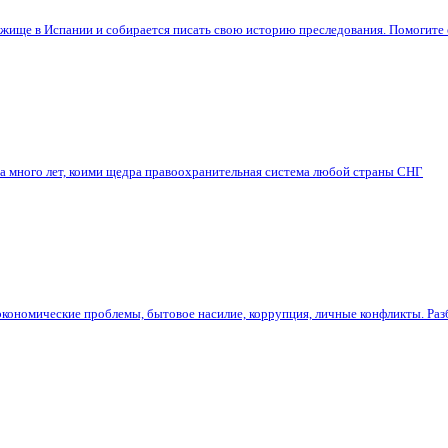
бежище в Испании и собирается писать свою историю преследования. Помогите
на много лет, коими щедра правоохранительная система любой страны СНГ
экономические проблемы, бытовое насилие, коррупция, личные конфликты. Раз