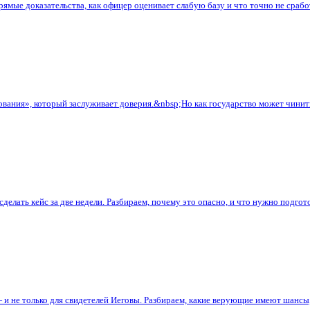
ямые доказательства, как офицер оценивает слабую базу и что точно не срабо
ания», который заслуживает доверия.&nbsp;Но как государство может чинить к
сделать кейс за две недели. Разбираем, почему это опасно, и что нужно подгот
 не только для свидетелей Иеговы. Разбираем, какие верующие имеют шансы, 