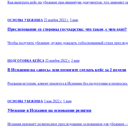
Как выиграть кейс на убежище при минимуме документов: что заменяет пр
25 ноября 2022 г.
3 мин
ОСНОВЫ УБЕЖИЩА
Преследование со стороны государства: что такое, с чем едят?
Чтобы получить убежище, нужно доказать «обоснованный страх преследов
25 ноября 2022 г.
2 мин
ПОДГОТОВКА КЕЙСА
В Испанию на «авось» или помогите сделать кейс за 2 недели
Реальная история: клиент прилетел в Испанию без подготовки и попросил 
3 мая 2022 г.
1 мин
ОСНОВЫ УБЕЖИЩА
Убежище в Испании на основании религии
Испания признаёт религиозное преследование основанием для убежища — и