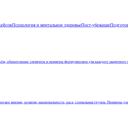
кейсов
Психология и ментальное здоровье
Пост-убежище
Подготов
бъём, обязательные элементы и примеры формулировок для каждого защитного
еское мнение, религия, национальность, раса, социальная группа. Примеры дл