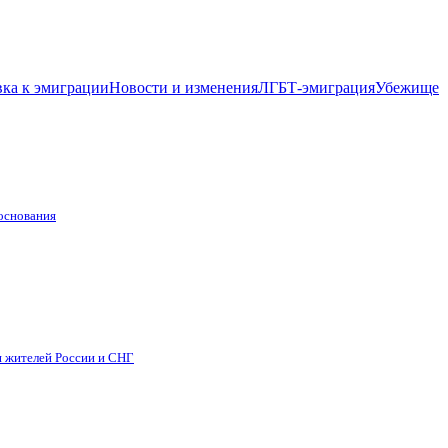
ка к эмиграции
Новости и изменения
ЛГБТ-эмиграция
Убежище
 основания
я жителей России и СНГ