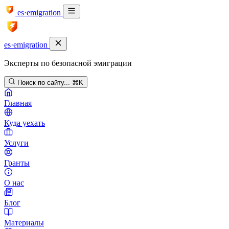
es·emigration
es·emigration
Эксперты по безопасной эмиграции
Поиск по сайту...
⌘K
Главная
Куда уехать
Услуги
Гранты
О нас
Блог
Материалы