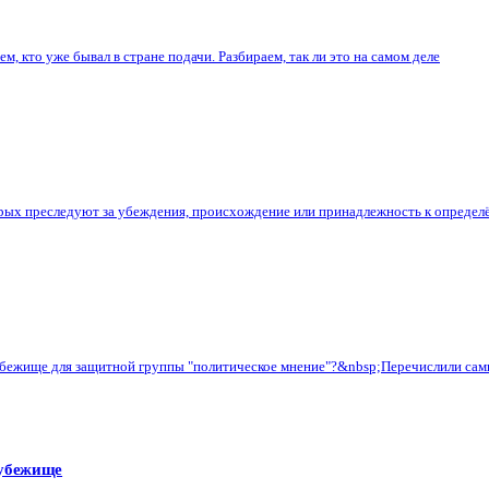
, кто уже бывал в стране подачи. Разбираем, так ли это на самом деле
х преследуют за убеждения, происхождение или принадлежность к определённ
 убежище для защитной группы "политическое мнение"?&nbsp;Перечислили сам
 убежище