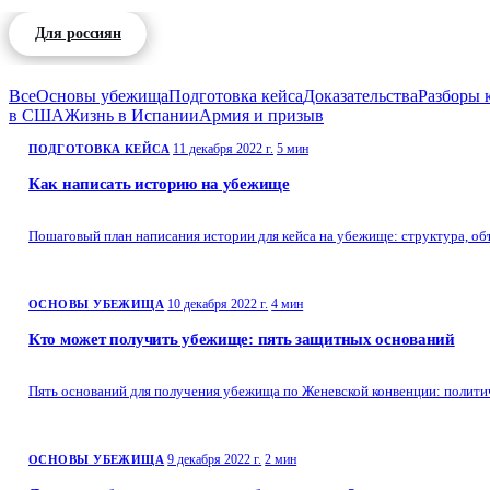
Для россиян
Для белорусов
Для казахстанцев
Все
Основы убежища
Подготовка кейса
Доказательства
Разборы 
в США
Жизнь в Испании
Армия и призыв
11 декабря 2022 г.
5 мин
ПОДГОТОВКА КЕЙСА
Как написать историю на убежище
Пошаговый план написания истории для кейса на убежище: структура, о
10 декабря 2022 г.
4 мин
ОСНОВЫ УБЕЖИЩА
Кто может получить убежище: пять защитных оснований
Пять оснований для получения убежища по Женевской конвенции: политич
9 декабря 2022 г.
2 мин
ОСНОВЫ УБЕЖИЩА