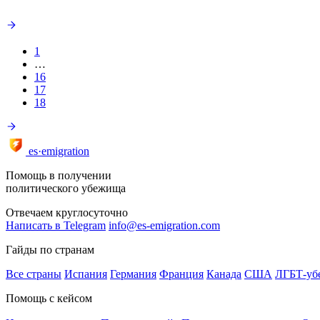
1
…
16
17
18
es·emigration
Помощь в получении
политического убежища
Отвечаем круглосуточно
Написать в Telegram
info@es-emigration.com
Гайды по странам
Все страны
Испания
Германия
Франция
Канада
США
ЛГБТ-уб
Помощь с кейсом