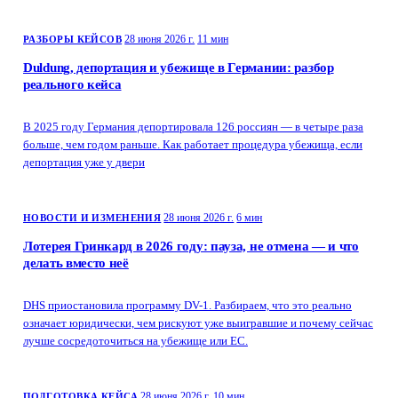
документы, CNDA разрешил давать им статус беженца. Что для этого
нужно.
28 июня 2026 г.
11 мин
РАЗБОРЫ КЕЙСОВ
Duldung, депортация и убежище в Германии: разбор
реального кейса
В 2025 году Германия депортировала 126 россиян — в четыре раза
больше, чем годом раньше. Как работает процедура убежища, если
депортация уже у двери
28 июня 2026 г.
6 мин
НОВОСТИ И ИЗМЕНЕНИЯ
Лотерея Гринкард в 2026 году: пауза, не отмена — и что
делать вместо неё
DHS приостановила программу DV-1. Разбираем, что это реально
означает юридически, чем рискуют уже выигравшие и почему сейчас
лучше сосредоточиться на убежище или ЕС.
28 июня 2026 г.
10 мин
ПОДГОТОВКА КЕЙСА