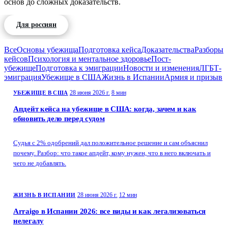
основ до сложных доказательств.
Для россиян
Для белорусов
Для казахстанцев
Все
Основы убежища
Подготовка кейса
Доказательства
Разборы
кейсов
Психология и ментальное здоровье
Пост-
убежище
Подготовка к эмиграции
Новости и изменения
ЛГБТ-
эмиграция
Убежище в США
Жизнь в Испании
Армия и призыв
28 июня 2026 г.
8 мин
УБЕЖИЩЕ В США
Апдейт кейса на убежище в США: когда, зачем и как
обновить дело перед судом
Судья с 2% одобрений дал положительное решение и сам объяснил
почему. Разбор: что такое апдейт, кому нужен, что в него включать и
чего не добавлять.
28 июня 2026 г.
12 мин
ЖИЗНЬ В ИСПАНИИ
Arraigo в Испании 2026: все виды и как легализоваться
нелегалу