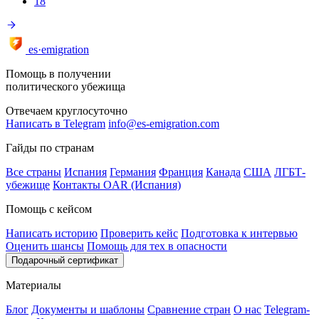
18
es·emigration
Помощь в получении
политического убежища
Отвечаем круглосуточно
Написать в Telegram
info@es-emigration.com
Гайды по странам
Все страны
Испания
Германия
Франция
Канада
США
ЛГБТ-
убежище
Контакты OAR (Испания)
Помощь с кейсом
Написать историю
Проверить кейс
Подготовка к интервью
Оценить шансы
Помощь для тех в опасности
Подарочный сертификат
Материалы
Блог
Документы и шаблоны
Сравнение стран
О нас
Telegram-