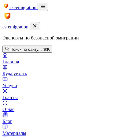
es·emigration
es·emigration
Эксперты по безопасной эмиграции
Поиск по сайту...
⌘K
Главная
Куда уехать
Услуги
Гранты
О нас
Блог
Материалы