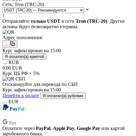
Сеть:
Tron (TRC-20)
!
Отправляйте
только USDT
в сети
Tron (TRC-20)
. Другие
активы будут безвозвратно утеряны.
Адрес пополнения:
…
Курс зафиксирован на
15:00
Я оплатил(а) криптой
…
RUB
0.00 EUR
Курс ЦБ РФ + 5%
Отсканируйте для перевода по СБП
Курс зафиксирован на
15:00
Перейти к оплате
Я оплатил(а) рублями
…
EUR
Pay
Pal
Pay
Pay
Оплатите через
PayPal
,
Apple Pay
,
Google Pay
или картой
зарубежного банка.